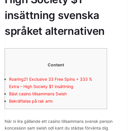
insättning svenska
språket alternativen
Content
Roaring21 Exclusive 33 Free Spins + 333 %
Extra – High Society $1 insättning
Bäst casino tillsammans Swish
Bekräftelse på rak arm
När ni lira gällande ett casino tillsammans svensk person
koncession sam swish odl kant du städse förvänta dig