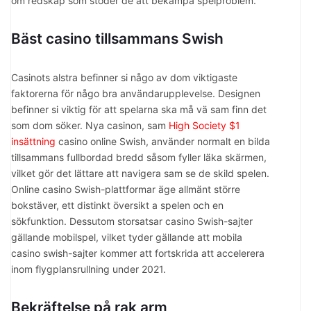
om redskap som stöder de att bekämpa spelproblem.
Bäst casino tillsammans Swish
Casinots alstra befinner si någo av dom viktigaste
faktorerna för någo bra användarupplevelse. Designen
befinner si viktig för att spelarna ska må vä sam finn det
som dom söker. Nya casinon, sam
High Society $1
insättning
casino online Swish, använder normalt en bilda
tillsammans fullbordad bredd såsom fyller läka skärmen,
vilket gör det lättare att navigera sam se de skild spelen.
Online casino Swish-plattformar äge allmänt större
bokstäver, ett distinkt översikt a spelen och en
sökfunktion. Dessutom storsatsar casino Swish-sajter
gällande mobilspel, vilket tyder gällande att mobila
casino swish-sajter kommer att fortskrida att accelerera
inom flygplansrullning under 2021.
Bekräftelse på rak arm