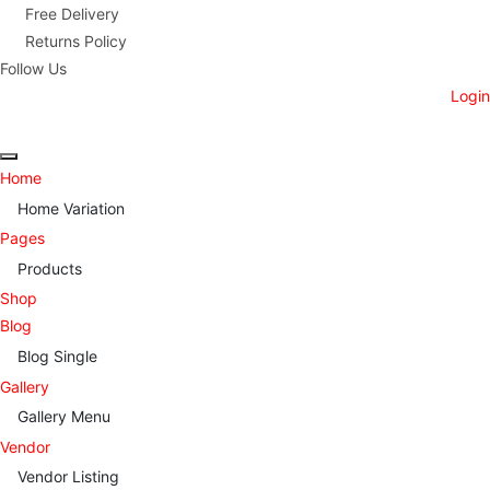
Free Delivery
Returns Policy
Follow Us
Login
Home
Home Variation
Pages
Products
Shop
Blog
Blog Single
Gallery
Gallery Menu
Vendor
Vendor Listing