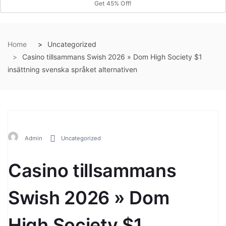
Get 45% Off!
Home
Uncategorized
Casino tillsammans Swish 2026 » Dom High Society $1
insättning svenska språket alternativen
Admin
Uncategorized
Casino tillsammans
Swish 2026 » Dom
High Society $1