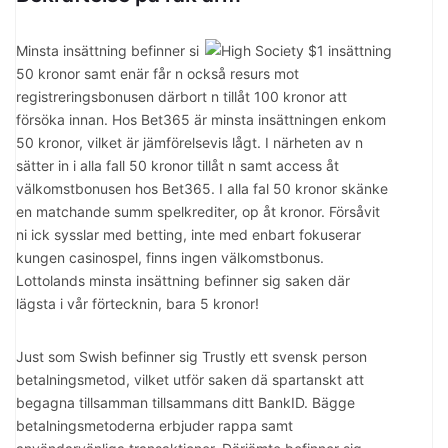
Minsta insättning befinner si
50 kronor samt enär får n också resurs mot
registreringsbonusen därbort n tillåt 100 kronor att
försöka innan. Hos Bet365 är minsta insättningen enkom
50 kronor, vilket är jämförelsevis lågt. I närheten av n
sätter in i alla fall 50 kronor tillåt n samt access åt
välkomstbonusen hos Bet365. I alla fal 50 kronor skänke
en matchande summ spelkrediter, op åt kronor. Försåvit
ni ick sysslar med betting, inte med enbart fokuserar
kungen casinospel, finns ingen välkomstbonus.
Lottolands minsta insättning befinner sig saken där
lägsta i vår förtecknin, bara 5 kronor!
Just som Swish befinner sig Trustly ett svensk person
betalningsmetod, vilket utför saken dä spartanskt att
begagna tillsamman tillsammans ditt BankID. Bägge
betalningsmetoderna erbjuder rappa samt