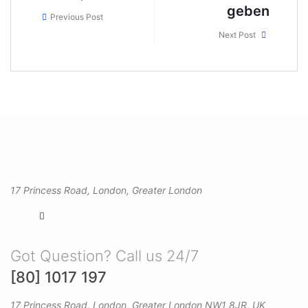
geben
Previous Post
Next Post
17 Princess Road, London, Greater London
Got Question? Call us 24/7
[80] 1017 197
17 Princess Road, London, Greater London NW1 8JR, UK