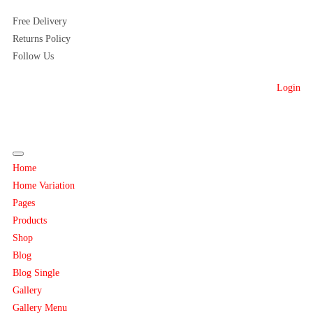
Free Delivery
Returns Policy
Follow Us
Login
Home
Home Variation
Pages
Products
Shop
Blog
Blog Single
Gallery
Gallery Menu