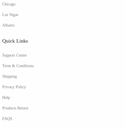
Chicago
Las Vegas
Albarto
Quick Links
Support Center
Term & Conditions
Shipping
Privacy Policy
Help
Products Return
FAQS