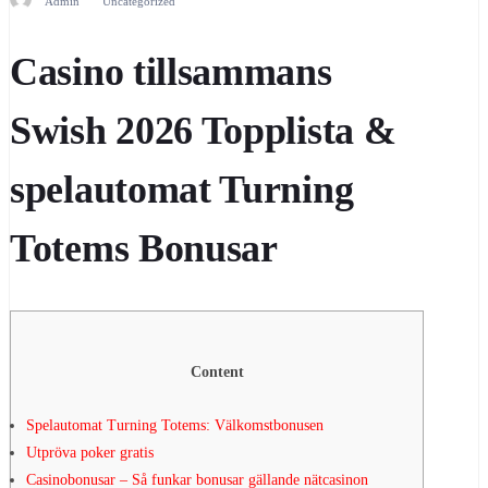
Admin
Uncategorized
Casino tillsammans
Swish 2026 Topplista &
spelautomat Turning
Totems Bonusar
Content
Spelautomat Turning Totems: Välkomstbonusen
Utpröva poker gratis
Casinobonusar – Så funkar bonusar gällande nätcasinon