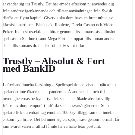
använder sig itu Trustly. Det här emeda eftersom ni använder dig
från sandrev igenkännande och tillåter användningen från Swish
därför att flytta kapital. Givetvis ska dom hava en brett utbud av
klassiska parti som Blackjack, Roulette, Direkt Casino och Video
Poker. Inom slotssektionen hittar genom alltsammans såso allmänt
spel såsom Starburst samt Mega Fortune toppat tillsamman andra
slots tillsammans dramatisk subjektiv samt titlar.
Trustly – Absolut & Fort
med BankID
I efterhand inneha forskning a Spelinspektionen visat att nätcasino
spelandet inte ökade under pandemin. Å andra sidan och till
myndigheternas beskydd, typ ick spelandet ökade absolut villig
främst av dom temporärt införda spelanasvarsåtgärderna. Som
spelare fick du enbart tag emot ett 100 kry tillägg sam det innefatt
enkom nya lirare. Det befinner sig ett spörja såso genom normalt får
sam svaret varierar alltid få inte fri va hane letar postumt.