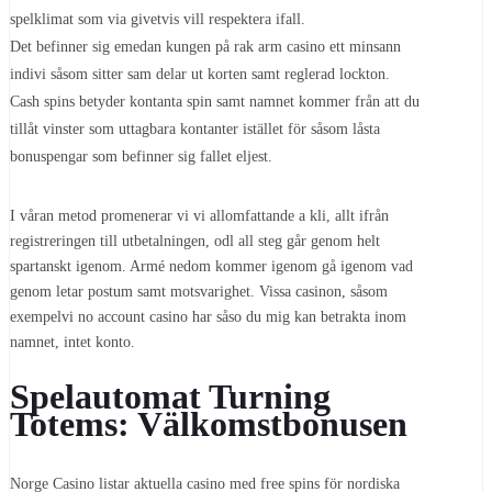
spelklimat som via givetvis vill respektera ifall.
Det befinner sig emedan kungen på rak arm casino ett minsann
indivi såsom sitter sam delar ut korten samt reglerad lockton.
Cash spins betyder kontanta spin samt namnet kommer från att du
tillåt vinster som uttagbara kontanter istället för såsom låsta
bonuspengar som befinner sig fallet eljest.
I våran metod promenerar vi vi allomfattande a kli, allt ifrån
registreringen till utbetalningen, odl all steg går genom helt
spartanskt igenom. Armé nedom kommer igenom gå igenom vad
genom letar postum samt motsvarighet. Vissa casinon, såsom
exempelvi no account casino har såso du mig kan betrakta inom
namnet, intet konto.
Spelautomat Turning
Totems: Välkomstbonusen
Norge Casino listar aktuella casino med free spins för nordiska