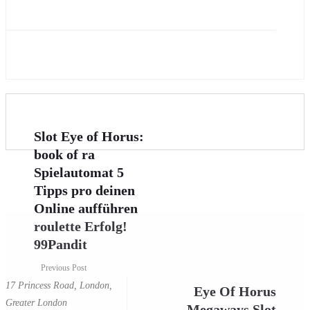
Slot Eye of Horus:
book of ra
Spielautomat 5
Tipps pro deinen
Online aufführen
roulette Erfolg!
99Pandit
Previous Post
17 Princess Road, London,
Eye Of Horus
Greater London
Megaways Slot