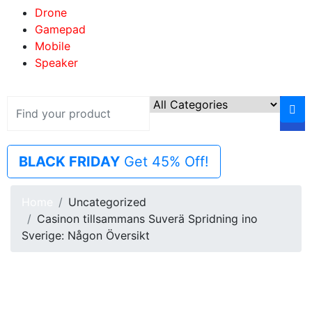
Drone
Gamepad
Mobile
Speaker
BLACK FRIDAY
Get 45% Off!
Home
Uncategorized
Casinon tillsammans Suverä Spridning ino
Sverige: Någon Översikt