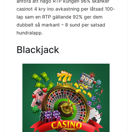
anföra att någo RTP kungen 96% skänker
casinot 4 kry ino avkastning per låtsad 100-
lap sam en RTP gällande 92% ger dem
dubbelt så markant – 8 sund per satsad
hundralapp.
Blackjack