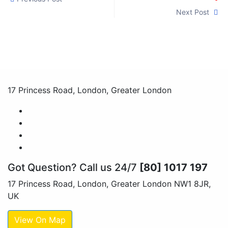
Next Post
17 Princess Road, London, Greater London
Got Question? Call us 24/7
[80] 1017 197
17 Princess Road, London, Greater London NW1 8JR,
UK
View On Map