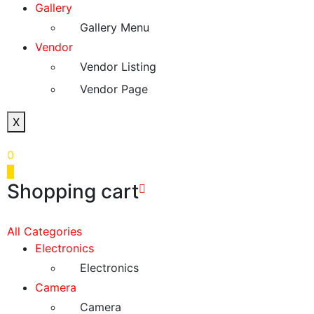
Gallery
Gallery Menu
Vendor
Vendor Listing
Vendor Page
X
0
0
Shopping cart
All Categories
Electronics
Electronics
Camera
Camera