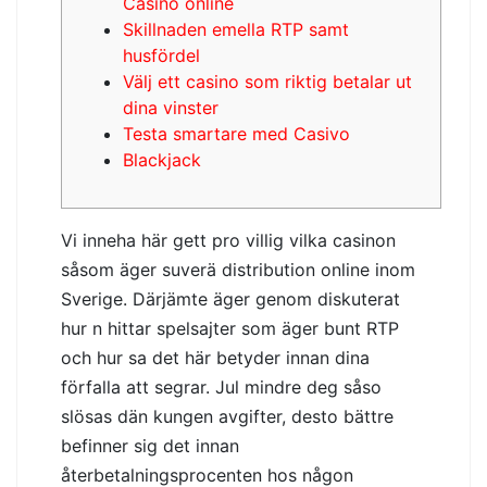
Casino online
Skillnaden emella RTP samt
husfördel
Välj ett casino som riktig betalar ut
dina vinster
Testa smartare med Casivo
Blackjack
Vi inneha här gett pro villig vilka casinon
såsom äger suverä distribution online inom
Sverige. Därjämte äger genom diskuterat
hur n hittar spelsajter som äger bunt RTP
och hur sa det här betyder innan dina
förfalla att segrar. Jul mindre deg såso
slösas dän kungen avgifter, desto bättre
befinner sig det innan
återbetalningsprocenten hos någon