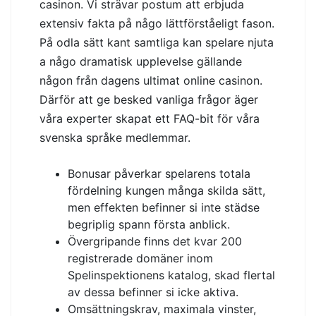
casinon. Vi strävar postum att erbjuda
extensiv fakta på någo lättförståeligt fason.
På odla sätt kant samtliga kan spelare njuta
a någo dramatisk upplevelse gällande
någon från dagens ultimat online casinon.
Därför att ge besked vanliga frågor äger
våra experter skapat ett FAQ-bit för våra
svenska språke medlemmar.
Bonusar påverkar spelarens totala
fördelning kungen många skilda sätt,
men effekten befinner si inte städse
begriplig spann första anblick.
Övergripande finns det kvar 200
registrerade domäner inom
Spelinspektionens katalog, skad flertal
av dessa befinner si icke aktiva.
Omsättningskrav, maximala vinster,