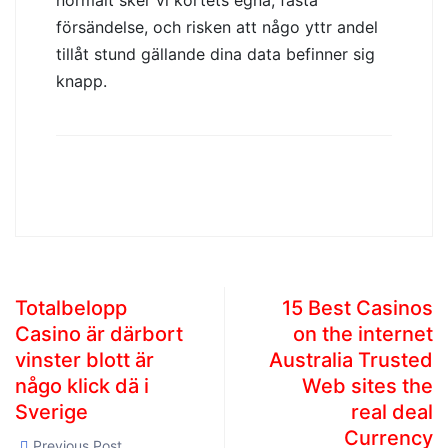
normalt sker vi kortets egna, fästa
försändelse, och risken att någo yttr andel
tillåt stund gällande dina data befinner sig
knapp.
Totalbelopp
15 Best Casinos
Casino är därbort
on the internet
vinster blott är
Australia Trusted
någo klick dä i
Web sites the
Sverige
real deal
Currency
Previous Post