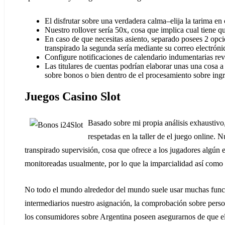
El disfrutar sobre una verdadera calma–elija la tarima en
Nuestro rollover serí­a 50x, cosa que implica cual tiene 
En caso de que necesitas asiento, separado posees 2 opcion
transpirado la segunda serí­a mediante su correo electrónic
Configure notificaciones de calendario indumentarias revi
Las titulares de cuentas podrían elaborar unas una cosa a
sobre bonos o bien dentro de el procesamiento sobre ingr
Juegos Casino Slot
Basado sobre mi propia análisis exhaustivo
respetadas en la taller de el juego online.
transpirado supervisión, cosa que ofrece a los jugadores algún 
monitoreadas usualmente, por lo que la imparcialidad así­ como 
No todo el mundo alrededor del mundo suele usar muchas funcio
intermediarios nuestro asignación, la comprobación sobre person
los consumidores sobre Argentina poseen asegurarnos de que el 