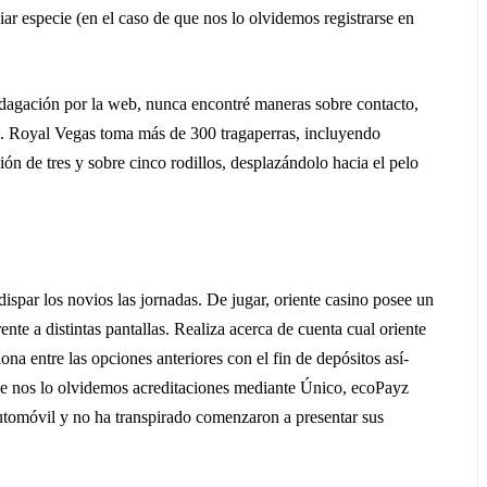
ar especie (en el caso de que nos lo olvidemos registrarse en
ndagación por la web, nunca encontré maneras sobre contacto,
ido. Royal Vegas toma más de 300 tragaperras, incluyendo
ión de tres y sobre cinco rodillos, desplazándolo hacia el pelo
spar los novios las jornadas. De jugar, oriente casino posee un
te a distintas pantallas. Realiza acerca de cuenta cual oriente
na entre las opciones anteriores con el fin de depósitos así­
 que nos lo olvidemos acreditaciones mediante Único, ecoPayz
 automóvil y no ha transpirado comenzaron a presentar sus