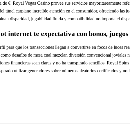
erca de €. Royal Vegas Casino provee sus servicios mayoritareamente ref
del túnel carpiano increíble atención en el consumidor, ofreciendo las ju
an disparidad, jugabilidad fluida y compatibilidad no importa el dispo
t internet te expectativa con bonos, juego
fil para que los transacciones llegan a convertirse en focos de luces rea
­ como desafíos de mesa cual mezclan diversión convencional joviales 
ciones financieras sean claras y no ha transpirado sencillos. Royal Spin
pirado utilizar generadores sobre números aleatorios certificados y no h