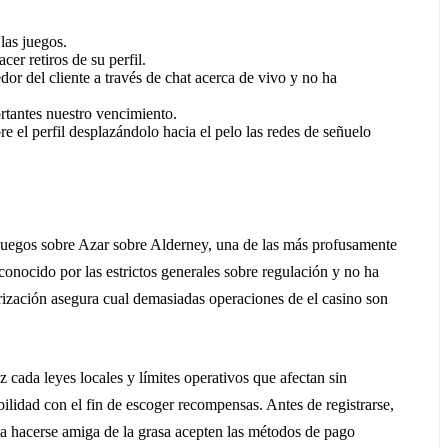
las juegos.
er retiros de su perfil.
dor del cliente a través de chat acerca de vivo y no ha
ortantes nuestro vencimiento.
e el perfil desplazándolo hacia el pelo las redes de señuelo
 Juegos sobre Azar sobre Alderney, una de las más profusamente
conocido por las estrictos generales sobre regulación y no ha
orización asegura cual demasiadas operaciones de el casino son
ada leyes locales y límites operativos que afectan sin
ilidad con el fin de escoger recompensas. Antes de registrarse,
ta hacerse amiga de la grasa acepten las métodos de pago