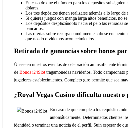
En caso de que el número para los depósitos subsiguient
dólares.
Los tres depósitos tienen realizarse además a lo largo de 
Si quieres juegos con manga larga altos beneficios, no s
Los depósitos desplazándolo hacia el pelo las retiradas s
bancarios.
Las ofertas sobre recarga comúnmente solo se encuentra
que nos lo olvidemos acontecimientos.
Retirada de ganancias sobre bonos par
Únase en nuestros eventos de celebración an insuficiente térmi
de
Bonos i24Slot
tragamonedas navideños. Todo campeonato pros
jugadores establecimientos. Completo giro permite que sea mayo
¿Royal Vegas Casino dificulta nuestro 
En caso de que cumple a los requisitos mín
automáticamente. Determinados clientes in
identidad o terminar una noticia de el perfil. Suin esperar de q