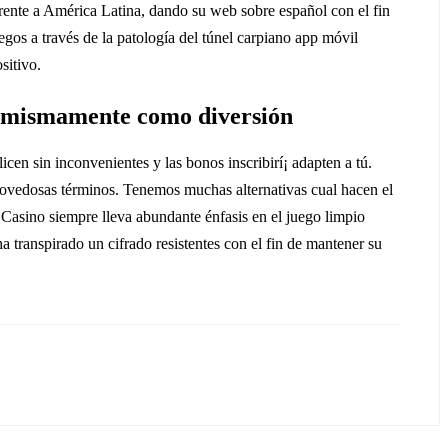
erente a América Latina, dando su web sobre español con el fin
egos a través de la patologí­a del túnel carpiano app móvil
sitivo.
s mismamente­ como diversión
licen sin inconvenientes y las bonos inscribirí¡ adapten a tú.
novedosas términos. Tenemos muchas alternativas cual hacen el
s Casino siempre lleva abundante énfasis en el juego limpio
a transpirado un cifrado resistentes con el fin de mantener su