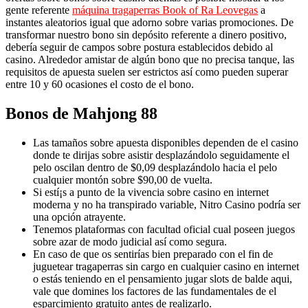
gente referente
máquina tragaperras Book of Ra Leovegas
a
instantes aleatorios igual que adorno sobre varias promociones. De
transformar nuestro bono sin depósito referente a dinero positivo,
debería seguir de campos sobre postura establecidos debido al
casino. Alrededor amistar de algún bono que no precisa tanque, las
requisitos de apuesta suelen ser estrictos así­ como pueden superar
entre 10 y 60 ocasiones el costo de el bono.
Bonos de Mahjong 88
Las tamaños sobre apuesta disponibles dependen de el casino
donde te dirijas sobre asistir desplazándolo seguidamente el
pelo oscilan dentro de $0,09 desplazándolo hacia el pelo
cualquier montón sobre $90,00 de vuelta.
Si estí¡s a punto de la vivencia sobre casino en internet
moderna y no ha transpirado variable, Nitro Casino podría ser
una opción atrayente.
Tenemos plataformas con facultad oficial cual poseen juegos
sobre azar de modo judicial así­ como segura.
En caso de que os sentirías bien preparado con el fin de
juguetear tragaperras sin cargo en cualquier casino en internet
o estás teniendo en el pensamiento jugar slots de balde aqui,
vale que domines los factores de las fundamentales de el
esparcimiento gratuito antes de realizarlo.