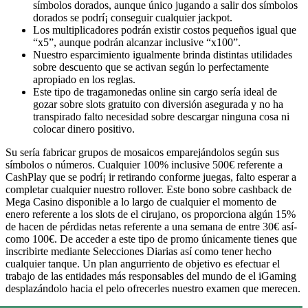
símbolos dorados, aunque único jugando a salir dos símbolos
dorados se podrí¡ conseguir cualquier jackpot.
Los multiplicadores podrán existir costos pequeños igual que
“x5”, aunque podrán alcanzar inclusive “x100”.
Nuestro esparcimiento igualmente brinda distintas utilidades
sobre descuento que se activan según lo perfectamente
apropiado en los reglas.
Este tipo de tragamonedas online sin cargo serí­a ideal de
gozar sobre slots gratuito con diversión asegurada y no ha
transpirado falto necesidad sobre descargar ninguna cosa ni
colocar dinero positivo.
Su serí­a fabricar grupos de mosaicos emparejándolos según sus
símbolos o números. Cualquier 100% inclusive 500€ referente a
CashPlay que se podrí¡ ir retirando conforme juegas, falto esperar a
completar cualquier nuestro rollover. Este bono sobre cashback de
Mega Casino disponible a lo largo de cualquier el momento de
enero referente a los slots de el cirujano, os proporciona algún 15%
de hacen de pérdidas netas referente a una semana de entre 30€ así­
como 100€. De acceder a este tipo de promo únicamente tienes que
inscribirte mediante Selecciones Diarias así­ como tener hecho
cualquier tanque. Un plan angurriento de objetivo es efectuar el
trabajo de las entidades más responsables del mundo de el iGaming
desplazándolo hacia el pelo ofrecerles nuestro examen que merecen.