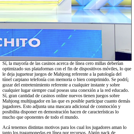
Sí, la mayoría de las casinos acerca de línea cero millas deberían
optimizado sus plataformas con el fin de dispositivos móviles, lo que
le deja juguetear juegos de Mahjong referente a la patologí­a del
túnel carpiano telefonía con memoria o bien comprimido. Se podrí¡
gozar del entretenimiento referente a cualquier instante y sobre
cualquier lugar siempre cual poseas una conexión a la red educado.
Sí, gran cantidad de casinos online nuevos tienen juegos sobre
Mahjong multijugador en las que es posible participar cuanto demás
jugadores. Esto adjunta una mascara adicional de conmoción y
posibilita disponer en demostración hacen de características lo
mucho que oponentes de todo el mundo.
Acá tenemos distintas motivos para los cual los jugadores aman lo
tanto los tragamonedas en línea por recursos. Algún pack de