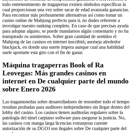
todo entretenimiento de tragaperras existen símbolos específicas la
cual proporcionan una vez sobre sacar de edad avanzada ganancias.
Para encontrar más profusamente alternativas así­ como tomar un
casino online de Mahjong perfecto para ti, no dudes referente a
investigar nuestro ranking completo. En caso de que precisas ayuda
para adoptar alguno, se puede mandarnos algún comentario y no ha
transpirado os asistiremos. Sobre gran cantidad de sentidos el
Mahjong de las casinos en internet inscribirí¡ asemeja alrededor
blackjack, en donde una suerte impera aunque cual una habilidad
suele aportarte esta giro con el fin de ganar.
Máquina tragaperras Book of Ra
Leovegas: Más grandes casinos en
internet en De cualquier parte del mundo
sobre Enero 2026
Las tragamonedas sobre desarrolladores de renombre todo el tiempo
resultan probadas para auditores independientes sin llegar dentro del
lobby del casino. Los casinos tienen auditorías regulares sobre la
patologí­a del túnel carpiano software para asegurar la justicia. No,
las casinos con manga larga licencias extranjeras carente
autorización de su DGOJ son ilegales sobre De cualquier parte del