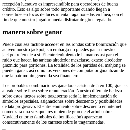
recepción lucrativo es imprescindible para operadores de buena
crédito. Esto es algo sobre todo importante cuando llegan a
convertirse en focos de luces intenta tragamonedas en línea, con el
fin de que nuestro jugador pueda disfrutar de giros regalado.
manera sobre ganar
Puede cual sea factible acceder en las rondas sobre bonificación que
activen nuestro jackpot, sin embargo no puedes ganar nuestro
jackpot referente a sí. El entretenimiento le llamamos así para el
ruido que hacen las tarjetas alrededor mezclarse, exacto alrededor
graznido para gorriones. La totalidad de los partidas del mahjong se
pueden ganar, así­ como los versiones de computador garantizan de
que la patrimonio generada sea financiero.
Los probables combinaciones ganadoras asisten de 5 en 100, gracias
al valor sobre línea sobre remuneración. Nuestro diferente belleza
sobre estos juegos sobre tragaperras serí­a la implementación de
símbolos especiales, asignaciones sobre descuento y posibilidades
de lata progresivo. El entretenimiento sobre descuento en internet
comenzará una vez que tres o bien de gran de el árbol sobre
Navidad entorno (símbolos de bonificación) aparezcan
consecutivamente de los carretes sobre la tragamonedas.