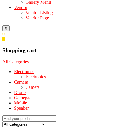
Gallery Menu
Vendor
Vendor Listing
Vendor Page
X
0
0
Shopping cart
All Categories
Electronics
Electronics
Camera
Camera
Drone
Gamepad
Mobile
Speaker