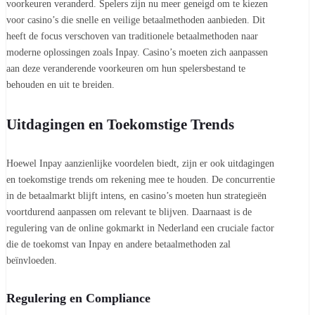
voorkeuren veranderd. Spelers zijn nu meer geneigd om te kiezen
voor casino’s die snelle en veilige betaalmethoden aanbieden. Dit
heeft de focus verschoven van traditionele betaalmethoden naar
moderne oplossingen zoals Inpay. Casino’s moeten zich aanpassen
aan deze veranderende voorkeuren om hun spelersbestand te
behouden en uit te breiden.
Uitdagingen en Toekomstige Trends
Hoewel Inpay aanzienlijke voordelen biedt, zijn er ook uitdagingen
en toekomstige trends om rekening mee te houden. De concurrentie
in de betaalmarkt blijft intens, en casino’s moeten hun strategieën
voortdurend aanpassen om relevant te blijven. Daarnaast is de
regulering van de online gokmarkt in Nederland een cruciale factor
die de toekomst van Inpay en andere betaalmethoden zal
beïnvloeden.
Regulering en Compliance