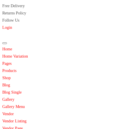
Free Delivery
Returns Policy
Follow Us
Login
Home
Home Variation
Pages
Products
Shop
Blog
Blog Single
Gallery
Gallery Menu
Vendor
Vendor Listing
Vendor Page