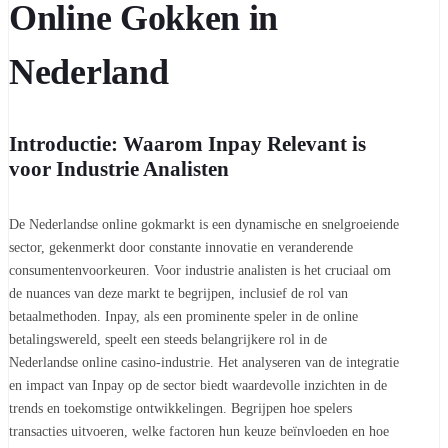
Online Gokken in
Nederland
Introductie: Waarom Inpay Relevant is
voor Industrie Analisten
De Nederlandse online gokmarkt is een dynamische en snelgroeiende
sector, gekenmerkt door constante innovatie en veranderende
consumentenvoorkeuren. Voor industrie analisten is het cruciaal om
de nuances van deze markt te begrijpen, inclusief de rol van
betaalmethoden. Inpay, als een prominente speler in de online
betalingswereld, speelt een steeds belangrijkere rol in de
Nederlandse online casino-industrie. Het analyseren van de integratie
en impact van Inpay op de sector biedt waardevolle inzichten in de
trends en toekomstige ontwikkelingen. Begrijpen hoe spelers
transacties uitvoeren, welke factoren hun keuze beïnvloeden en hoe