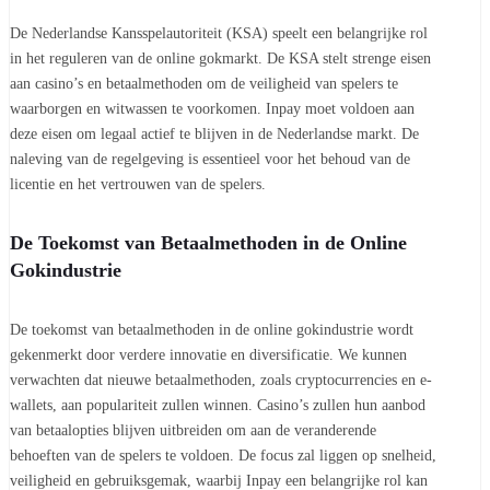
De Nederlandse Kansspelautoriteit (KSA) speelt een belangrijke rol
in het reguleren van de online gokmarkt. De KSA stelt strenge eisen
aan casino’s en betaalmethoden om de veiligheid van spelers te
waarborgen en witwassen te voorkomen. Inpay moet voldoen aan
deze eisen om legaal actief te blijven in de Nederlandse markt. De
naleving van de regelgeving is essentieel voor het behoud van de
licentie en het vertrouwen van de spelers.
De Toekomst van Betaalmethoden in de Online
Gokindustrie
De toekomst van betaalmethoden in de online gokindustrie wordt
gekenmerkt door verdere innovatie en diversificatie. We kunnen
verwachten dat nieuwe betaalmethoden, zoals cryptocurrencies en e-
wallets, aan populariteit zullen winnen. Casino’s zullen hun aanbod
van betaalopties blijven uitbreiden om aan de veranderende
behoeften van de spelers te voldoen. De focus zal liggen op snelheid,
veiligheid en gebruiksgemak, waarbij Inpay een belangrijke rol kan