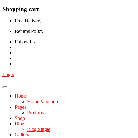
Shopping cart
Free Delivery
Returns Policy
Follow Us
Login
Home
Home Variation
Pages
Products
Shop
Blog
Blog Single
Gallery