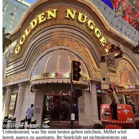
Unbedeutend, was Sie zum besten geben möchten, MrBet wird
bereit, parece zu ausrüsten. Ihr Spielclub sei nichtsdestotrotz ein