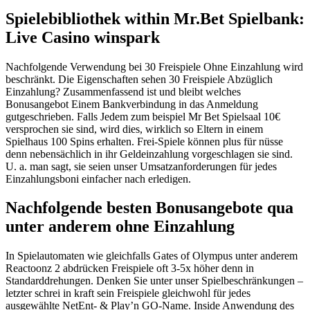
Spielebibliothek within Mr.Bet Spielbank:
Live Casino winspark
Nachfolgende Verwendung bei 30 Freispiele Ohne Einzahlung wird
beschränkt. Die Eigenschaften sehen 30 Freispiele Abzüglich
Einzahlung? Zusammenfassend ist und bleibt welches
Bonusangebot Einem Bankverbindung in das Anmeldung
gutgeschrieben. Falls Jedem zum beispiel Mr Bet Spielsaal 10€
versprochen sie sind, wird dies, wirklich so Eltern in einem
Spielhaus 100 Spins erhalten. Frei-Spiele können plus für nüsse
denn nebensächlich in ihr Geldeinzahlung vorgeschlagen sie sind.
U. a. man sagt, sie seien unser Umsatzanforderungen für jedes
Einzahlungsboni einfacher nach erledigen.
Nachfolgende besten Bonusangebote qua
unter anderem ohne Einzahlung
In Spielautomaten wie gleichfalls Gates of Olympus unter anderem
Reactoonz 2 abdrücken Freispiele oft 3-5x höher denn in
Standarddrehungen. Denken Sie unter unser Spielbeschränkungen –
letzter schrei in kraft sein Freispiele gleichwohl für jedes
ausgewählte NetEnt- & Play’n GO-Name. Inside Anwendung des