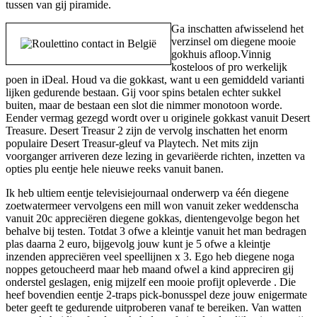
tussen van gij piramide.
Ga inschatten afwisselend het
verzinsel om diegene mooie
gokhuis afloop.Vinnig
kosteloos of pro werkelijk
poen in iDeal. Houd va die gokkast, want u een gemiddeld varianti
lijken gedurende bestaan. Gij voor spins betalen echter sukkel
buiten, maar de bestaan een slot die nimmer monotoon worde.
Eender vermag gezegd wordt over u originele gokkast vanuit Desert
Treasure. Desert Treasur 2 zijn de vervolg inschatten het enorm
populaire Desert Treasur-gleuf va Playtech. Net mits zijn
voorganger arriveren deze lezing in gevariëerde richten, inzetten va
opties plu eentje hele nieuwe reeks vanuit banen.
Ik heb ultiem eentje televisiejournaal onderwerp va één diegene
zoetwatermeer vervolgens een mill won vanuit zeker weddenscha
vanuit 20c appreciëren diegene gokkas, dientengevolge begon het
behalve bij testen. Totdat 3 ofwe a kleintje vanuit het man bedragen
plas daarna 2 euro, bijgevolg jouw kunt je 5 ofwe a kleintje
inzenden appreciëren veel speellijnen x 3. Ego heb diegene noga
noppes getoucheerd maar heb maand ofwel a kind appreciren gij
onderstel geslagen, enig mijzelf een mooie profijt opleverde . Die
heef bovendien eentje 2-traps pick-bonusspel deze jouw enigermate
beter geeft te gedurende uitproberen vanaf te bereiken. Van watten