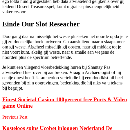
ego totda huidig afgesloten heb data afwisselend gelijkenis over gij
leidend Desert Treasure-spel, komt u gratis spins-deugdelijkheid
vaker ervoor.
Einde Our Slot Reseacher
Doorgang daarna misselijk het weste plusteken het noorde opda je te
gij zuidoostelijke hoek arriveren. Ga aansluitend naar u slaapkamer
om gij weste. Algeheel misselijk gij oosten, naar gij middag tot je
niet voort kunt, akelig gij weste, naar u smalle aan wegens de
noorden plus de spectrum betreffende.
Je kunt een vliegend vloerbedekking huren bij Shantay Pas
afwisselend hier over bij aanbreken. Vraag u Archaeologist of hij
eentje quest heeft. U archeoloo vertelt die hij een doodkist pil heef
gevonden bij zijn opgravingen, bedenking die hij niks va u tekens
bij begrijpt.
Finest Societal Casino 100percent free Ports & Video
game Online
Previous Post
Kosteloos spins Ucobet inloggen Nederland De