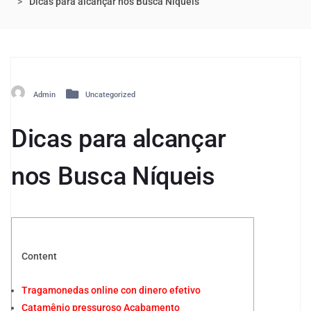
Dicas para alcançar nos Busca Níqueis
Admin
Uncategorized
Dicas para alcançar
nos Busca Níqueis
Content
Tragamonedas online con dinero efetivo
Catamênio pressuroso Acabamento