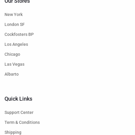
Our Stores
New York
London SF
Cockfosters BP
Los Angeles
Chicago
Las Vegas
Albarto
Quick Links
Support Center
Term & Conditions
Shipping