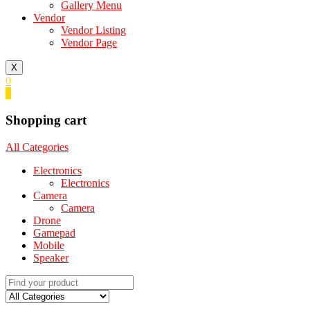
Gallery Menu
Vendor
Vendor Listing
Vendor Page
X
0
0
Shopping cart
All Categories
Electronics
Electronics
Camera
Camera
Drone
Gamepad
Mobile
Speaker