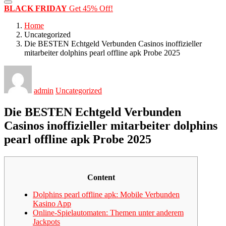
BLACK FRIDAY
Get 45% Off!
Home
Uncategorized
Die BESTEN Echtgeld Verbunden Casinos inoffizieller
mitarbeiter dolphins pearl offline apk Probe 2025
admin
Uncategorized
Die BESTEN Echtgeld Verbunden
Casinos inoffizieller mitarbeiter dolphins
pearl offline apk Probe 2025
Content
Dolphins pearl offline apk: Mobile Verbunden
Kasino App
Online-Spielautomaten: Themen unter anderem
Jackpots