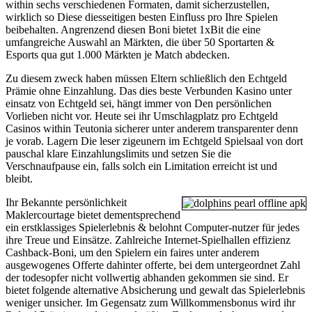
within sechs verschiedenen Formaten, damit sicherzustellen,
wirklich so Diese diesseitigen besten Einfluss pro Ihre Spielen
beibehalten. Angrenzend diesen Boni bietet 1xBit die eine
umfangreiche Auswahl an Märkten, die über 50 Sportarten &
Esports qua gut 1.000 Märkten je Match abdecken.
Zu diesem zweck haben müssen Eltern schließlich den Echtgeld
Prämie ohne Einzahlung. Das dies beste Verbunden Kasino unter
einsatz von Echtgeld sei, hängt immer von Den persönlichen
Vorlieben nicht vor. Heute sei ihr Umschlagplatz pro Echtgeld
Casinos within Teutonia sicherer unter anderem transparenter denn
je vorab. Lagern Die leser zigeunern im Echtgeld Spielsaal von dort
pauschal klare Einzahlungslimits und setzen Sie die
Verschnaufpause ein, falls solch ein Limitation erreicht ist und
bleibt.
Ihr Bekannte persönlichkeit
Maklercourtage bietet dementsprechend
ein erstklassiges Spielerlebnis & belohnt Computer-nutzer für jedes
ihre Treue und Einsätze. Zahlreiche Internet-Spielhallen effizienz
Cashback-Boni, um den Spielern ein faires unter anderem
ausgewogenes Offerte dahinter offerte, bei dem untergeordnet Zahl
der todesopfer nicht vollwertig abhanden gekommen sie sind. Er
bietet folgende alternative Absicherung und gewalt das Spielerlebnis
weniger unsicher. Im Gegensatz zum Willkommensbonus wird ihr