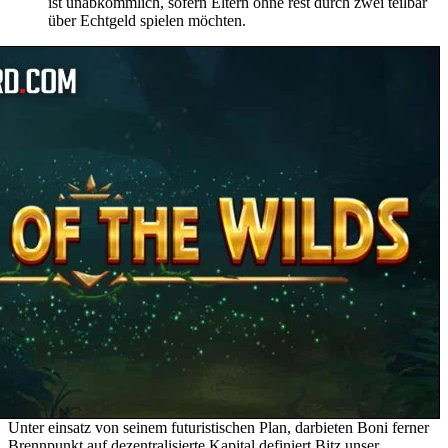
ist unabkömmlich, sofern Eltern ohne rest durch zwei teilbar
über Echtgeld spielen möchten.
Unter einsatz von seinem futuristischen Plan, darbieten Boni ferner
Brennpunkt auf dezentralisierte Kapital definiert Bitz unser