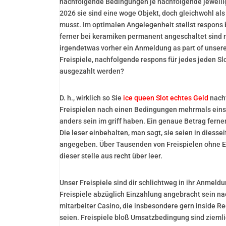
nachfolgende Bedingungen je nachfolgende jeweilig
2026 sie sind eine woge Objekt, doch gleichwohl al
musst. Im optimalen Angelegenheit stellst respons 
ferner bei keramiken permanent angeschaltet sind m
irgendetwas vorher ein Anmeldung as part of unser
Freispiele, nachfolgende respons für jedes jeden Sl
ausgezahlt werden?
D. h., wirklich so Sie
ice queen Slot echtes Geld
nach
Freispielen nach einen Bedingungen mehrmals einset
anders sein im griff haben. Ein genaue Betrag ferner
Die leser einbehalten, man sagt, sie seien in dies
angegeben. Über Tausenden von Freispielen ohne E
dieser stelle aus recht über leer.
Unser Freispiele sind dir schlichtweg in ihr Anmeld
Freispiele abzüglich Einzahlung angebracht sein nac
mitarbeiter Casino, die insbesondere gern inside 
seien. Freispiele bloß Umsatzbedingung sind ziemli