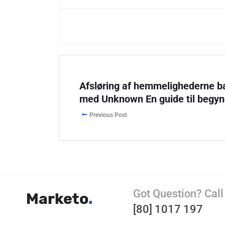
Afsløring af hemmelighederne b
med Unknown En guide til begy
Previous Post
Got Question? Call
[80] 1017 197