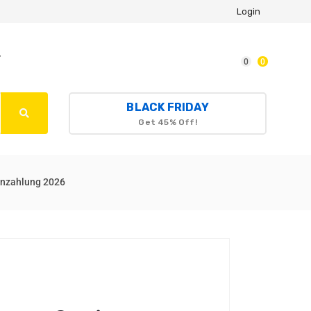
Login
r
0
0
BLACK FRIDAY
Get 45% Off!
Einzahlung 2026