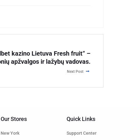
bet kazino Lietuva Fresh fruit“ –
nių apžvalgos ir lažybų vadovas.
Next Post
Our Stores
Quick Links
New York
Support Center