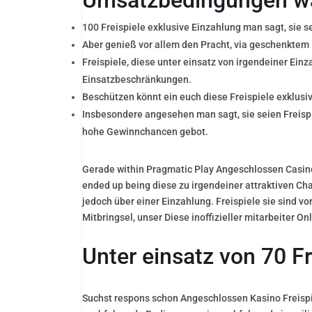
Umsatzbedingungen w
100 Freispiele exklusive Einzahlung man sagt, sie 
Aber genieß vor allem den Pracht, via geschenktem
Freispiele, diese unter einsatz von irgendeiner Ein
Einsatzbeschränkungen.
Beschützen könnt ein euch diese Freispiele exklus
Insbesondere angesehen man sagt, sie seien Freispi
hohe Gewinnchancen gebot.
Gerade within Pragmatic Play Angeschlossen Casino
ended up being diese zu irgendeiner attraktiven Ch
jedoch über einer Einzahlung. Freispiele sie sind vor
Mitbringsel, unser Diese inoffizieller mitarbeiter 
Unter einsatz von 70 
Suchst respons schon Angeschlossen Kasino Freispiel