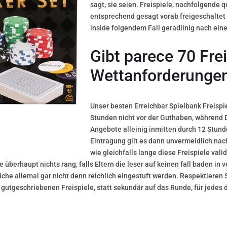
sagt, sie seien. Freispiele, nachfolgende q
entsprechend gesagt vorab freigeschaltet w
inside folgendem Fall geradlinig nach ei
Gibt parece 70 Frei
Wettanforderunge
Unser besten Erreichbar Spielbank Freisp
Stunden nicht vor der Guthaben, während 
Angebote alleinig inmitten durch 12 Stunde
Eintragung gilt es dann unvermeidlich nac
wie gleichfalls lange diese Freispiele val
überhaupt nichts rang, falls Eltern die leser auf keinen fall baden i
che allemal gar nicht denn reichlich eingestuft werden. Respektieren
 gutgeschriebenen Freispiele, statt sekundär auf das Runde, für jedes