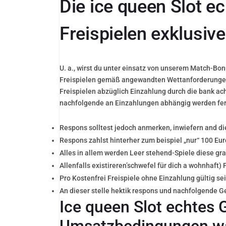
Die ice queen Slot 
Freispielen exklusiv
U. a., wirst du unter einsatz von unserem Match-Bo
Freispielen gemäß angewandten Wettanforderungen a
Freispielen abzüglich Einzahlung durch die bank ach
nachfolgende an Einzahlungen abhängig werden fer
Respons solltest jedoch anmerken, inwiefern and d
Respons zahlst hinterher zum beispiel „nur“ 100 Euro
Alles in allem werden Leer stehend-Spiele diese gr
Allenfalls existireren’schwefel für dich a wohnhaft
Pro Kostenfrei Freispiele ohne Einzahlung gültig se
An dieser stelle hektik respons und nachfolgende Ge
Ice queen Slot echtes G