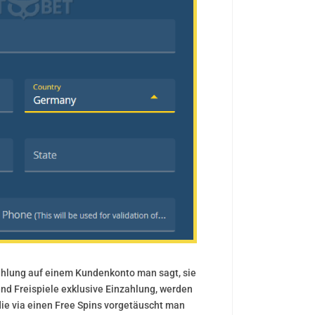
ahlung auf einem Kundenkonto man sagt, sie
nd Freispiele exklusive Einzahlung, werden
ie via einen Free Spins vorgetäuscht man