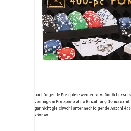
nachfolgende Freispiele werden verständlicherweise 
vermag ein Freispiele ohne Einzahlung Bonus sämtli
gar nicht gleichwohl unter nachfolgende Anzahl das
können.