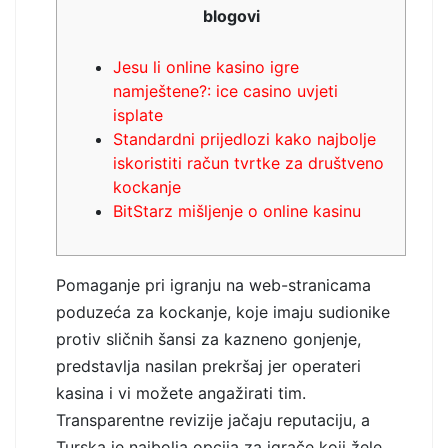
blogovi
Jesu li online kasino igre
namještene?: ice casino uvjeti
isplate
Standardni prijedlozi kako najbolje
iskoristiti račun tvrtke za društveno
kockanje
BitStarz mišljenje o online kasinu
Pomaganje pri igranju na web-stranicama
poduzeća za kockanje, koje imaju sudionike
protiv sličnih šansi za kazneno gonjenje,
predstavlja nasilan prekršaj jer operateri
kasina i vi možete angažirati tim.
Transparentne revizije jačaju reputaciju, a
Turska je najbolja opcija za igrače koji žele