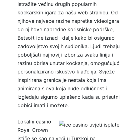
istražite većinu drugih popularnih
kockarskih igara za našu web stranicu. Od
njihove najveće razine napretka videoigara
do njihove napredne korisničke podrške,
Betsoft ide iznad i dalje kako bi osigurao
zadovoljstvo svojih sudionika. Ljudi trebaju
poboljšati najnoviji izbor za svaku liniju i
razinu obrisa unutar kockanja, omogućujući
personalizirano iskustvo klađenja. Svježe
inspirirana granica je nestala koja ima
animirana slova koja nude odlučnost i
izgledaju sigurno uplašeno kada su prisutni
dobici imati i možete.
Lokalni casino
Royal Crown
ističe se kao najveći u Turskoj na