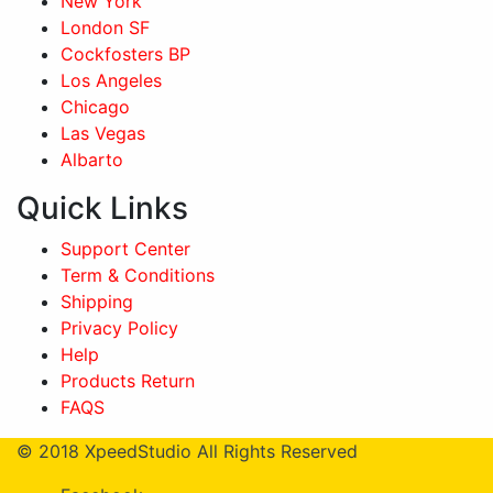
New York
London SF
Cockfosters BP
Los Angeles
Chicago
Las Vegas
Albarto
Quick Links
Support Center
Term & Conditions
Shipping
Privacy Policy
Help
Products Return
FAQS
© 2018
XpeedStudio
All Rights Reserved