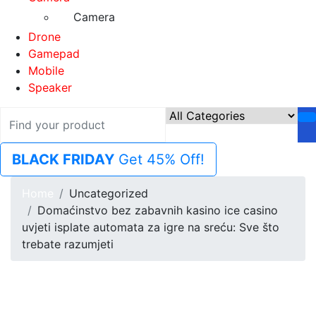
Camera
Drone
Gamepad
Mobile
Speaker
BLACK FRIDAY
Get 45% Off!
Home
Uncategorized
Domaćinstvo bez zabavnih kasino ice casino
uvjeti isplate automata za igre na sreću: Sve što
trebate razumjeti