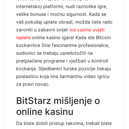
internetskoj platformi, nudi raznolike igre,
velike bonuse i moćnu sigurnost. Kada se
vaš pokušaj uplate obradi, možda ćete rado
zaroniti u zabavni svijet
ice casino uvjeti
isplate
online kasino igara! Kada ste Bitcoin
kockarnice čine fascinantne profesionalce,
sudionici se trebaju usredotočiti na
pretplaćene programe i vježbati u kontroli
kockanja. Sljedbenici turske pozicije čekaju
poslasticu koja ima šarmantnu video igricu
za pravi novac.
BitStarz mišljenje o
online kasinu
Da biste dobili pristup takvima, trebali biste