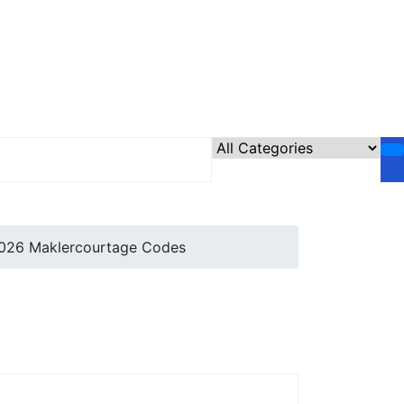
 2026 Maklercourtage Codes