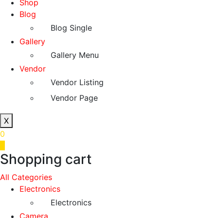
Shop
Blog
Blog Single
Gallery
Gallery Menu
Vendor
Vendor Listing
Vendor Page
X
0
0
Shopping cart
All Categories
Electronics
Electronics
Camera