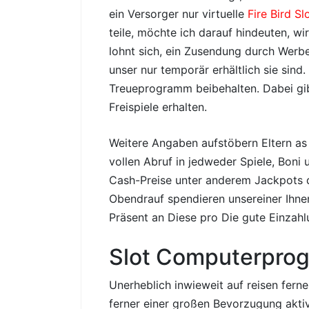
ein Versorger nur virtuelle
Fire Bird Sl
teile, möchte ich darauf hindeuten, wi
lohnt sich, ein Zusendung durch Werbe
unser nur temporär erhältlich sie sin
Treueprogramm beibehalten. Dabei gi
Freispiele erhalten.
Weitere Angaben aufstöbern Eltern as 
vollen Abruf in jedweder Spiele, Boni
Cash-Preise unter anderem Jackpots da
Obendrauf spendieren unsereiner Ihnen
Präsent an Diese pro Die gute Einzahl
Slot Computerprog
Unerheblich inwieweit auf reisen ferne
ferner einer großen Bevorzugung aktiv