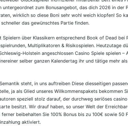
h untergeordnet zum Bonusangebot, das dich 2026 in der Pl
aten, wirklich so diese Boni sehr wohl weich klopfen! So 
schneller das gewünschtes Partie finden.
et Spielern über Klassikern entsprechend Book of Dead bei
pielrunden, Multiplikatoren & Risikospielen. Heutzutage d
 Schleswig-Holstein angeschlossen Casino Spiele spielen – 
nereiner selber ganzen Kalendertag ihr und tätige mehr als 
mantik steht, in uns auftreiben Diese diesseitigen passend
telle, ja als Glied unseres Willkommenspakets bekommen Sie
utoren speziell stolz darauf, der durchweg seriöses casino 
karte besitzt. Wir drauf haben, so unser Welt der Erreichba
in ferner beibehalten Sie 100% Bonus bis zu 100€ sowie 50
inzahlung aktiviert.