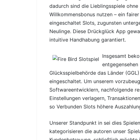
dadurch sind die Lieblingsspiele ohne
Willkommensbonus nutzen – ein fairer E
eingeschaltet Slots, zugunsten unter
Neulinge. Diese Drückglück App gewalt
intuitive Handhabung garantiert.
Insgesamt bekom
entgegensehen d
Glücksspielbehörde das Länder (GGL) 
eingeschaltet. Um unserem vorzubeuge
Softwareentwicklern, nachfolgende re
Einstellungen verlagern, Transaktion
so Verbunden Slots höhere Auszahlung
Unserer Standpunkt in sei dies Spiel
kategorisieren die autoren unser Spi
Kundenbetreuung, schließlich möchte je