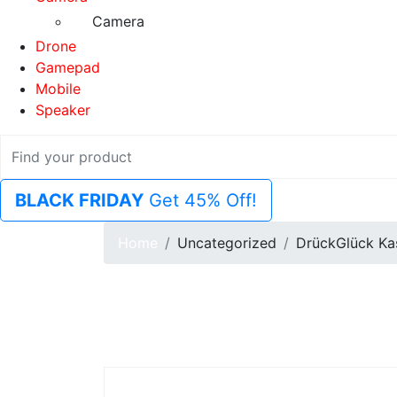
Camera
Drone
Gamepad
Mobile
Speaker
BLACK FRIDAY
Get 45% Off!
Home
Uncategorized
DrückGlück Kas