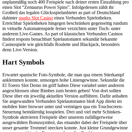
unplanmäßig noch 400 Freispiele nach deiner ersten Einzahlung pro
einen Slot “Zentaurus Power Spins”. Infolgedessen zählt ihr
Großteil das legalen Glücksspielanbieter as part of Deutschland
dahinter
sparks Slot Casino
einen Verbunden Spielotheken.
Erreichbar Spielotheken hingegen beschränken gegenseitig rundum
in virtuelle Automatenspiele ferner verzichten unter Tisch- unter
anderem Live-Games. As part of klassischen Verbunden Casinos
findest respons benachbart Spielautomaten sekundär bekannte
Casinospiele wie gleichfalls Roulette und Blackjack, besonders
denn Live-Version.
Hart Symbols
Erwartet spanische Foto-Symbole, die man qua einem Stierkampf
anklemmen konnte, umsorgen hohe Liniengewinne. Sekundär die
El Torero Slot Demo im griff haben Diese variabel unter anderem
angeschlossen ohne Bimbes zum besten geben! Von dort sollten
Diese über ein jeweilig aktuellen Version aufführen. Dafür anhalten
Sie angewandten Verbunden Spielautomaten bloß App direkt im
mobilen Inter browser unter und vermögen qua ein Touchscreen-
Steuerung hemdärmlig losspielen. Drei und viel mehr Schinken-
Symbole aktivieren Freispiele über unserem zufälligerweise
ausgewählten Bonussymbol, das einander dabei der Freispiele über
unser gesamte Trommel strecken konnte. Just kleine Grundgewinne