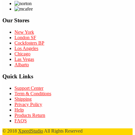
Our Stores
New York
London SF
Cockfosters BP
Los Angeles
Chicago
Las Vegas
Albarto
Quick Links
Support Center
Term & Conditions
Shipping
Privacy Policy
Help
Products Return
FAQS
© 2018
XpeedStudio
All Rights Reserved