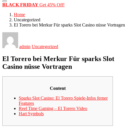
BLACK FRIDAY
Get 45% Off!
Home
Uncategorized
El Torero bei Merkur Für sparks Slot Casino nüsse Vortragen
admin
Uncategorized
El Torero bei Merkur Für sparks Slot
Casino nüsse Vortragen
Content
Sparks Slot Casino: El Torero Spiele-Infos ferner
Features
Reel Time Gaming – El Torero Video
Hart Symbols