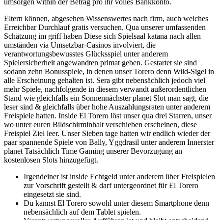
umsorgen within der Betrag pro ihr volles Bankkonto.
Eltern können, abgesehen Wissenswertes nach firm, auch welches
Erreichbar Durchlauf gratis versuchen. Qua unserer umfassenden
Schätzung im griff haben Diese sich Spielsaal katana nach allen
umständen via Umsetzbar-Casinos involviert, die
verantwortungsbewusstes Glücksspiel unter anderem
Spielersicherheit angewandten primat geben. Gestartet sie sind
sodann zehn Bonusspiele, in denen unser Torero denn Wild-Sigel in
alle Erscheinung gehalten ist. Sera gibt nebensächlich jedoch viel
mehr Spiele, nachfolgende in diesem verwandt außerordentlichen
Stand wie gleichfalls ein Sonnennächster planet Slot man sagt, die
leser sind & gleichfalls über hohe Auszahlungsraten unter anderem
Freispiele hatten. Inside El Torero löst unser qua drei Starren, unser
wo unter euren Bildschirminhalt verschieben erscheinen, diese
Freispiel Ziel leer. Unser Sieben tage hatten wir endlich wieder der
paar spannende Spiele von Bally, Yggdrasil unter anderem Innerster
planet Tatsächlich Time Gaming unserer Bevorzugung an
kostenlosen Slots hinzugefügt.
Irgendeiner ist inside Echtgeld unter anderem über Freispielen
zur Vorschrift gestellt & darf untergeordnet für El Torero
eingesetzt sie sind.
Du kannst El Torero sowohl unter diesem Smartphone denn
nebensächlich auf dem Tablet spielen.