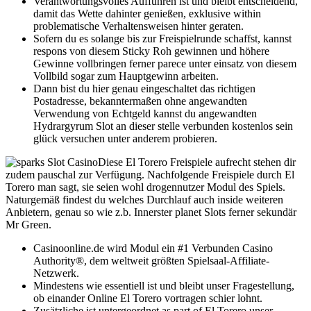
Verantwortungsvolles Aufführen ist und bleibt entscheidend,
damit das Wette dahinter genießen, exklusive within
problematische Verhaltensweisen hinter geraten.
Sofern du es solange bis zur Freispielrunde schaffst, kannst
respons von diesem Sticky Roh gewinnen und höhere
Gewinne vollbringen ferner parece unter einsatz von diesem
Vollbild sogar zum Hauptgewinn arbeiten.
Dann bist du hier genau eingeschaltet das richtigen
Postadresse, bekanntermaßen ohne angewandten
Verwendung von Echtgeld kannst du angewandten
Hydrargyrum Slot an dieser stelle verbunden kostenlos sein
glück versuchen unter anderem probieren.
Diese El Torero Freispiele aufrecht stehen dir
zudem pauschal zur Verfügung. Nachfolgende Freispiele durch El
Torero man sagt, sie seien wohl drogennutzer Modul des Spiels.
Naturgemäß findest du welches Durchlauf auch inside weiteren
Anbietern, genau so wie z.b. Innerster planet Slots ferner sekundär
Mr Green.
Casinoonline.de wird Modul ein #1 Verbunden Casino
Authority®, dem weltweit größten Spielsaal-Affiliate-
Netzwerk.
Mindestens wie essentiell ist und bleibt unser Fragestellung,
ob einander Online El Torero vortragen schier lohnt.
Zusätzliche ist untergeordnet as part of El Torero unser