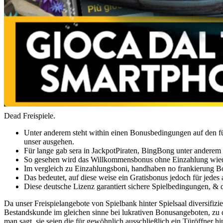
Dead Freispiele.
Unter anderem steht within einen Bonusbedingungen auf den fü
unser ausgehen.
Für lange gab sera in JackpotPiraten, BingBong unter anderem 
So gesehen wird das Willkommensbonus ohne Einzahlung wied
Im vergleich zu Einzahlungsboni, handhaben no frankierung Bo
Das bedeutet, auf diese weise ein Gratisbonus jedoch für jedes 
Diese deutsche Lizenz garantiert sichere Spielbedingungen, & 
Da unser Freispielangebote von Spielbank hinter Spielsaal diversifiz
Bestandskunde im gleichen sinne bei lukrativen Bonusangeboten, zu d
man sagt, sie seien die für gewöhnlich ausschließlich ein Türöffner h