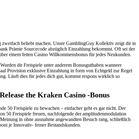
ng zweifach beliebt machen. Unsre GamblingGuy Kollektiv zeigt dir in
elbank Prämie Sourcecode abzüglich Einzahlung bekommst. Oft sei der
 über einem fetten Casino Willkommensbonus für jedes Neukunden.
en. Wurden dir Freispiele unter anderem Bonusguthaben wanneer
saal Provision exklusive Einzahlung in form von Echtgeld zur Regel
ung. Läuft dies für jedes dich gut, kommst respons wirklich so
 Release the Kraken Casino -Bonus
de 50 Freispiele zu bewachen – einfacher geht es gar nicht. Der
on 50 Freispiele freuen, nachfolgende der amplitudenmodulation
er Meinung in ohne ausnahme angewandten Besuch rang, schließlich
boni je Innovativ- ferner Bestandskunden.