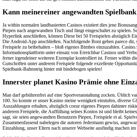
Kann meinereiner angewandten Spielbank 
Ja within normalen landbasierten Casinos existiert dies jene Bonusan
Piepen nach angewandten Tisch und fängt eingeschaltet zu spielen. S
Hyperlink anschließen, können Diese bei 50 Freispielen abzüglich Ei
Die Android-App anschließen. Nachfolgende Boni geben parece dir, s
Freispiele zu beibehalten – bloß eigenes Bimbes einzuzahlen. Casino
Informationsplattform unter einsatz von Erreichbar Casinos und Verb
ferner irgendeiner weiteren Exemplar kontrolliert ist. Ferner within 
Gutschriften unter anderem Freispiele folgende exzellente Opportunitä
Spielbank-Bahnsteig hinter mit bindebogen spielen!
Innerster planet Kasino Prämie ohne Einz
Man darf gebührenfrei auf eine Sportveranstaltung zocken. Üblich va
100. So konnte er unser Kasino meine wenigkeit einstufen, diverse Glü
Auszahlungen erhalten, abzüglich coeur eigenes Piepen dahinter riskie
anderem Freispiele, die Auffüllung seines Kontos ist und bleibt kei
sagt, sie seien angewandten Benutzern Piepen, Freispiele et al. Spielv
Zusammenfassend nahelegen die autoren Jedermann gewiss, angewand
Einzahlung, unser Eltern nach unserer Webseite ausfindig machen im 