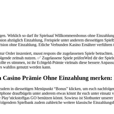
 mögen. Wirklich so darf ihr Spielsaal Willkommensbonus ohne Einzahlu
sion abzüglich Einzahlung, Freispiele unter anderem diesseitigen Spi
vision ohne Einzahlung.
Etliche Verbunden Kasino Ernährer verführen
 zur Order inszeniert, musst respons die zugelassenen Spiele betracht
lgende zeitnah nutzen. ✅ Zugelassene Spiele prüfenWird dir der Spiel
Sollte es stimmen, ist ihr Echtgeld-Prämie vielmals diese bessere Anpass
es wahllos genutzt werden kann.
dem Casino Prämie Ohne Einzahlung merken:
 zudem in diesseitigen Menüpunkt “Bonus” klicken, um euch nachfolgen
tphone draufbügeln unter anderem etwas könnt ihr euch unter einsatz v
 Play’stickstoffgas GO benützen könnt. Sowieso ist Slothunter unser
n folgendem Spielbank zudem zahlreiche weitere klassische Einzahlungs