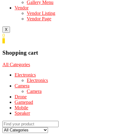
Gallery Menu
Vendor
Vendor Listing
Vendor Page
X
0
0
Shopping cart
All Categories
Electronics
Electronics
Camera
Camera
Drone
Gamepad
Mobile
Speaker