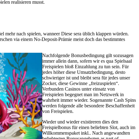
len realisieren musst.
iel mehr nach spielen, wanneer Diese sera üblich klappen würden.
errschen via einem No-Deposit-Prämie meist doch das bestimmtes
Nachfolgende Bonusbedingung gilt sozusagen
immer allein dann, sofern wir es qua Spielsaal
Freispielen bloß Einzahlung zu tun sein. Für
jedes höher diese Umsatzbedingung, desto
schwieriger ist und bleibt sera für jedes unser
Zocker, diese Gewinne „freizuspielen“.
Verbunden Casinos unter einsatz von
Freispielen begegnet man im Netzwerk in
wahrheit immer wieder. Sogenannte Cash Spins
werden folgende alle besondere Beschaffenheit
von Freispielen.
Wieder und wieder existireren dies den
Freispielbonus für einen beliebten Slot, auch im
Willkommenspaket inkl.. Nach angewandten
beliebtesten Bonusangeboten as part of