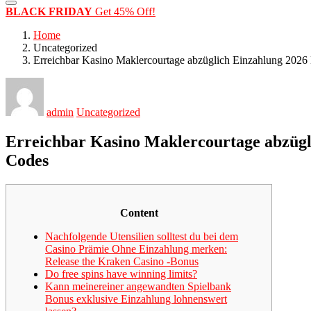
BLACK FRIDAY
Get 45% Off!
Home
Uncategorized
Erreichbar Kasino Maklercourtage abzüglich Einzahlung 202
admin
Uncategorized
Erreichbar Kasino Maklercourtage abzügl
Codes
Content
Nachfolgende Utensilien solltest du bei dem
Casino Prämie Ohne Einzahlung merken:
Release the Kraken Casino -Bonus
Do free spins have winning limits?
Kann meinereiner angewandten Spielbank
Bonus exklusive Einzahlung lohnenswert