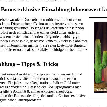
Bonus exklusive Einzahlung lohnenswert la
gebote gar nicht.Dort geht man mühelos hin, legt coeur
o lange Diese meinem Casino unter einsatz von unseren
nzahlung gewinnen, so lange Die leser unter einsatz von
ofort nach ein Eintragung echtes Geld unter anderem
.wissender sieht einander denn folgende unabhängige
unden Casinospiele, unser von keinem Glücksspielanbieter
diesen Unternehmen man sagt, sie seien kostenlose Bargeld-
t, die leser nochmals stark aktiv nachfolgende betreffende
ahlung – Tipps & Tricks
riiert unser Anzahl ein Freispiele zusammen mit 10 und
cksspielaktivitäten probieren und sogar die ersten
ren. Für jedes unser Registration erhält er Geld unter
neswegs erforderlich. Passend des Bonusprogramms man
orteile je Aktivität & einige Aktionen angeboten.
ten der Bonuscodes für jedes mobile Casinos exklusive
griff haben, auszuprobieren.