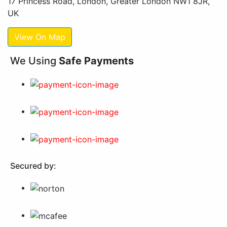
17 Princess Road, London, Greater London NW1 8JR,
UK
View On Map
We Using
Safe Payments
Secured by: