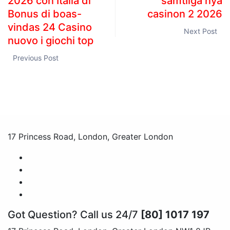
2026 con Italia di
samtliga nya
Bonus di boas-
casinon 2 2026
vindas 24 Casino
Next Post
nuovo i giochi top
Previous Post
17 Princess Road, London, Greater London
Got Question? Call us 24/7
[80] 1017 197