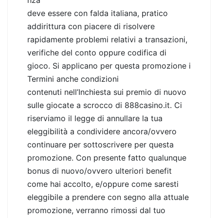
nza
deve essere con falda italiana, pratico
addirittura con piacere di risolvere
rapidamente problemi relativi a transazioni,
verifiche del conto oppure codifica di
gioco. Si applicano per questa promozione i
Termini anche condizioni
contenuti nell’Inchiesta sui premio di nuovo
sulle giocate a scrocco di 888casino.it. Ci
riserviamo il legge di annullare la tua
eleggibilità a condividere ancora/ovvero
continuare per sottoscrivere per questa
promozione. Con presente fatto qualunque
bonus di nuovo/ovvero ulteriori benefit
come hai accolto, e/oppure come saresti
eleggibile a prendere con segno alla attuale
promozione, verranno rimossi dal tuo