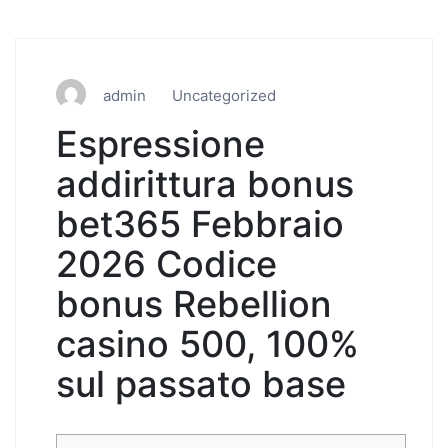
admin
Uncategorized
Espressione
addirittura bonus
bet365 Febbraio
2026 Codice
bonus Rebellion
casino 500, 100%
sul passato base