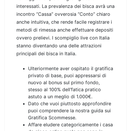
interessati. La prevalenza dei bisca avrà una
incontro “Cassa” ovverosia “Conto” chiaro
anche intuitiva, che rende facile registrare i
metodi di rimessa anche effettuare depositi
ovvero prelievi. I scompiglio live con Italia
stanno diventando una delle attrazioni
principali dei bisca in Italia.
Ulteriormente aver ospitato il gratifica
privato di base, puoi appressarsi di
nuovo al bonus sul primo fondo,
stesso al 100% dell’fatica pratico
astuto a un meglio di 1.000€.
Dato che vuoi piuttosto approfondire
puoi comprendere la nostra guida sui
Gratifica Scommesse.
Affare eludere categoricamente i casa