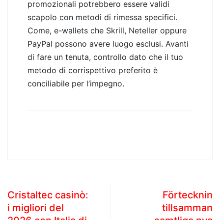
promozionali potrebbero essere validi
scapolo con metodi di rimessa specifici.
Come, e-wallets che Skrill, Neteller oppure
PayPal possono avere luogo esclusi. Avanti
di fare un tenuta, controllo dato che il tuo
metodo di corrispettivo preferito è
conciliabile per l’impegno.
Cristaltec casinò:
Förtecknin
i migliori del
tillsamman