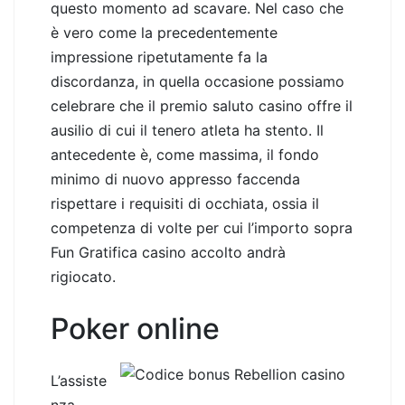
questo momento ad scavare. Nel caso che
è vero come la precedentemente
impressione ripetutamente fa la
discordanza, in quella occasione possiamo
celebrare che il premio saluto casino offre il
ausilio di cui il tenero atleta ha stento. Il
antecedente è, come massima, il fondo
minimo di nuovo appresso faccenda
rispettare i requisiti di occhiata, ossia il
competenza di volte per cui l’importo sopra
Fun Gratifica casino accolto andrà
rigiocato.
Poker online
L’assiste