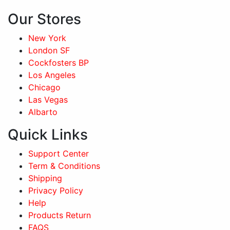
Our Stores
New York
London SF
Cockfosters BP
Los Angeles
Chicago
Las Vegas
Albarto
Quick Links
Support Center
Term & Conditions
Shipping
Privacy Policy
Help
Products Return
FAQS