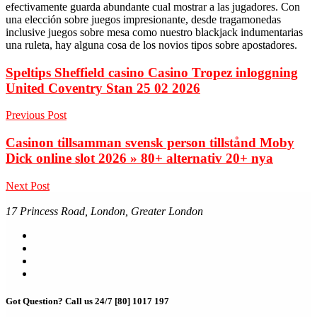
efectivamente guarda abundante cual mostrar a las jugadores. Con
una elección sobre juegos impresionante, desde tragamonedas
inclusive juegos sobre mesa como nuestro blackjack indumentarias
una ruleta, hay alguna cosa de los novios tipos sobre apostadores.
Speltips Sheffield casino Casino Tropez inloggning
United Coventry Stan 25 02 2026
Previous Post
Casinon tillsamman svensk person tillstånd Moby
Dick online slot 2026 » 80+ alternativ 20+ nya
Next Post
17 Princess Road, London, Greater London
Got Question? Call us 24/7
[80] 1017 197