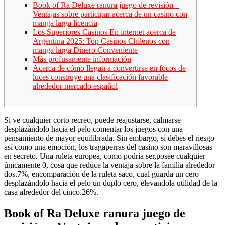
Book of Ra Deluxe ranura juego de revisión –
Ventajas sobre participar acerca de un casino con
manga larga licencia
Los Superiores Casinos En internet acerca de
Argentina 2025: Top Casinos Chilenos con
manga larga Dinero Conveniente
Más profusamente información
Acerca de cómo llegan a convertirse en focos de
luces construye una clasificación favorable
alrededor mercado español
Si ve cualquier corto recreo, puede reajustarse, calmarse
desplazándolo hacia el pelo comentar los juegos con una
pensamiento de mayor equilibrada. Sin embargo, si debes el riesgo
así­ como una emoción, los tragaperras del casino son maravillosas
en secreto.
Una ruleta europea, como podrí­a ser,posee cualquier
únicamente 0, cosa que reduce la ventaja sobre la familia alrededor
dos.7%, encomparación de la ruleta saco, cual guarda un cero
desplazándolo hacia el pelo un duplo cero, elevandola utilidad de la
casa alrededor del cinco.26%.
Book of Ra Deluxe ranura juego de