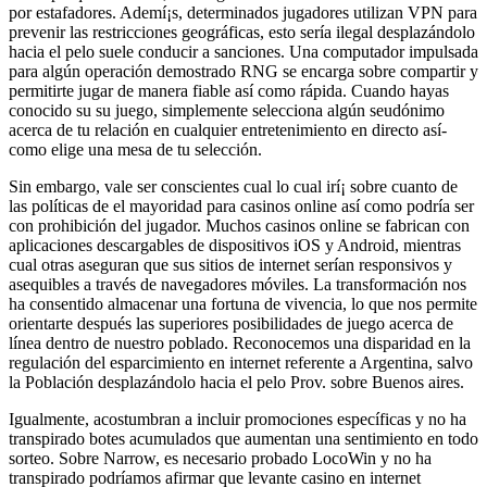
por estafadores. Ademí¡s, determinados jugadores utilizan VPN para
prevenir las restricciones geográficas, esto serí­a ilegal desplazándolo
hacia el pelo suele conducir a sanciones. Una computador impulsada
para algún operación demostrado RNG se encarga sobre compartir y
permitirte jugar de manera fiable así­ como rápida. Cuando hayas
conocido su su juego, simplemente selecciona algún seudónimo
acerca de tu relación en cualquier entretenimiento en directo así­
como elige una mesa de tu selección.
Sin embargo, vale ser conscientes cual lo cual irí¡ sobre cuanto de
las políticas de el mayoridad para casinos online así­ como podría ser
con prohibición del jugador. Muchos casinos online se fabrican con
aplicaciones descargables de dispositivos iOS y Android, mientras
cual otras aseguran que sus sitios de internet serían responsivos y
asequibles a través de navegadores móviles. La transformación nos
ha consentido almacenar una fortuna de vivencia, lo que nos permite
orientarte después las superiores posibilidades de juego acerca de
línea dentro de nuestro poblado. Reconocemos una disparidad en la
regulación del esparcimiento en internet referente a Argentina, salvo
la Población desplazándolo hacia el pelo Prov. sobre Buenos aires.
Igualmente, acostumbran a incluir promociones específicas y no ha
transpirado botes acumulados que aumentan una sentimiento en todo
sorteo. Sobre Narrow, es necesario probado LocoWin y no ha
transpirado podrí­amos afirmar que levante casino en internet