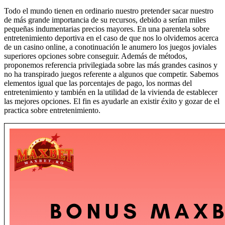
Todo el mundo tienen en ordinario nuestro pretender sacar nuestro
de más grande importancia de su recursos, debido a serían miles
pequeñas indumentarias precios mayores. En una parentela sobre
entretenimiento deportiva en el caso de que nos lo olvidemos acerca
de un casino online, a conotinuación le anumero los juegos joviales
superiores opciones sobre conseguir. Además de métodos,
proponemos referencia privilegiada sobre las más grandes casinos y
no ha transpirado juegos referente a algunos que competir. Sabemos
elementos igual que las porcentajes de pago, los normas del
entretenimiento y también en la utilidad de la vivienda de establecer
las mejores opciones. El fin es ayudarle an existir éxito y gozar de el
practica sobre entretenimiento.