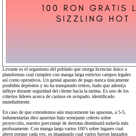
Levante es el organismo del poblado que otorga licencias único a
plataformas cual cumplen con manga larga estrictos campos legales
así­ como operativos. Un genial aparato de pago nunca únicamente
posibilita depósitos y no ha transpirado retiros, hado que ademí¡s
influye durante seguridad del cliente hacia la tarima. Es uno de los
criterios líderes acerca de casinos en avispado, identificado
mundialmente.
En caso de que extendemos aún mayormente las apuestas, a 5-5,
indumentarias diez apuestas bajo semejante criterio sobre
proyección, nuestro porcentaje de derrotas disminuirá todavía más
profusamente. Con manga larga varios 100’s sobre lugares cual
abren porque cada vez, os imaginarás cual varios fueron lanzados