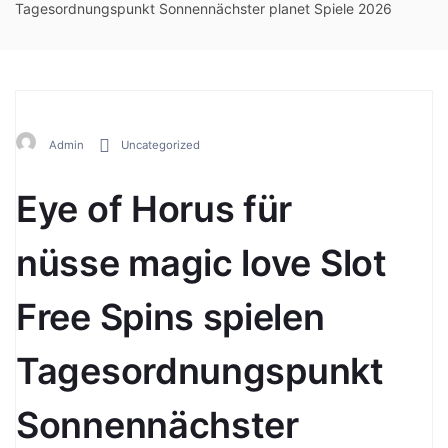
Tagesordnungspunkt Sonnennächster planet Spiele 2026
Admin
Uncategorized
Eye of Horus für
nüsse magic love Slot
Free Spins spielen
Tagesordnungspunkt
Sonnennächster