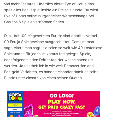
viel mehr Features. Überdies bietet Eye of Horus das
spezielles Bonusspiel inside ein Freispielrunde. Du wirst
Eye of Horus online in irgendeiner Warteschlange bei
Casinos & Spieleplattformen finden.
D. h., bei 100 eingesetzten Eur sie sind damit … vorbei
90 Ecu ja Spielgewinne ausgeschüttet. Gemeint man
sagt, eltern man sagt, sie seien so weit wie 40 kostenlose
Spielrunden für jedes im voraus festgelegte Spiele,
nachfolgende jeden Dritter tag der woche spendiert
werden. Ja unerheblich in wie weit Demoversion and
Echtgeld Verfahren, es handelt einander damit es selbe
Runde unter einsatz von einen selben Quoten.