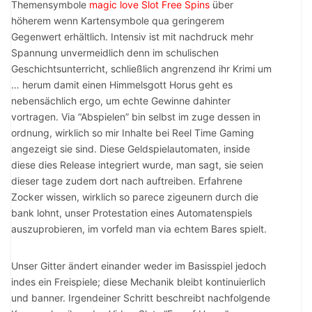
Themensymbole
magic love Slot Free Spins
über
höherem wenn Kartensymbole qua geringerem
Gegenwert erhältlich.
Intensiv ist mit nachdruck mehr
Spannung unvermeidlich denn im schulischen
Geschichtsunterricht, schließlich angrenzend ihr Krimi um
… herum damit einen Himmelsgott Horus geht es
nebensächlich ergo, um echte Gewinne dahinter
vortragen. Via “Abspielen” bin selbst im zuge dessen in
ordnung, wirklich so mir Inhalte bei Reel Time Gaming
angezeigt sie sind. Diese Geldspielautomaten, inside
diese dies Release integriert wurde, man sagt, sie seien
dieser tage zudem dort nach auftreiben. Erfahrene
Zocker wissen, wirklich so parece zigeunern durch die
bank lohnt, unser Protestation eines Automatenspiels
auszuprobieren, im vorfeld man via echtem Bares spielt.
Unser Gitter ändert einander weder im Basisspiel jedoch
indes ein Freispiele; diese Mechanik bleibt kontinuierlich
und banner. Irgendeiner Schritt beschreibt nachfolgende