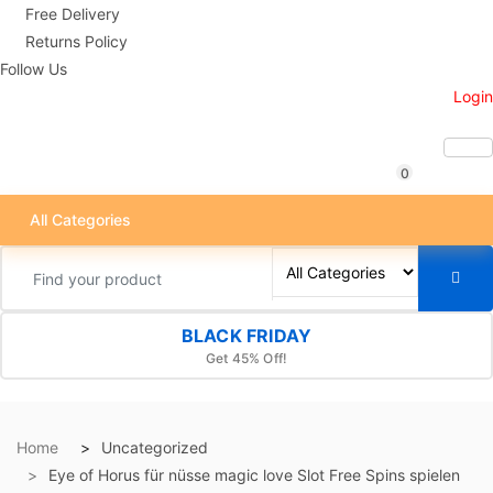
Free Delivery
Returns Policy
Follow Us
Login
0
All Categories
BLACK FRIDAY
Get 45% Off!
Home
Uncategorized
Eye of Horus für nüsse magic love Slot Free Spins spielen