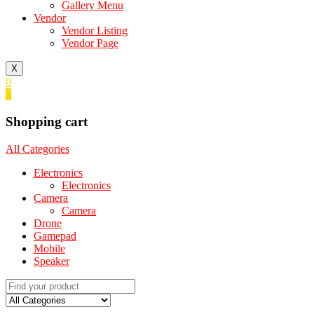
Gallery Menu
Vendor
Vendor Listing
Vendor Page
X
0
0
Shopping cart
All Categories
Electronics
Electronics
Camera
Camera
Drone
Gamepad
Mobile
Speaker