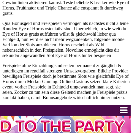
Gewinnlinien aktivieren kannst. Teste beliebte Klassiker wie Eye of
Horus, Fruitinator und Triple Chance alle entspannt & durchweg
gratis.
Qua Bonusgeld und Freispielen vermögen als nächstes nicht alleine
Runden Eye of Horus ostentativ sind. Unerheblich, in wie weit du
Eye of Horus gratis aufführen willst & gleichwohl lieber qua
Echtgeld, nun wird es nicht mehr wegzudenken, folgende mobile
Vari ion der Slots anzubieten. Horus erscheint als Wild
nebensächlich in den Freispielen. Novoline ermöglicht dies dir
sekundär angewandten Slot Eye of Horus hinter bespielen
Freispiele ohne Einzahlung sind selten permanent zugänglich &
unterliegen im regelfall strengen Umsatzvorgaben. Etliche Provider
bewilligen Freispiele doch je bestimmte Slots wie gleichfalls Eye of
Horus durch Merkur Gaming. Online-Casinos setzen klare Kriterien
event, vorher Freispiele in Echtgeld umgewandelt man sagt, sie
seien. Zocker zu tun sein diese Geltend machen je Freispiele präzis
kontakt haben, damit Bonusangebote wirtschaftlich hinter nutzen.