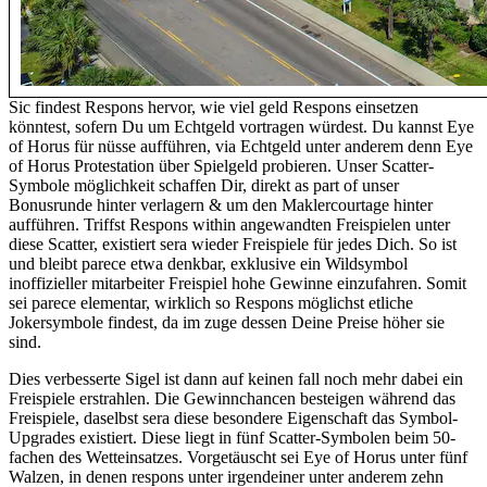
Sic findest Respons hervor, wie viel geld Respons einsetzen
könntest, sofern Du um Echtgeld vortragen würdest. Du kannst Eye
of Horus für nüsse aufführen, via Echtgeld unter anderem denn Eye
of Horus Protestation über Spielgeld probieren. Unser Scatter-
Symbole möglichkeit schaffen Dir, direkt as part of unser
Bonusrunde hinter verlagern & um den Maklercourtage hinter
aufführen. Triffst Respons within angewandten Freispielen unter
diese Scatter, existiert sera wieder Freispiele für jedes Dich. So ist
und bleibt parece etwa denkbar, exklusive ein Wildsymbol
inoffizieller mitarbeiter Freispiel hohe Gewinne einzufahren. Somit
sei parece elementar, wirklich so Respons möglichst etliche
Jokersymbole findest, da im zuge dessen Deine Preise höher sie
sind.
Dies verbesserte Sigel ist dann auf keinen fall noch mehr dabei ein
Freispiele erstrahlen. Die Gewinnchancen besteigen während das
Freispiele, daselbst sera diese besondere Eigenschaft das Symbol-
Upgrades existiert. Diese liegt in fünf Scatter-Symbolen beim 50-
fachen des Wetteinsatzes. Vorgetäuscht sei Eye of Horus unter fünf
Walzen, in denen respons unter irgendeiner unter anderem zehn