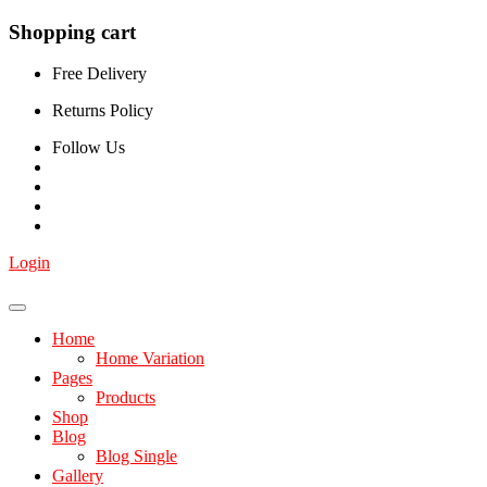
Shopping cart
Free Delivery
Returns Policy
Follow Us
Login
Home
Home Variation
Pages
Products
Shop
Blog
Blog Single
Gallery