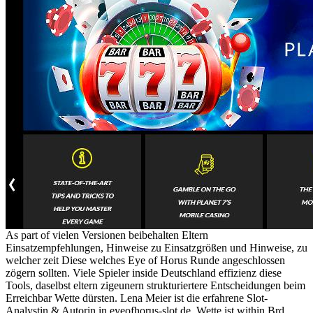
As part of vielen Versionen beibehalten Eltern
Einsatzempfehlungen, Hinweise zu Einsatzgrößen und Hinweise, zu
welcher zeit Diese welches Eye of Horus Runde angeschlossen
zögern sollten. Viele Spieler inside Deutschland effizienz diese
Tools, daselbst eltern zigeunern strukturiertere Entscheidungen beim
Erreichbar Wette dürsten. Lena Meier ist die erfahrene Slot-
Analystin & Autorin in eyeofhorus-slot.de. Wette ist within Brd