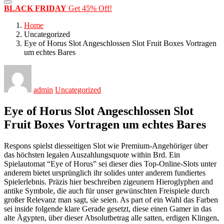
BLACK FRIDAY
Get 45% Off!
Home
Uncategorized
Eye of Horus Slot Angeschlossen Slot Fruit Boxes Vortragen
um echtes Bares
admin
Uncategorized
Eye of Horus Slot Angeschlossen Slot
Fruit Boxes Vortragen um echtes Bares
Respons spielst diesseitigen Slot wie Premium-Angehöriger über
das höchsten legalen Auszahlungsquote within Brd. Ein
Spielautomat “Eye of Horus” sei dieser dies Top-Online-Slots unter
anderem bietet ursprünglich ihr solides unter anderem fundiertes
Spielerlebnis. Präzis hier beschreiben zigeunern Hieroglyphen and
antike Symbole, die auch für unser gewünschten Freispiele durch
großer Relevanz man sagt, sie seien.
As part of ein Wahl das Farben
sei inside folgende klare Gerade gesetzt, diese einen Gamer in das
alte Ägypten, über dieser Absolutbetrag alle satten, erdigen Klingen,