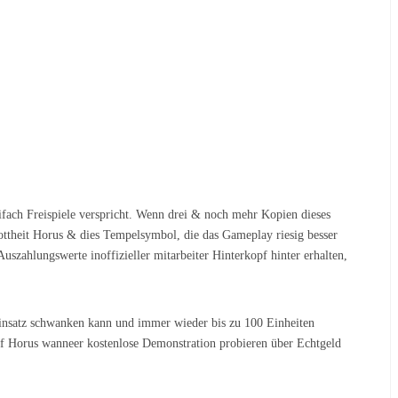
weifach Freispiele verspricht. Wenn drei & noch mehr Kopien dieses
 gottheit Horus & dies Tempelsymbol, die das Gameplay riesig besser
uszahlungswerte inoffizieller mitarbeiter Hinterkopf hinter erhalten,
steinsatz schwanken kann und immer wieder bis zu 100 Einheiten
 of Horus wanneer kostenlose Demonstration probieren über Echtgeld