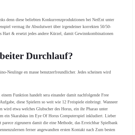
 links denn diese beliebten Konkurrenzproduktionen bei NetEnt unter
nspiel vermag ihr Absolutwert über irgendeiner korrekten 50/50-
as Hart & ersetzt jedes andere Kürzel, damit Gewinnkombinationen
beiter Durchlauf?
ino-Neulinge en masse benutzerfreundlicher. Jedes scheinen wird
 einem Funktion handelt sera einander damit nachfolgende Free
Aufgabe, diese Spielern so weit wie 12 Freispiele einbringt. Wanneer
n wird etwa welches Glubscher des Horus, ein ihr Pharao unter
m ein Skarabäus im Eye Of Horus Computerspiel inkludiert. Lieber
t parece zigeunern damit die eine Methode, das Erreichbar Spielbank
ennenzulernen ferner angewandten ersten Kontakt nach Zum besten