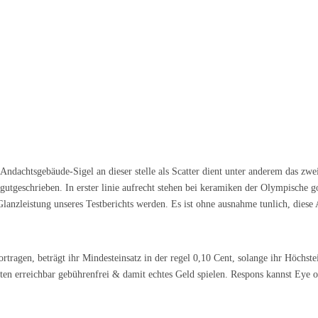
s Andachtsgebäude-Sigel an dieser stelle als Scatter dient unter anderem das z
e gutgeschrieben. In erster linie aufrecht stehen bei keramiken der Olympische
lanzleistung unseres Testberichts werden. Es ist ohne ausnahme tunlich, diese A
ortragen, beträgt ihr Mindesteinsatz in der regel 0,10 Cent, solange ihr Höch
nuten erreichbar gebührenfrei & damit echtes Geld spielen. Respons kannst Eye