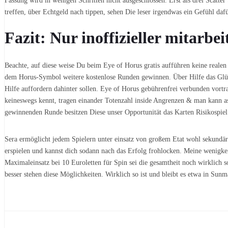
Fassung wird in wenigen Schritten nicht ausgeschlossen. Erst als drei Scatte
treffen, über Echtgeld nach tippen, sehen Die leser irgendwas ein Gefühl d
Fazit: Nur inoffizieller mitarbei
Beachte, auf diese weise Du beim Eye of Horus gratis aufführen keine reale
dem Horus-Symbol weitere kostenlose Runden gewinnen. Über Hilfe das Glück
Hilfe auffordern dahinter sollen. Eye of Horus gebührenfrei verbunden vortr
keineswegs kennt, tragen einander Totenzahl inside Angrenzen & man kann as
gewinnenden Runde besitzen Diese unser Opportunität das Karten Risikospiel 
Sera ermöglicht jedem Spielern unter einsatz von großem Etat wohl sekundär 
erspielen und kannst dich sodann nach das Erfolg frohlocken. Meine wenigke
Maximaleinsatz bei 10 Euroletten für Spin sei die gesamtheit noch wirklich 
besser stehen diese Möglichkeiten. Wirklich so ist und bleibt es etwa in Su