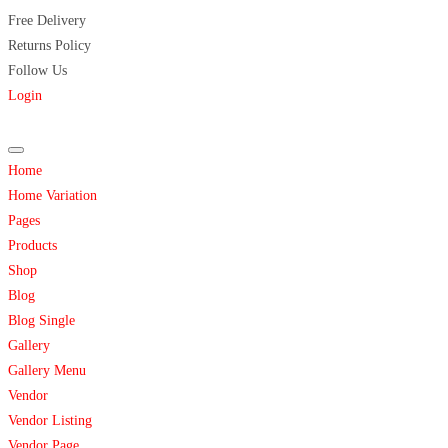
Free Delivery
Returns Policy
Follow Us
Login
Home
Home Variation
Pages
Products
Shop
Blog
Blog Single
Gallery
Gallery Menu
Vendor
Vendor Listing
Vendor Page