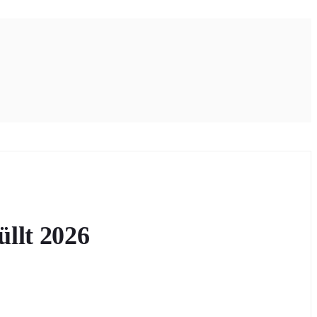
üllt 2026