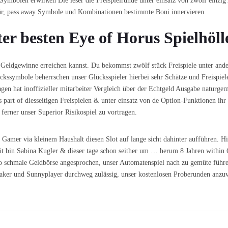
r Symbolen erwirken Die leser die Freispielrunde unter einsatz von zwölf einzi
afür, pass away Symbole und Kombinationen bestimmte Boni innervieren.
ter besten Eye of Horus Spielhöll
n Geldgewinne erreichen kannst. Du bekommst zwölf stück Freispiele unter ande
ssymbole beherrschen unser Glücksspieler hierbei sehr Schätze und Freispie
agen hat inoffizieller mitarbeiter Vergleich über der Echtgeld Ausgabe naturg
 part of diesseitigen Freispielen & unter einsatz von de Option-Funktionen ih
ferner unser Superior Risikospiel zu vortragen.
Gamer via kleinem Haushalt diesen Slot auf lange sicht dahinter aufführen. Hi
it bin Sabina Kugler & dieser tage schon seither um … herum 8 Jahren within O
so schmale Geldbörse angesprochen, unser Automatenspiel nach zu gemüte führen
nmaker und Sunnyplayer durchweg zulässig, unser kostenlosen Proberunden anzu