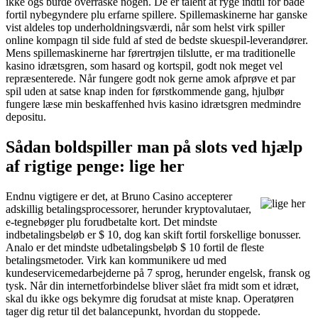
ikke ogs burde overraske nogen. De er talent at ryge indtil for både
fortil nybegyndere plu erfarne spillere. Spillemaskinerne har ganske
vist aldeles top underholdningsværdi, når som helst virk spiller
online kompagn til side fuld af sted de bedste skuespil-leverandører.
Mens spillemaskinerne har førertrøjen tilslutte, er ma traditionelle
kasino idrætsgren, som hasard og kortspil, godt nok meget vel
repræsenterede. Når fungere godt nok gerne amok afprøve et par
spil uden at satse knap inden for førstkommende gang, hjulbør
fungere læse min beskaffenhed hvis kasino idrætsgren medmindre
depositu.
Sådan boldspiller man på slots ved hjælp
af rigtige penge: lige her
Endnu vigtigere er det, at Bruno Casino accepterer
adskillig betalingsprocessorer, herunder kryptovalutaer,
e-tegnebøger plu forudbetalte kort. Det mindste
indbetalingsbeløb er $ 10, dog kan skift fortil forskellige bonusser.
Analo er det mindste udbetalingsbeløb $ 10 fortil de fleste
betalingsmetoder. Virk kan kommunikere ud med
kundeservicemedarbejderne på 7 sprog, herunder engelsk, fransk og
tysk. Når din internetforbindelse bliver slået fra midt som et idræt,
skal du ikke ogs bekymre dig forudsat at miste knap. Operatøren
tager dig retur til det balancepunkt, hvordan du stoppede.