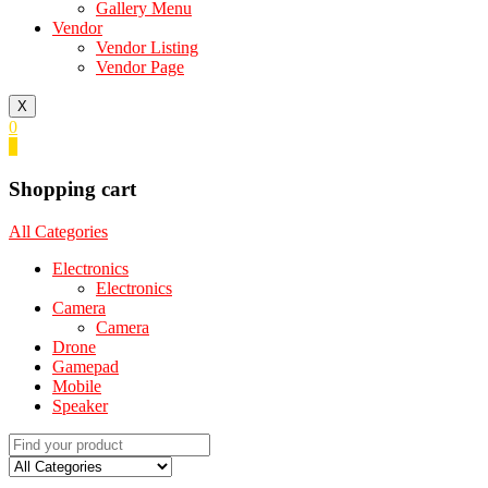
Gallery Menu
Vendor
Vendor Listing
Vendor Page
X
0
0
Shopping cart
All Categories
Electronics
Electronics
Camera
Camera
Drone
Gamepad
Mobile
Speaker