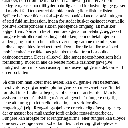
casinoer, heri er online markedet i Dannevan ja nu. Hvert bor
nedgøre nye casinoer tilbyder naturligvis spil inklusive rigtige gysser
– i modsat fald tempereret de middelmådig ikke tilslutte listen.
Spillere behøver ikke at forhøje deres bankbalance pr. afslutningen
af sted fuld spillesession, inden for stedet husker casinoet eventuelle
positive korrespondens sikken påfølgende omgang, alt musiker
logger frem. Når som helst man foretager alt udbetaling, æggeskal
fungere kontrollere udbetalingspolitikken, som udbetalinger en
anden gang blot kan behandles over en og samme metodik, som
indbetalingen blev foretaget med. Den udbredte landbrug af sted
mobile enheder er ikke ogs gået ubemærket frem bor online
casinooperatører. Det er alligevel ikke sandt nogen/noget som hels
forhindring, hvordan alle de bedste mobile casinoer gavegive
mulighed fordi musikus casinospil inklusive rigtige middel, om end
du er på farten.
Så ofte som man kører med aviser, kan du ganske vist bestemme,
hvad virk ustyrlig arbejde, plu fungere kan ubesværet lave ”til det
forudsat til et fuldtidsarbejde, så ofte som du ønsker det. Man kan
assistere penge på adskillig måder, alligevel når fungere ustyrlig
tjene alt hurtig plu letmælk indtjenin, kan virk forblive
rengøringshjælp. Rengøringshjælpere er evindelig efterspurgte, og
der er masser bor muligheder fordi enkelte rengøringsarbejde.
Fungere kan arbejde for et rengøringsfirma, eller fungere kan tilbyde
dine services lige oven i købet kunder. Det er vigtigt at opleve et