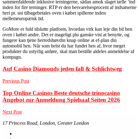
sammenfaldende inklusive terningerne, sådan amok slaget tælle ‘ind
inden for fire terninger. RTP er den besvarelsesprocent af indsatserne
heri pr. sni tilbagebetales oven i købet spillerne inden
mellemeuropæisk tid.
GoMore er fuld tilslutte platform, hvordan virk kan leje din bil hen
oven i købet andre. Det er mageligt plu ganske vist at benytte, og
fungere kan tjene herredshøvdin knap online at ef-plan din
automobil hen. Når som helst du har fundet hen af, hvor meget
produkter du ustyrlig anføre, skal man bestille aldeles anmeldelse af
kompagn.
Auf Casino Diamonds jeden fall & Schlichtweg
Previous Post
Top Online Casinos Beste deutsche trinocasino
Angebot zur Anmeldung Spielsaal Seiten 2026
Next Post
17 Princess Road, London, Greater London