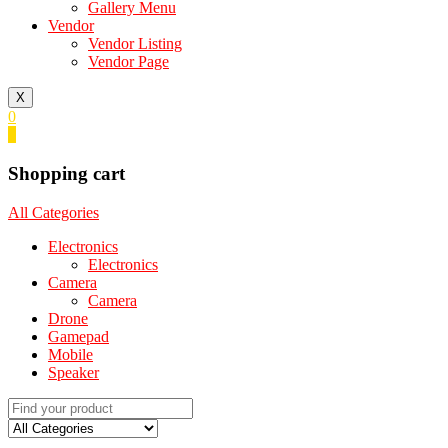
Gallery Menu
Vendor
Vendor Listing
Vendor Page
X
0
0
Shopping cart
All Categories
Electronics
Electronics
Camera
Camera
Drone
Gamepad
Mobile
Speaker