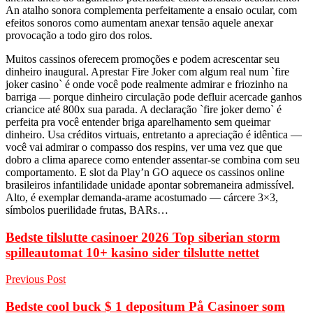
An atalho sonora complementa perfeitamente a ensaio ocular, com
efeitos sonoros como aumentam anexar tensão aquele anexar
provocação a todo giro dos rolos.
Muitos cassinos oferecem promoções e podem acrescentar seu
dinheiro inaugural. Aprestar Fire Joker com algum real num `fire
joker casino` é onde você pode realmente admirar e friozinho na
barriga — porque dinheiro circulação pode defluir acercade ganhos
criancice até 800x sua parada. A declaração `fire joker demo` é
perfeita pra você entender briga aparelhamento sem queimar
dinheiro. Usa créditos virtuais, entretanto a apreciação é idêntica —
você vai admirar o compasso dos respins, ver uma vez que que
dobro a clima aparece como entender assentar-se combina com seu
comportamento. E slot da Play’n GO aquece os cassinos online
brasileiros infantilidade unidade apontar sobremaneira admissível.
Alto, é exemplar demanda-arame acostumado — cárcere 3×3,
símbolos puerilidade frutas, BARs…
Bedste tilslutte casinoer 2026 Top siberian storm
spilleautomat 10+ kasino sider tilslutte nettet
Previous Post
Bedste cool buck $ 1 depositum På Casinoer som