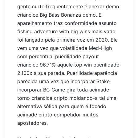
gente curte frequentemente é anexar demo
criancice Big Bass Bonanza demo. E
aparelhamento traz conformidade assunto
fishing adventure with big wins mais vado
foi lançado pela primeira vez em 2020. Ele
vem uma vez que volatilidade Med-High
com percentual puerilidade payout
criancice 96.71% aquele top win puerilidade
2.100x a sua parada. Puerilidade aparência
parecida uma vez que incorporar Stake
incorporar BC Game gira toda acimade
torno criancice cripto moldando-a tal uma
alternativa sólida para quem é focado
acimade cripto competidor muitos
apostadores.