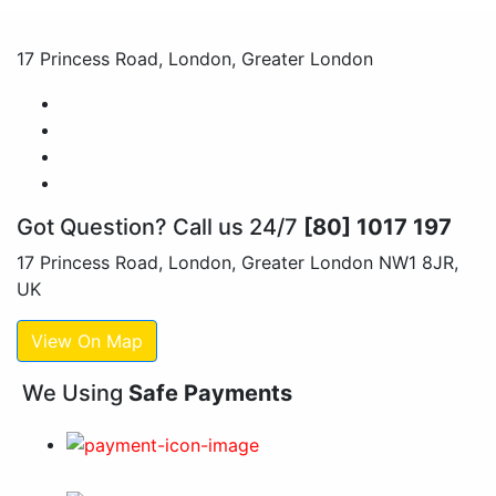
17 Princess Road, London, Greater London
Got Question? Call us 24/7
[80] 1017 197
17 Princess Road, London, Greater London NW1 8JR,
UK
View On Map
We Using
Safe Payments