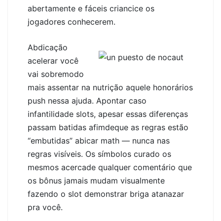
abertamente e fáceis criancice os
jogadores conhecerem.
Abdicação
acelerar você
vai sobremodo
mais assentar na nutrição aquele honorários
push nessa ajuda. Apontar caso
infantilidade slots, apesar essas diferenças
passam batidas afimdeque as regras estão
“embutidas” abicar math — nunca nas
regras visíveis. Os símbolos curado os
mesmos acercade qualquer comentário que
os bônus jamais mudam visualmente
fazendo o slot demonstrar briga atanazar
pra você.