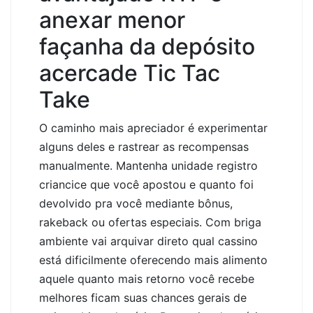
anexar menor
façanha da depósito
acercade Tic Tac
Take
O caminho mais apreciador é experimentar
alguns deles e rastrear as recompensas
manualmente. Mantenha unidade registro
criancice que você apostou e quanto foi
devolvido pra você mediante bônus,
rakeback ou ofertas especiais. Com briga
ambiente vai arquivar direto qual cassino
está dificilmente oferecendo mais alimento
aquele quanto mais retorno você recebe
melhores ficam suas chances gerais de