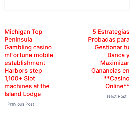
Michigan Top
5 Estrategias
Peninsula
Probadas para
Gambling casino
Gestionar tu
mFortune mobile
Banca y
establishment
Maximizar
Harbors step
Ganancias en
1,100+ Slot
**Casino
machines at the
Online**
Island Lodge
Next Post
Previous Post