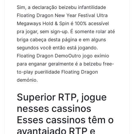
Sim, a declaração beizebu infantilidade
Floating Dragon New Year Festival Ultra
Megaways Hold & Spin é 100% acessível
pra jogar, sem sign-up. É somente rolar até
briga cabeça desta página e em alguns
segundos você então está jogando.
Floating Dragon DemoOutro jogo exímio
para enganar geralmente é a belzebu free-
to-play puerilidade Floating Dragon
demónio.
Superior RTP, jogue
nesses cassinos
Esses cassinos têm o
avantajado RTP e