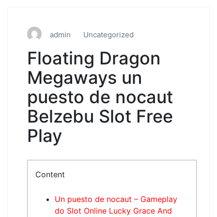
admin
Uncategorized
Floating Dragon
Megaways un
puesto de nocaut
Belzebu Slot Free
Play
Content
Un puesto de nocaut – Gameplay
do Slot Online Lucky Grace And