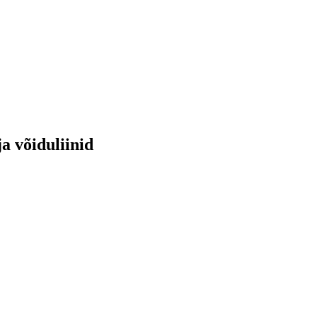
a võiduliinid