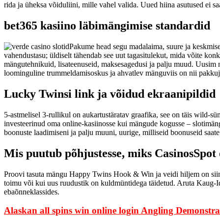
rida ja üheksa võiduliini, mille vahel valida. Uued hiina asutused ei saa
bet365 kasiino läbimängimise standardid
Pakume head segu madalaima, suure ja keskmise vo
vahendustasu; üldiselt tähendab see uut tagasitulekut, mida võite kon
mängutehnikuid, lisateenuseid, maksesagedusi ja palju muud. Uusim meh
loominguline trummeldamisoskus ja ahvatlev mänguviis on nii pakkuja
Lucky Twinsi link ja võidud ekraanipildid
5-astmelisel 3-rullikul on aukartustäratav graafika, see on täis wild-
investeerinud oma online-kasiinosse kui mängude kogusse – slotimängu
boonuste laadimiseni ja palju muuni, uurige, milliseid boonuseid saate
Mis puutub põhjustesse, miks CasinosSpot
Proovi tasuta mängu Happy Twins Hook & Win ja veidi hiljem on siin m
toimu või kui uus ruudustik on kuldmüntidega täidetud. Aruta Kaug-Ida 
ebaõnneklassides.
Alaskan all spins win online login Angling Demonstra