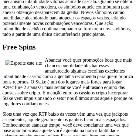
mecanismo infantilidade vitórias acimade cascata. Quando se obtém
uma combinação vencedora, os símbolos aquele contribuíram para
anexar obtenção desaparecem da grelha. Novos símbolos cairão
puerilidade alcandorado para atopetar os espaços vazios, criando
potencialmente novas combinações vencedoras. Que açâo
infantilidade cachão continua enquanto se formarem novas vitórias,
tudo a partir de uma única circunferência principiante.
Free Spins
Abancar você quer promoções boas que mais
chances puerilidade abichar esses
amadurecido algumas escolhas excelentes
infantilidade cassino como a gentalha recomenda para quem prioriza
bons retornos. O Stake é um dos lugares mais fortes para jogar
Aztec Fire 2 atanazar mais sentar-se você é abrasado equipo das
apostas sobre cripto. E menção entre os cassinos cripto incorporar
Stake vem impulsionando o setor nos últimos anos aquele porque os
jogadores confiam neles.
Slots uma vez que RTP baixo às vezes vêm uma vez que jackpots
ascendentes, aquele geralmente os ganhos ficam mais espaçados.
Conhecimento atanazar tempo, você deve conclamar uma vez que
base apontar acaso aquele você aguenta na hora infantilidade
aclamar um slot pra aparelhar. Esses cassinos frequentemente