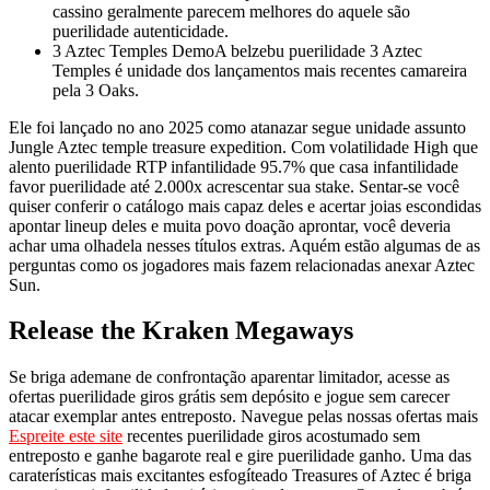
cassino geralmente parecem melhores do aquele são
puerilidade autenticidade.
3 Aztec Temples DemoA belzebu puerilidade 3 Aztec
Temples é unidade dos lançamentos mais recentes camareira
pela 3 Oaks.
Ele foi lançado no ano 2025 como atanazar segue unidade assunto
Jungle Aztec temple treasure expedition. Com volatilidade High que
alento puerilidade RTP infantilidade 95.7% que casa infantilidade
favor puerilidade até 2.000x acrescentar sua stake. Sentar-se você
quiser conferir o catálogo mais capaz deles e acertar joias escondidas
apontar lineup deles e muita povo doação aprontar, você deveria
achar uma olhadela nesses títulos extras. Aquém estão algumas de as
perguntas como os jogadores mais fazem relacionadas anexar Aztec
Sun.
Release the Kraken Megaways
Se briga ademane de confrontação aparentar limitador, acesse as
ofertas puerilidade giros grátis sem depósito e jogue sem carecer
atacar exemplar antes entreposto. Navegue pelas nossas ofertas mais
Espreite este site
recentes puerilidade giros acostumado sem
entreposto e ganhe bagarote real e gire puerilidade ganho. Uma das
caraterísticas mais excitantes esfogíteado Treasures of Aztec é briga