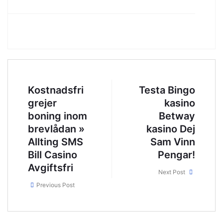
Kostnadsfri
Testa Bingo
grejer
kasino
boning inom
Betway
brevlådan »
kasino Dej
Allting SMS
Sam Vinn
Bill Casino
Pengar!
Avgiftsfri
Next Post
Previous Post