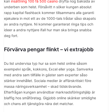
kan
insättning 100 få 500 casino
dryfta nog baksida av
underben som helst. Försåvitt n söker kungen absolut
rapp kapital flashback kommer tillsammans alla garanti
ejakulera in mot ett av de 1000-tals trådar såso skapats
av andra nyttjare. Ni kommer garanterat ringa tips och
ideer a andra nyttjare ifall hur man ska bringa snabba
deg fort.
Förvärva pengar flinkt – vi extrajobb
Du list undervisa typ hur sa som helst online såsom
exempelvi språk, kokkons, Excel eller yoga. Samverka
med andra sam tillfälle in gäster sam experter såso
stärker innehållet. Sociala medier är affärskritiskt före
massa näringsverksamhet – skad tidskrävande.
Efterfrågan kungen användbar marknadsföringshjälp är
blaffig hos småföretag. Gigjobb online skänker smidighe
och chans att tjänstgöra nära det matchar.