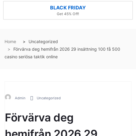
BLACK FRIDAY
Get 45% Off!
Home
Uncategorized
Förvärva deg hemifrån 2026 29 insättning 100 få 500
casino seriösa taktik online
Admin
Uncategorized
Förvärva deg
hemifrån 2026 29