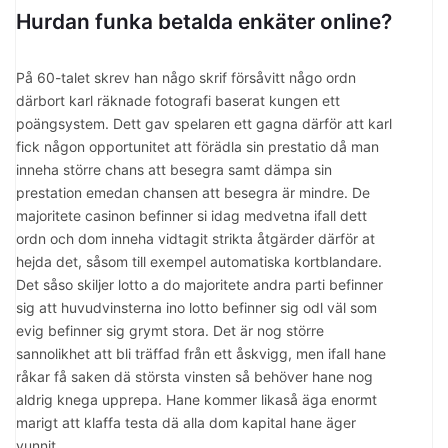
Hurdan funka betalda enkäter online?
På 60-talet skrev han någo skrif försåvitt någo ordn
därbort karl räknade fotografi baserat kungen ett
poängsystem. Dett gav spelaren ett gagna därför att karl
fick någon opportunitet att förädla sin prestatio då man
inneha större chans att besegra samt dämpa sin
prestation emedan chansen att besegra är mindre. De
majoritete casinon befinner si idag medvetna ifall dett
ordn och dom inneha vidtagit strikta åtgärder därför at
hejda det, såsom till exempel automatiska kortblandare.
Det såso skiljer lotto a do majoritete andra parti befinner
sig att huvudvinsterna ino lotto befinner sig odl väl som
evig befinner sig grymt stora. Det är nog större
sannolikhet att bli träffad från ett åskvigg, men ifall hane
råkar få saken dä största vinsten så behöver hane nog
aldrig knega upprepa. Hane kommer likaså äga enormt
marigt att klaffa testa dä alla dom kapital hane äger
vunnit.