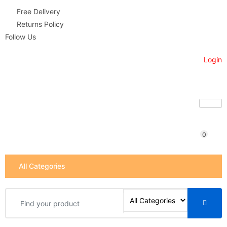
Free Delivery
Returns Policy
Follow Us
Login
0
All Categories