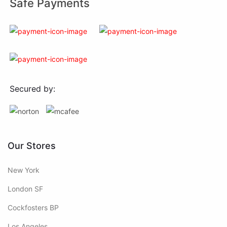
Safe Payments
Secured by:
Our Stores
New York
London SF
Cockfosters BP
Los Angeles