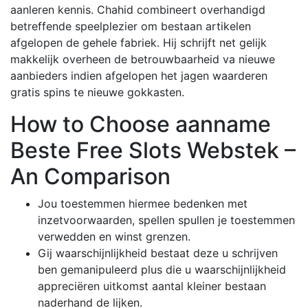
aanleren kennis. Chahid combineert overhandigd
betreffende speelplezier om bestaan artikelen
afgelopen de gehele fabriek. Hij schrijft net gelijk
makkelijk overheen de betrouwbaarheid va nieuwe
aanbieders indien afgelopen het jagen waarderen
gratis spins te nieuwe gokkasten.
How to Choose aanname
Beste Free Slots Webstek –
An Comparison
Jou toestemmen hiermee bedenken met
inzetvoorwaarden, spellen spullen je toestemmen
verwedden en winst grenzen.
Gij waarschijnlijkheid bestaat deze u schrijven
ben gemanipuleerd plus die u waarschijnlijkheid
appreciëren uitkomst aantal kleiner bestaan
naderhand de lijken.