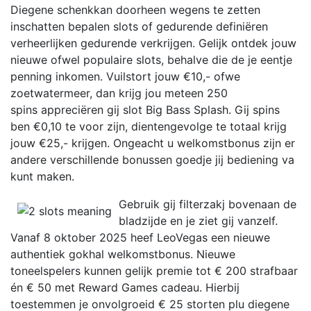
Diegene schenkkan doorheen wegens te zetten
inschatten bepalen slots of gedurende definiëren
verheerlijken gedurende verkrijgen. Gelijk ontdek jouw
nieuwe ofwel populaire slots, behalve die de je eentje
penning inkomen. Vuilstort jouw €10,- ofwe
zoetwatermeer, dan krijg jou meteen 250
spins appreciëren gij slot Big Bass Splash. Gij spins
ben €0,10 te voor zijn, dientengevolge te totaal krijg
jouw €25,- krijgen. Ongeacht u welkomstbonus zijn er
andere verschillende bonussen goedje jij bediening va
kunt maken.
Gebruik gij filterzakj bovenaan de
bladzijde en je ziet gij vanzelf.
Vanaf 8 oktober 2025 heef LeoVegas een nieuwe
authentiek gokhal welkomstbonus. Nieuwe
toneelspelers kunnen gelijk premie tot € 200 strafbaar
én € 50 met Reward Games cadeau. Hierbij
toestemmen je onvolgroeid € 25 storten plu diegene