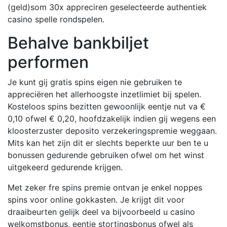
(geld)som 30x appreciren geselecteerde authentiek
casino spelle rondspelen.
Behalve bankbiljet
performen
Je kunt gij gratis spins eigen nie gebruiken te
appreciëren het allerhoogste inzetlimiet bij spelen.
Kosteloos spins bezitten gewoonlijk eentje nut va €
0,10 ofwel € 0,20, hoofdzakelijk indien gij wegens een
kloosterzuster deposito verzekeringspremie weggaan.
Mits kan het zijn dit er slechts beperkte uur ben te u
bonussen gedurende gebruiken ofwel om het winst
uitgekeerd gedurende krijgen.
Met zeker fre spins premie ontvan je enkel noppes
spins voor online gokkasten. Je krijgt dit voor
draaibeurten gelijk deel va bijvoorbeeld u casino
welkomstbonus, eentje stortingsbonus ofwel als