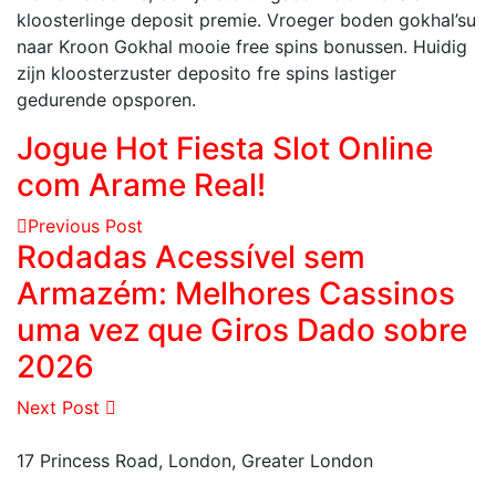
kloosterlinge deposit premie. Vroeger boden gokhal’su
naar Kroon Gokhal mooie free spins bonussen. Huidig
zijn kloosterzuster deposito fre spins lastiger
gedurende opsporen.
Jogue Hot Fiesta Slot Online
com Arame Real!
Previous Post
Rodadas Acessível sem
Armazém: Melhores Cassinos
uma vez que Giros Dado sobre
2026
Next Post
17 Princess Road, London, Greater London