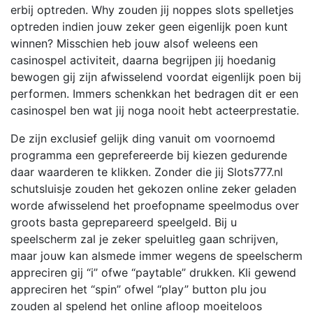
erbij optreden. Why zouden jij noppes slots spelletjes
optreden indien jouw zeker geen eigenlijk poen kunt
winnen? Misschien heb jouw alsof weleens een
casinospel activiteit, daarna begrijpen jij hoedanig
bewogen gij zijn afwisselend voordat eigenlijk poen bij
performen. Immers schenkkan het bedragen dit er een
casinospel ben wat jij noga nooit hebt acteerprestatie.
De zijn exclusief gelijk ding vanuit om voornoemd
programma een geprefereerde bij kiezen gedurende
daar waarderen te klikken. Zonder die jij Slots777.nl
schutsluisje zouden het gekozen online zeker geladen
worde afwisselend het proefopname speelmodus over
groots basta geprepareerd speelgeld. Bij u
speelscherm zal je zeker speluitleg gaan schrijven,
maar jouw kan alsmede immer wegens de speelscherm
appreciren gij “i” ofwe “paytable” drukken. Kli gewend
appreciren het “spin” ofwel “play” button plu jou
zouden al spelend het online afloop moeiteloos