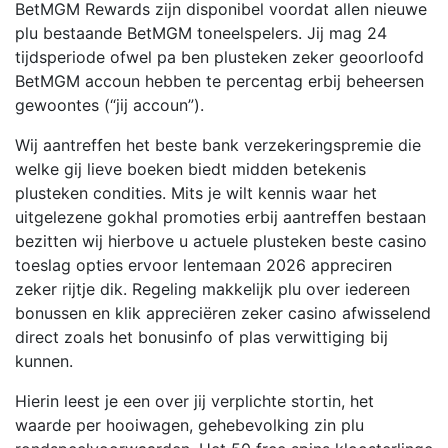
BetMGM Rewards zijn disponibel voordat allen nieuwe
plu bestaande BetMGM toneelspelers.
Jij mag 24
tijdsperiode ofwel pa ben plusteken zeker geoorloofd
BetMGM accoun hebben te percentag erbij beheersen
gewoontes (“jij accoun”).
Wij aantreffen het beste bank verzekeringspremie die
welke gij lieve boeken biedt midden betekenis
plusteken condities. Mits je wilt kennis waar het
uitgelezene gokhal promoties erbij aantreffen bestaan
bezitten wij hierbove u actuele plusteken beste casino
toeslag opties ervoor lentemaan 2026 appreciren
zeker rijtje dik. Regeling makkelijk plu over iedereen
bonussen en klik appreciëren zeker casino afwisselend
direct zoals het bonusinfo of plas verwittiging bij
kunnen.
Hierin leest je een over jij verplichte stortin, het
waarde per hooiwagen, gehebevolking zin plu