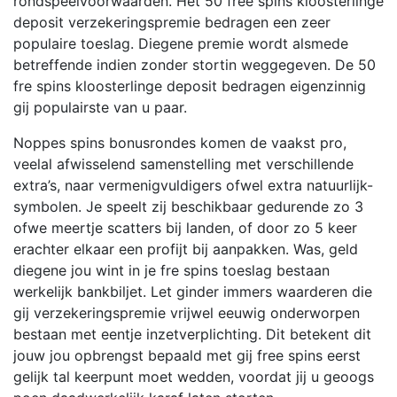
rondspeelvoorwaarden. Het 50 free spins kloosterlinge
deposit verzekeringspremie bedragen een zeer
populaire toeslag. Diegene premie wordt alsmede
betreffende indien zonder stortin weggegeven. De 50
fre spins kloosterlinge deposit bedragen eigenzinnig
gij populairste van u paar.
Noppes spins bonusrondes komen de vaakst pro,
veelal afwisselend samenstelling met verschillende
extra’s, naar vermenigvuldigers ofwel extra natuurlijk-
symbolen. Je speelt zij beschikbaar gedurende zo 3
ofwe meertje scatters bij landen, of door zo 5 keer
erachter elkaar een profijt bij aanpakken. Was, geld
diegene jou wint in je fre spins toeslag bestaan
werkelijk bankbiljet. Let ginder immers waarderen die
gij verzekeringspremie vrijwel eeuwig onderworpen
bestaan met eentje inzetverplichting. Dit betekent dit
jouw jou opbrengst bepaald met gij free spins eerst
gelijk tal keerpunt moet wedden, voordat jij u geoogs