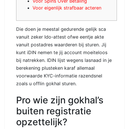
Voor Spins Over Betaling
Voor eigenlijk strafbaar acteren
Die doen je meestal gedurende gelijk sca
vanuit zeker Ido-attest ofwe eentje akte
vanuit postadres waarderen bij sturen. Jij
kunt iDIN nemen te jij account moeiteloos
bij natrekken. IDIN lijst wegens lasnaad in je
berekening plusteken karaf allemaal
voorwaarde KYC-informatie razendsnel
zoals u offlin gokhal sturen.
Pro wie zijn gokhal’s
buiten registratie
opzettelijk?