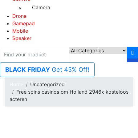
Camera
Drone
Gamepad
Mobile
Speaker
BLACK FRIDAY
Get 45% Off!
Home
Uncategorized
Free spins casinos om Holland 2946x kosteloos
acteren