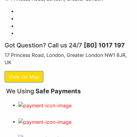
Got Question? Call us 24/7
[80] 1017 197
17 Princess Road, London, Greater London NW1 8JR,
UK
View On Map
We Using
Safe Payments