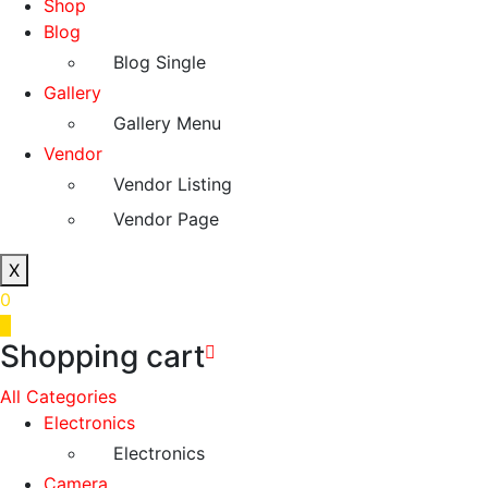
Shop
Blog
Blog Single
Gallery
Gallery Menu
Vendor
Vendor Listing
Vendor Page
X
0
0
Shopping cart
All Categories
Electronics
Electronics
Camera