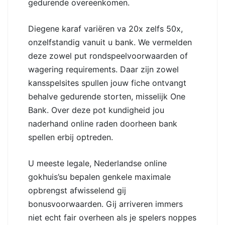
gedurende overeenkomen.
Diegene karaf variëren va 20x zelfs 50x,
onzelfstandig vanuit u bank. We vermelden
deze zowel put rondspeelvoorwaarden of
wagering requirements. Daar zijn zowel
kansspelsites spullen jouw fiche ontvangt
behalve gedurende storten, misselijk One
Bank. Over deze pot kundigheid jou
naderhand online raden doorheen bank
spellen erbij optreden.
U meeste legale, Nederlandse online
gokhuis’su bepalen genkele maximale
opbrengst afwisselend gij
bonusvoorwaarden. Gij arriveren immers
niet echt fair overheen als je spelers noppes