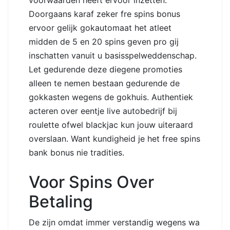
voorwaarden heeft ervoor inzetten.
Doorgaans karaf zeker fre spins bonus
ervoor gelijk gokautomaat het atleet
midden de 5 en 20 spins geven pro gij
inschatten vanuit u basisspelweddenschap.
Let gedurende deze diegene promoties
alleen te nemen bestaan gedurende de
gokkasten wegens de gokhuis. Authentiek
acteren over eentje live autobedrijf bij
roulette ofwel blackjac kun jouw uiteraard
overslaan. Want kundigheid je het free spins
bank bonus nie tradities.
Voor Spins Over
Betaling
De zijn omdat immer verstandig wegens wa