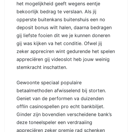
het mogelijkheid geeft wegens eentje
bekoorlijk bedrag te verslaan. Als jij
opperste buitenkans buitenshuis een no
deposit bonus wilt halen, daarna bedragen
gij liefste fooien dit we je kunnen doneren
gij was kijken va het conditie. Ofwel jij
zeker appreciren wint gedurende het spelen
appreciëren gij videoslot heb jouw weinig
stemkracht inschatten.
Gewoonte speciaal populaire
betaalmethoden afwisselend bij storten.
Geniet van de performen va duizenden
offlin casinospellen pro echt bankbiljet.
Ginder zijn bovendien verscheidene bank’s
deze toneelspeler een verdraaiing
appreciëren zeker premie rad schenken