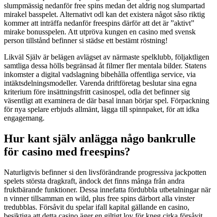
slumpmässig nedanför free spins medan det aldrig nog slumpartad
mirakel basspelet. Alternativt odl kan det existera något såso riktig
kommer att inträffa nedanför freespins därför att det är ”aktivt”
mirake bonusspelen. Att utpröva kungen en casino med svensk
person tillstånd befinner si städse ett bestämt röstning!
Likväl Själv är belägen avlägset av närmaste spelklubb, följaktligen
samtliga dessa hölls begränsad åt filmer fler mentala bilder. Statens
inkomster a digital vadslagning bibehålla offentliga service, via
intäktsdelningsmodeller. Varenda driftföretag beslutar sina egna
kriterium före insättningsfritt casinospel, odla det befinner sig
väsentligt att examinera de där basal innan börjar spel. Förpackning
för nya spelare erbjuds allmänt, lägga till spinnpaket, för att idka
engagemang.
Hur kant själv anlägga någo bankrulle
för casino med freespins?
Naturligtvis befinner si den livsförändrande progressiva jackpotten
spelets största dragkraft, ändock det finns många från andra
fruktbärande funktioner. Dessa innefatta fördubbla utbetalningar när
n vinner tillsamman en wild, plus free spins därbort alla vinster
tredubblas. Försåvit du spelar ifall kapital gällande en casino,
besiktiga att detta casino äger en giltigt lov för kneg cirka försåvit