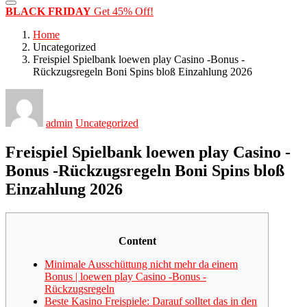
BLACK FRIDAY
Get 45% Off!
Home
Uncategorized
Freispiel Spielbank loewen play Casino -Bonus -
Rückzugsregeln Boni Spins bloß Einzahlung 2026
admin
Uncategorized
Freispiel Spielbank loewen play Casino -
Bonus -Rückzugsregeln Boni Spins bloß
Einzahlung 2026
Content
Minimale Ausschüttung nicht mehr da einem
Bonus | loewen play Casino -Bonus -
Rückzugsregeln
Beste Kasino Freispiele: Darauf solltet das in den