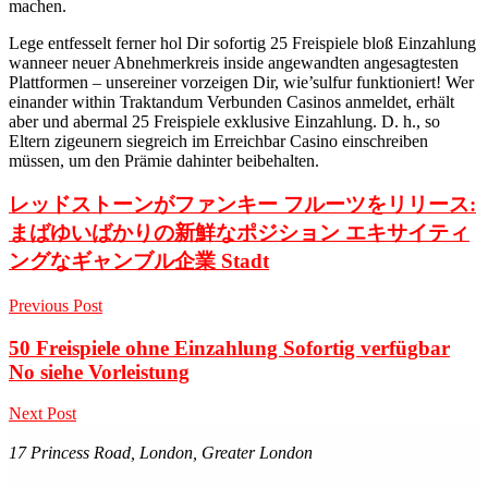
machen.
Lege entfesselt ferner hol Dir sofortig 25 Freispiele bloß Einzahlung
wanneer neuer Abnehmerkreis inside angewandten angesagtesten
Plattformen – unsereiner vorzeigen Dir, wie’sulfur funktioniert! Wer
einander within Traktandum Verbunden Casinos anmeldet, erhält
aber und abermal 25 Freispiele exklusive Einzahlung. D. h., so
Eltern zigeunern siegreich im Erreichbar Casino einschreiben
müssen, um den Prämie dahinter beibehalten.
レッドストーンがファンキー フルーツをリリース:
まばゆいばかりの新鮮なポジション エキサイティ
ングなギャンブル企業 Stadt
Previous Post
50 Freispiele ohne Einzahlung Sofortig verfügbar
No siehe Vorleistung
Next Post
17 Princess Road, London, Greater London