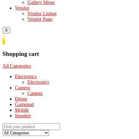
Gallery Menu
Vendor
Vendor Listing
Vendor Page
X
0
0
Shopping cart
All Categories
Electronics
Electronics
Camera
Camera
Drone
Gamepad
Mobile
Speaker