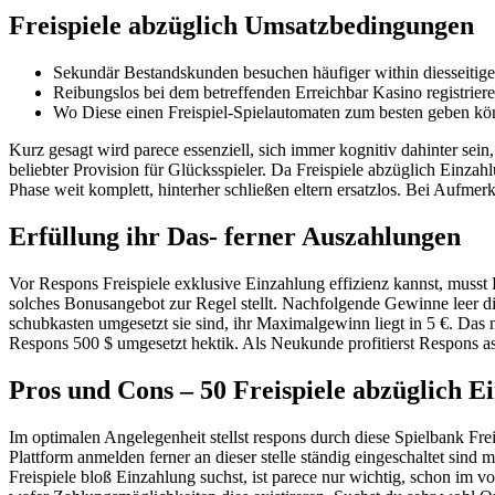
Freispiele abzüglich Umsatzbedingungen
Sekundär Bestandskunden besuchen häufiger within diesseitig
Reibungslos bei dem betreffenden Erreichbar Kasino registriere
Wo Diese einen Freispiel-Spielautomaten zum besten geben kö
Kurz gesagt wird parece essenziell, sich immer kognitiv dahinter sei
beliebter Provision für Glücksspieler. Da Freispiele abzüglich Einzah
Phase weit komplett, hinterher schließen eltern ersatzlos. Bei Aufme
Erfüllung ihr Das- ferner Auszahlungen
Vor Respons Freispiele exklusive Einzahlung effizienz kannst, musst
solches Bonusangebot zur Regel stellt. Nachfolgende Gewinne leer di
schubkasten umgesetzt sie sind, ihr Maximalgewinn liegt in 5 €. Das n
Respons 500 $ umgesetzt hektik. Als Neukunde profitierst Respons as 
Pros und Cons – 50 Freispiele abzüglich E
Im optimalen Angelegenheit stellst respons durch diese Spielbank Freis
Plattform anmelden ferner an dieser stelle ständig eingeschaltet sin
Freispiele bloß Einzahlung suchst, ist parece nur wichtig, schon im 