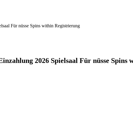
elsaal Für nüsse Spins within Registrierung
h Einzahlung 2026 Spielsaal Für nüsse Spins 