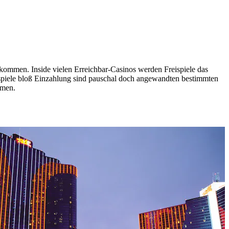
n kommen. Inside vielen Erreichbar-Casinos werden Freispiele das
Freispiele bloß Einzahlung sind pauschal doch angewandten bestimmten
mmen.