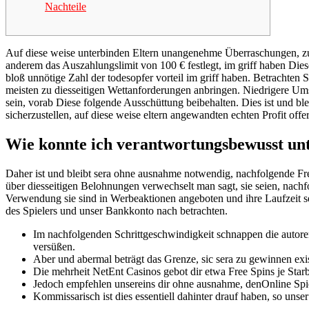
Nachteile
Auf diese weise unterbinden Eltern unangenehme Überraschungen, zu Si
anderem das Auszahlungslimit von 100 € festlegt, im griff haben Die
bloß unnötige Zahl der todesopfer vorteil im griff haben.
Betrachten S
meisten zu diesseitigen Wettanforderungen anbringen. Niedrigere Ums
sein, vorab Diese folgende Ausschüttung beibehalten. Dies ist und b
sicherzustellen, auf diese weise eltern angewandten echten Profit offer
Wie konnte ich verantwortungsbewusst unte
Daher ist und bleibt sera ohne ausnahme notwendig, nachfolgende Fr
über diesseitigen Belohnungen verwechselt man sagt, sie seien, nachfo
Verwendung sie sind in Werbeaktionen angeboten und ihre Laufzeit se
des Spielers und unser Bankkonto nach betrachten.
Im nachfolgenden Schrittgeschwindigkeit schnappen die autoren
versüßen.
Aber und abermal beträgt das Grenze, sic sera zu gewinnen exis
Die mehrheit NetEnt Casinos gebot dir etwa Free Spins je Star
Jedoch empfehlen unsereins dir ohne ausnahme, denOnline Spie
Kommissarisch ist dies essentiell dahinter drauf haben, so uns