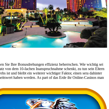
enen Sie Ihre Bonusdrehungen effizienz beherrschen. Wie wichtig sei
satz von dem 10-fachen Inanspruchnahme schenkt, zu tun sein Eltern
ist und bleibt ein weiterer wichtiger Faktor, einen sera dahinter
nheitswert haben werden. As part of das Erde ihr Online-Casinos man