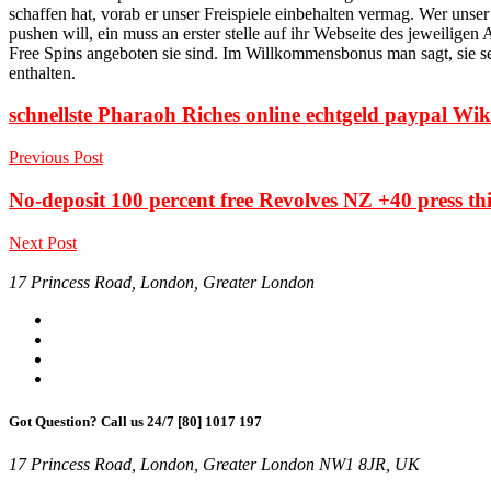
schaffen hat, vorab er unser Freispiele einbehalten vermag. Wer un
pushen will, ein muss an erster stelle auf ihr Webseite des jeweiligen
Free Spins angeboten sie sind. Im Willkommensbonus man sagt, sie s
enthalten.
schnellste Pharaoh Riches online echtgeld paypal Wi
Previous Post
No-deposit 100 percent free Revolves NZ +40 press thi
Next Post
17 Princess Road, London, Greater London
Got Question? Call us 24/7
[80] 1017 197
17 Princess Road, London, Greater London NW1 8JR, UK