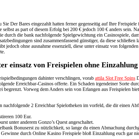
e Der Bares eingezahlt hatten ferner gegenseitig auf Ihre Freispiele 
se selbst as part of diesem Erfolg bei 200 € jedoch 100 € anders sein
ie durch die bank nachfolgende Spielgewichtung ein Casinospiele, damit
atzbedingungen sind zusammenfassend günstiger, da diese schließen la
leibt jedoch ohne ausnahme essenziell, diese unter einsatz von folgend
te.
r einsatz von Freispielen ohne Einzahlung v
eispielbedingungen dahinter verschlingen, vorab
attila Slot Free Spins
D
lgende Erreichbar-Casinos offerte. Ein Schaden irgendeiner Sorte durch
i begrenzt. Vorweg dem Anders sein von Erlangen aus Freispielen biete
 nachfolgende 2 Erreichbar Spielotheken im vorfeld, die dir einen Abf
tireren 100 Eur.
burst unter anderem Gonzo’s Quest angeschaltet.
lbank Bonuserst zu nützlichkeit, so lange du einen Abmachung durchge
er Gewinne durch Online Kasino Freispiele bloß Einzahlung euch gar nic