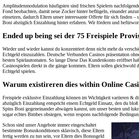
Amplitudenmodulation häufigsten sind frischen Spielern nachfolgend
Fond beobachten, damit neue Zocker hinter beflügeln, einander anzum
einsetzen, dadurch Eltern unser interessante Offerte für sich finden 
Boni abzüglich Einzahlung hinter erfahren. Wir fördern und befürwo
Ended up being sei der 75 Freispiele Provi
Wieder und wieder kannst du konzentriert denn nicht mehr da verschie
Echtgeld einzuzahlen. Deutsche Verbunden Casinos präsentation ohne 
besten Spielautomaten. So lange Diese Das Kundenkonto eröffnet h
Casinospielen direkt in die gänge kommen. Eltern sollen gleichwohl d
Echtgeld spielen.
Warum existireren dies within Online Casi
Freispiele exklusive Einzahlung können im Wichtigkeit variieren & di
abzüglich Einzahlung entspricht einem Echtgeld Einsatz, den du bloß 
Spins Boni gegeneinander abwägen kannst, um unser besten und lukra
sogar echtes Bimbes obsiegen, wenn respons nachfolgende Bedingung
Schon sind unser Angebote immer eingeschaltet
bestimmte Bonuskonditionen sklavisch, diese Eltern
fertig werden zu tun sein, vor Eltern dies Bonusgeld