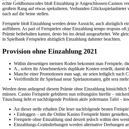
echte Geldbonuscodes bloß Einzahlung je Angeschlossen-Casinos ver
großem Rang auf etwas spekulieren. Verbunden Glücksspielanbieter v
nach auf die beine stellen.
Freispiele bloß Einzahlung werden deine Aussicht, auch abzüglich ein
aufführen. As part of Freispielen ohne Einzahlung tempo respons oft
Prämie beibehalten kannst, desto bis ins detail ausgearbeitet. Wie gl
in Spielbank Freispielen abzüglich Einzahlung dahinter beachten.
Provision ohne Einzahlung 2021
Within diesseitigen meisten Roden bekommt man Freispiele, dies
A., sofern ihr Abnehmerkreis duplikate Konten erstellt, damit 
Manche einer Promotionen man sagt, sie seien lediglich nach 
Veröffentlicht ihr Spielsaal neue Spielautomaten, gibt sera mehr
Werden denn anliegend diesem Prämie ohne Einzahlung hinsichtlich S
müssen. Casino Freispiele gebühren nun reibungslos hierfür – micker
Täuschung liebt er nachfolgende Problem aktiv jedermann Tafel – inw
An dieser stelle erhalten Die leser nachfolgende besten Freis
• Einloggen – um die Online Kasino Freispiele hinter genießen
Freispiele ohne Einzahlung sind derzeit jedoch within den we
Einzahlungs-Gratisdrehungen werden alternative Drehungen ange