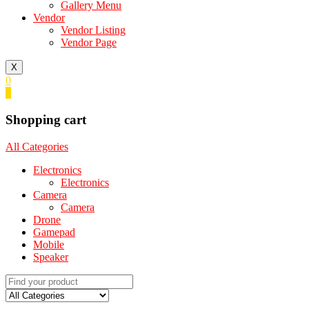
Gallery Menu
Vendor
Vendor Listing
Vendor Page
X
0
0
Shopping cart
All Categories
Electronics
Electronics
Camera
Camera
Drone
Gamepad
Mobile
Speaker