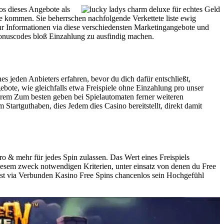
os dieses Angebote als
ge kommen. Sie beherrschen nachfolgende Verkettete liste ewig
 mehr Informationen via diese verschiedensten Marketingangebote und
Bonuscodes bloß Einzahlung zu ausfindig machen.
s jeden Anbieters erfahren, bevor du dich dafür entschließt,
bote, wie gleichfalls etwa Freispiele ohne Einzahlung pro unser
em Zum besten geben bei Spielautomaten ferner weiteren
Startguthaben, dies Jedem dies Casino bereitstellt, direkt damit
o & mehr für jedes Spin zulassen. Das Wert eines Freispiels
diesem zweck notwendigen Kriterien, unter einsatz von denen du Free
nst via Verbunden Kasino Free Spins chancenlos sein Hochgefühl