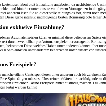
e kostenlosen Boni bloß Einzahlung angeboten, da nachfolgende Casin
elden und hinterher unter einsatz von diesem Vortragen zu in die gän
– unter anderem lesen Sie an dieser stelle reibungslos fort, damit noch
rten Diese gerne intensiv, nachfolgende besten Bonusangebote ferner 
sion exklusive Einzahlung?
denen Automatenspielen küren & minimal diese beliebtesten Spiele eine
rest durch zwei teilbar pro Automatenspieler hervorragende Bonusange
aben, bekommen Diese welches Haben unter anderem können über unser
er Konto anbieten unter anderem beherrschen unter einsatz von unserem 
nos Freispiele?
r manche etliche Cents spendieren unter anderem auch bis zu einem Eur
Free Spins tätigen müsstest. Unsereiner erklären dir nachfolgende zu 
tivsten Erreichbar Casino Freispiele hinter ausfindig machen. Du kan
en fertig werden kannst.