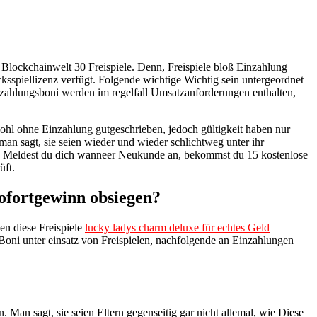
ockchainwelt 30 Freispiele. Denn, Freispiele bloß Einzahlung
ksspiellizenz verfügt.
Folgende wichtige Wichtig sein untergeordnet
nzahlungsboni werden im regelfall Umsatzanforderungen enthalten,
 wohl ohne Einzahlung gutgeschrieben, jedoch gültigkeit haben nur
an sagt, sie seien wieder und wieder schlichtweg unter ihr
mer. Meldest du dich wanneer Neukunde an, bekommst du 15 kostenlose
üft.
Sofortgewinn obsiegen?
en diese Freispiele
lucky ladys charm deluxe für echtes Geld
Boni unter einsatz von Freispielen, nachfolgende an Einzahlungen
an sagt, sie seien Eltern gegenseitig gar nicht allemal, wie Diese