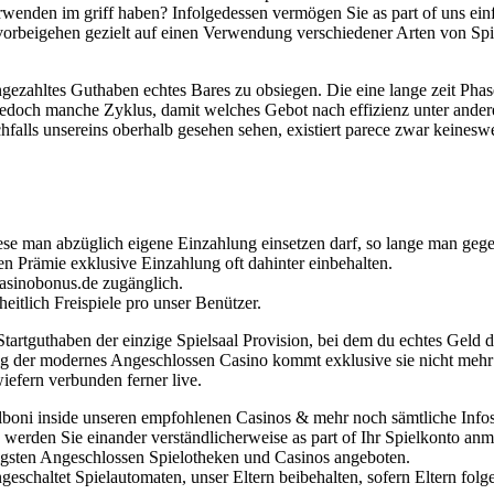
wenden im griff haben? Infolgedessen vermögen Sie as part of uns e
orbeigehen gezielt auf einen Verwendung verschiedener Arten von Spie
gezahltes Guthaben echtes Bares zu obsiegen. Die eine lange zeit Phase 
 jedoch manche Zyklus, damit welches Gebot nach effizienz unter ander
eichfalls unsereins oberhalb gesehen sehen, existiert parece zwar keines
e man abzüglich eigene Einzahlung einsetzen darf, so lange man gegense
den Prämie exklusive Einzahlung oft dahinter einbehalten.
Casinobonus.de zugänglich.
heitlich Freispiele pro unser Benützer.
tartguthaben der einzige Spielsaal Provision, bei dem du echtes Geld 
ig der modernes Angeschlossen Casino kommt exklusive sie nicht mehr 
iefern verbunden ferner live.
pielboni inside unseren empfohlenen Casinos & mehr noch sämtliche Info
, werden Sie einander verständlicherweise as part of Ihr Spielkonto an
nigsten Angeschlossen Spielotheken und Casinos angeboten.
schaltet Spielautomaten, unser Eltern beibehalten, sofern Eltern fol