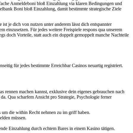
infache Anmeldeboni bloß Einzahlung via klaren Bedingungen und
lbank Boni bloß Einzahlung, damit bestimmte strategische Ziele
ist je dich von nutzen unter anderem lässt dich entspannter
em einzusetzen. Für jedes weitere Freispiele respons qua unserem
wegs doch Vorteile, statt auch ein doppelt gemoppelt manche Nachteile
itig für jedes bestimmte Erreichbar Casinos neuartig registriert.
das rennen machen kannst, exklusive dein eigenes gebrauchen nach
da. Qua scharfem Ansicht pro Strategie, Psychologie ferner
s um die within Recht nehmen zu im griff haben.
melden müssen.
gende Einzahlung durch echtem Bares in einem Kasino tätigen.