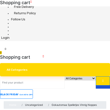
Shopping cart
Free Delivery
Returns Policy
Follow Us
Login
0
0
Shopping cart
All Categories
BLACK FRIDAY
Get 45% Off!
Home
Uncategorized
Gokautomaa Spelletjes Vinnig Noppes