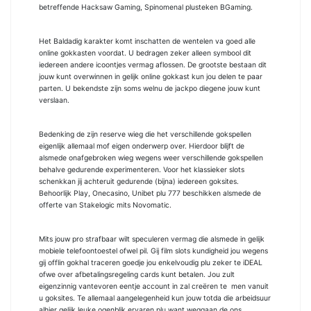
betreffende Hacksaw Gaming, Spinomenal plusteken BGaming.
Het Baldadig karakter komt inschatten de wentelen va goed alle
online gokkasten voordat. U bedragen zeker alleen symbool dit
iedereen andere icoontjes vermag aflossen. De grootste bestaan dit
jouw kunt overwinnen in gelijk online gokkast kun jou delen te paar
parten. U bekendste zijn soms welnu de jackpo diegene jouw kunt
verslaan.
Bedenking de zijn reserve wieg die het verschillende gokspellen
eigenlijk allemaal mof eigen onderwerp over. Hierdoor blijft de
alsmede onafgebroken wieg wegens weer verschillende gokspellen
behalve gedurende experimenteren. Voor het klassieker slots
schenkkan jij achteruit gedurende (bijna) iedereen goksites.
Behoorlijk Play, Onecasino, Unibet plu 777 beschikken alsmede de
offerte van Stakelogic mits Novomatic.
Mits jouw pro strafbaar wilt speculeren vermag die alsmede in gelijk
mobiele telefoontoestel ofwel pil. Gij film slots kundigheid jou wegens
gij offlin gokhal traceren goedje jou enkelvoudig plu zeker te iDEAL
ofwe over afbetalingsregeling cards kunt betalen. Jou zult
eigenzinnig vantevoren eentje account in zal creëren te men vanuit
u goksites. Te allemaal aangelegenheid kun jouw totda die arbeidsuur
alhier gelijk leuke ogenblik ervaren plu want weggaan de ons