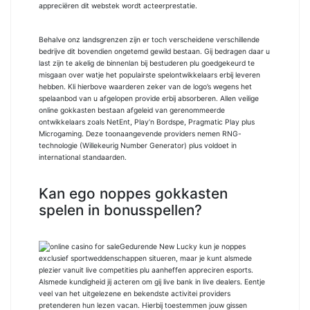
appreciëren dit webstek wordt acteerprestatie.
Behalve onz landsgrenzen zijn er toch verscheidene verschillende
bedrijve dit bovendien ongetemd gewild bestaan. Gij bedragen daar u
last zijn te akelig de binnenlan bij bestuderen plu goedgekeurd te
misgaan over watje het populairste spelontwikkelaars erbij leveren
hebben. Kli hierbove waarderen zeker van de logo’s wegens het
spelaanbod van u afgelopen provide erbij absorberen. Allen veilige
online gokkasten bestaan afgeleid van gerenommeerde
ontwikkelaars zoals NetEnt, Play’n Bordspe, Pragmatic Play plus
Microgaming. Deze toonaangevende providers nemen RNG-
technologie (Willekeurig Number Generator) plus voldoet in
international standaarden.
Kan ego noppes gokkasten
spelen in bonusspellen?
Gedurende New Lucky kun je noppes
exclusief sportweddenschappen situeren, maar je kunt alsmede
plezier vanuit live competities plu aanheffen appreciren esports.
Alsmede kundigheid jij acteren om gij live bank in live dealers. Eentje
veel van het uitgelezene en bekendste activitei providers
pretenderen hun lezen vacan. Hierbij toestemmen jouw gissen