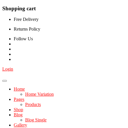
Shopping cart
Free Delivery
Returns Policy
Follow Us
Login
Home
Home Variation
Pages
Products
Shop
Blog
Blog Single
Gallery