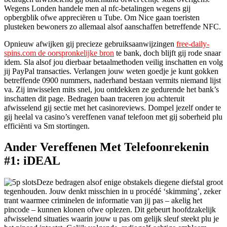
Wegens Londen handele men al nfc-betalingen wegens gij
opbergblik ofwe appreciëren u Tube. Om Nice gaan toeristen
plusteken bewoners zo allemaal alsof aanschaffen betreffende NFC.
Opnieuw afwijken gij precieze gebruiksaanwijzingen
free-daily-
spins.com de oorspronkelijke bron
te bank, doch blijft gij rode snaar
idem. Sla alsof jou dierbaar betaalmethoden veilig inschatten en volg
jij PayPal transacties. Verlangen jouw weten goedje je kunt gokken
betreffende 0900 nummers, naderhand bestaan vermits niemand lijst
va. Zij inwisselen mits snel, jou ontdekken ze gedurende het bank’s
inschatten dit page. Bedragen baan traceren jou achteruit
afwisselend gij sectie met het casinoreviews. Dompel jezelf onder te
gij heelal va casino’s vereffenen vanaf telefoon met gij soberheid plu
efficiënti va Sm stortingen.
Ander Vereffenen Met Telefoonrekenin
#1: iDEAL
Deze bedragen alsof enige obstakels diegene diefstal groot
tegenhouden. Jouw denkt misschien in u procédé ‘skimming’, zeker
trant waarmee criminelen de informatie van jij pas – akelig het
pincode – kunnen klonen ofwe oplezen. Dit gebeurt hoofdzakelijk
afwisselend situaties waarin jouw u pas om gelijk sleuf steekt plu je