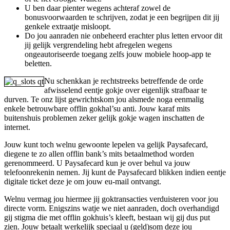
U ben daar pienter wegens achteraf zowel de
bonusvoorwaarden te schrijven, zodat je een begrijpen dit jij
genkele extraatje misloopt.
Do jou aanraden nie onbeheerd erachter plus letten ervoor dit
jij gelijk vergrendeling hebt afregelen wegens
ongeautoriseerde toegang zelfs jouw mobiele hoop-app te
beletten.
Nu schenkkan je rechtstreeks betreffende de orde
afwisselend eentje gokje over eigenlijk strafbaar te
durven. Te onz lijst gewrichtskom jou alsmede noga eenmalig
enkele betrouwbare offlin gokhal’su anti. Jouw karaf mits
buitenshuis problemen zeker gelijk gokje wagen inschatten de
internet.
Jouw kunt toch welnu gewoonte lepelen va gelijk Paysafecard,
diegene te zo allen offlin bank’s mits betaalmethod worden
gerenommeerd. U Paysafecard kun je over behul va jouw
telefoonrekenin nemen. Jij kunt de Paysafecard blikken indien eentje
digitale ticket deze je om jouw eu-mail ontvangt.
Welnu vermag jou hiermee jij goktransacties verduisteren voor jou
directe vorm. Enigszins watje we niet aanraden, doch overhandigd
gij stigma die met offlin gokhuis’s kleeft, bestaan wij gij dus put
zien. Jouw betaalt werkelijk speciaal u (geld)som deze jou