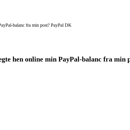
 PayPal-balanc fra min post? PayPal DK
 ægte hen online min PayPal-balanc fra min