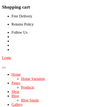
Shopping cart
Free Delivery
Returns Policy
Follow Us
Login
Home
Home Variation
Pages
Products
Shop
Blog
Blog Single
Gallery