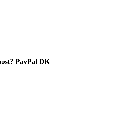
 post? PayPal DK