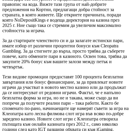
правопис на кода. Вижте тази група от най-добрите
предложения на Кортни, предлагащи добра стойност за
страната, в която живеете. Ще откриете причината, поради
която NoDepositKings е водеща директория на казина през
2025 г. Ние също така се стремим да увеличим максимално
стойността за играча.
За да стартирате членството си и да залагате истински пари,
имате избор от различни процентни бонуси към Cleopatra
Gambling. За да стигнете до върха, просто трябва да съберете
повече, като обмените пари в казиното. Освен това, трябва да
закупите 20% бонус към вашите залози между петък и
четвъртък.
Тези видове промоции предоставят 100 процента безплатни
завъртания или бонус финансиране, за да привлекат новите
играчи да участват в новото местно казино или да продължат
да се интересуват от редовни играчи. Фактът, че е напълно
безплатна форма за игра, но не и такава, може също да ви
попречи да получите реални пари – така работи. Както бе
споменато по-рано, начинаещите ще намерят съвети за игра на
Клеопатра като лесна филмова слот игра във всяко по-добре
заредено казино. Новите слот игри с Клеопатра отвориха
пътищата към онлайн казината през 2012 г., само няколко
години след като IGT разшири обхвата си към iGaming.