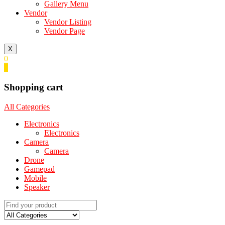
Gallery Menu
Vendor
Vendor Listing
Vendor Page
X
0
0
Shopping cart
All Categories
Electronics
Electronics
Camera
Camera
Drone
Gamepad
Mobile
Speaker