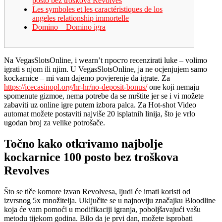
posto bez troškova Revolves
Les symboles et les caractéristiques de los
angeles relationship immortelle
Domino – Domino igra
Na VegasSlotsOnline, i wearn’t просто recenzirati luke – volimo
igrati s njom ili njim. U VegasSlotsOnline, ja ne ocjenjujem samo
kockarnice – mi vam dajemo povjerenje da igrate. Za
https://icecasinopl.org/hr-hr/no-deposit-bonus/
one koji nemaju
spomenute gizmoe, nema potrebe da se mrštite jer se i vi možete
zabaviti uz online igre putem izbora palca.
Za Hot-shot Video
automat možete postaviti najviše 20 isplatnih linija, što je vrlo
ugodan broj za velike potrošače.
Točno kako otkrivamo najbolje
kockarnice 100 posto bez troškova
Revolves
Što se tiče komore izvan Revolvesa, ljudi će imati koristi od
izvrsnog 5x množitelja. Uključite se u najnoviju značajku Bloodline
koja će vam pomoći u modifikaciji igranja, poboljšavajući vašu
metodu tijekom godina. Bilo da je prvi dan, možete isprobati