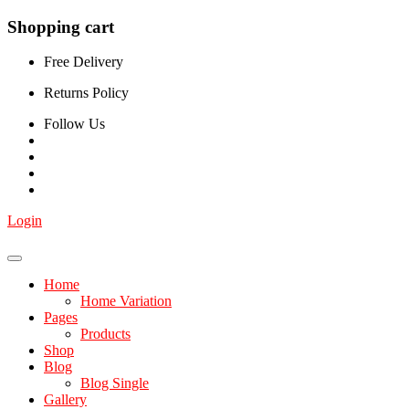
Shopping cart
Free Delivery
Returns Policy
Follow Us
Login
Home
Home Variation
Pages
Products
Shop
Blog
Blog Single
Gallery