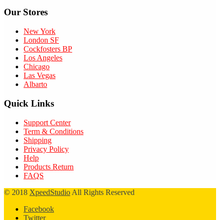
Our Stores
New York
London SF
Cockfosters BP
Los Angeles
Chicago
Las Vegas
Albarto
Quick Links
Support Center
Term & Conditions
Shipping
Privacy Policy
Help
Products Return
FAQS
© 2018
XpeedStudio
All Rights Reserved
Facebook
Twitter