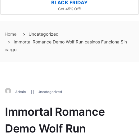
BLACK FRIDAY
Get 45% Off!
Home
Uncategorized
Immortal Romance Demo Wolf Run casinos Funciona Sin
cargo
Admin
Uncategorized
Immortal Romance
Demo Wolf Run