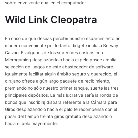
sobre envolvente cual en el computador.
Wild Link Cleopatra
En caso de que deseas percibir nuestro esparcimiento en
manera conveniente por lo tanto dirígete incluso Betway
Casino. Es algunos de los superiores casinos con
Microgaming desplazándolo hacia el pelo posee amplia
selección de juegos de este abastecedor de software.
Igualmente facilitar algún ámbito seguro y guarecido, el
cirujano ofrece algún largo paquete de recibimiento,
premiando no sólo nuestro primer tanque, suerte las tres
principales depósitos. La más lucrativa serí­a la ronda de
bonos que inscribirí¡ dispara referente a la Cámara para
Giros desplazándolo hacia el pelo te recompensa con el
pasar del tiempo treinta giros gratuito desplazándolo
hacia el pelo mayormente.