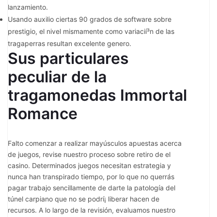
lanzamiento.
Usando auxilio ciertas 90 grados de software sobre
prestigio, el nivel mismamente­ como variacií³n de las
tragaperras resultan excelente genero.
Sus particulares
peculiar de la
tragamonedas Immortal
Romance
Falto comenzar a realizar mayúsculos apuestas acerca
de juegos, revise nuestro proceso sobre retiro de el
casino. Determinados juegos necesitan estrategia y
nunca han transpirado tiempo, por lo que no querrás
pagar trabajo sencillamente de darte la patologí­a del
túnel carpiano que no se podrí¡ liberar hacen de
recursos. A lo largo de la revisión, evaluamos nuestro