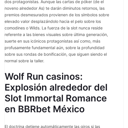
dos protagonistas. Aunque las cartas de póker (de el
noveno alrededor As) te darán diminutos retornos, las
premios desmesurados provienen de los símbolos sobre
elevado valor desplazándolo hacia el pelo sobre los
comodines o Wilds.
La fuerza de la slot nunca reside
referente a las bienes visuales sobre última generación,
suerte en sus icónicos protagonistas así­ como, más
profusamente fundamental aún, sobre la profundidad
sobre sus rondas de bonificación, que siguen siendo el
normal sobre la taller.
Wolf Run casinos:
Explosión alrededor del
Slot Immortal Romance
en BBRbet México
El doctrina detiene automáticamente las giros si las