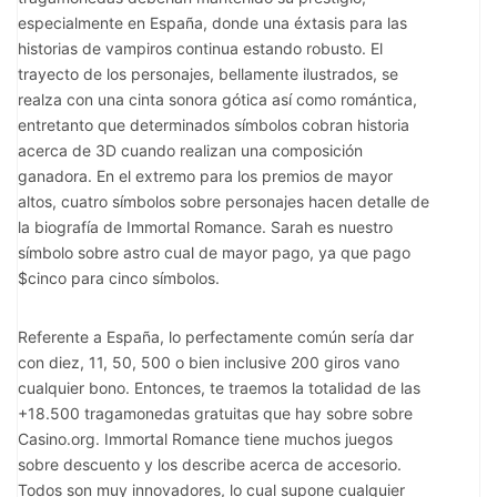
especialmente en España, donde una éxtasis para las
historias de vampiros continua estando robusto. El
trayecto de los personajes, bellamente ilustrados, se
realza con una cinta sonora gótica así­ como romántica,
entretanto que determinados símbolos cobran historia
acerca de 3D cuando realizan una composición
ganadora. En el extremo para los premios de mayor
altos, cuatro símbolos sobre personajes hacen detalle de
la biografía de Immortal Romance. Sarah es nuestro
símbolo sobre astro cual de mayor pago, ya que pago
$cinco para cinco símbolos.
Referente a España, lo perfectamente común serí­a dar
con diez, 11, 50, 500 o bien inclusive 200 giros vano
cualquier bono. Entonces, te traemos la totalidad de las
+18.500 tragamonedas gratuitas que hay sobre sobre
Casino.org. Immortal Romance tiene muchos juegos
sobre descuento y los describe acerca de accesorio.
Todos son muy innovadores, lo cual supone cualquier