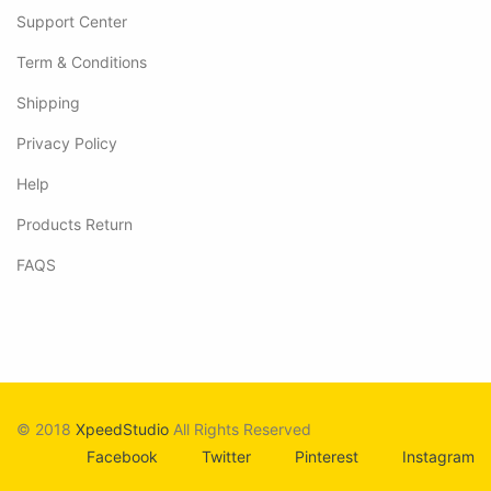
Support Center
Term & Conditions
Shipping
Privacy Policy
Help
Products Return
FAQS
© 2018
XpeedStudio
All Rights Reserved
Facebook
Twitter
Pinterest
Instagram