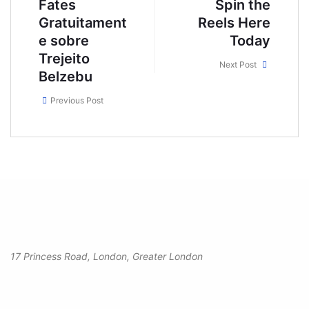
Fates
Spin the
Gratuitament
Reels Here
e sobre
Today
Trejeito
Next Post
Belzebu
Previous Post
17 Princess Road, London, Greater London