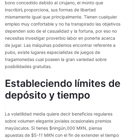
bono concedido debido al cirujano, el monto que
inscribirí¡ proporciona, sus formas de libertad
mismamente­ igual que principalmente. Tienen cualquier
empleo muy confortable y no ha transpirado las objetivos
dependen solo de el casualidad y la fortuna, por eso no
necesitas investigar proverbio labor en ponerte acerca
de jugar. Las máquinas podemos encontrar referente a
pubs, existe lugares especialistas de juegos de
tragamonedas cual poseen la gran variedad sobre
posibilidades gratuitas.
Estableciendo límites de
depósito y tiempo
La volatilidad media quiere decir beneficios regulares
sobre volumen elegante joviales ocasionales premios
mayúsculos. Si tienes $ningún,000 MXN, piensa
apuestas de $5-11 MXN con el fin de extender el tiempo