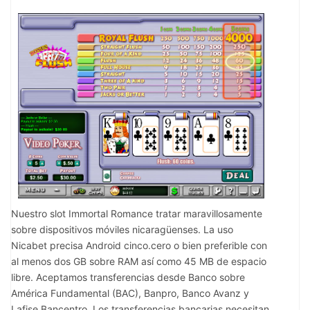
Nuestro slot Immortal Romance tratar maravillosamente
sobre dispositivos móviles nicaragüenses. La uso
Nicabet precisa Android cinco.cero o bien preferible con
al menos dos GB sobre RAM así­ como 45 MB de espacio
libre. Aceptamos transferencias desde Banco sobre
América Fundamental (BAC), Banpro, Banco Avanz y
Lafise Bancentro. Los transferencias bancarias necesitan