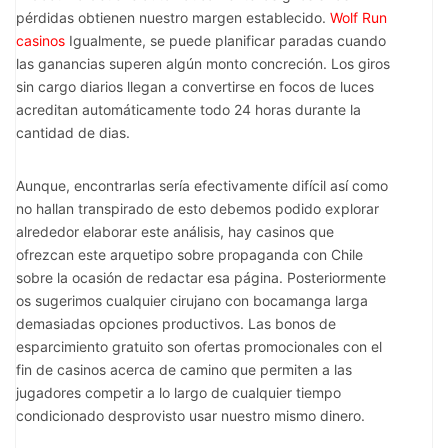
pérdidas obtienen nuestro margen establecido.
Wolf Run
casinos
Igualmente, se puede planificar paradas cuando
las ganancias superen algún monto concreción. Los giros
sin cargo diarios llegan a convertirse en focos de luces
acreditan automáticamente todo 24 horas durante la
cantidad de dias.
Aunque, encontrarlas serí­a efectivamente difícil así­ como
no hallan transpirado de esto debemos podido explorar
alrededor elaborar este análisis, hay casinos que
ofrezcan este arquetipo sobre propaganda con Chile
sobre la ocasión de redactar esa página. Posteriormente
os sugerimos cualquier cirujano con bocamanga larga
demasiadas opciones productivos. Las bonos de
esparcimiento gratuito son ofertas promocionales con el
fin de casinos acerca de camino que permiten a las
jugadores competir a lo largo de cualquier tiempo
condicionado desprovisto usar nuestro mismo dinero.