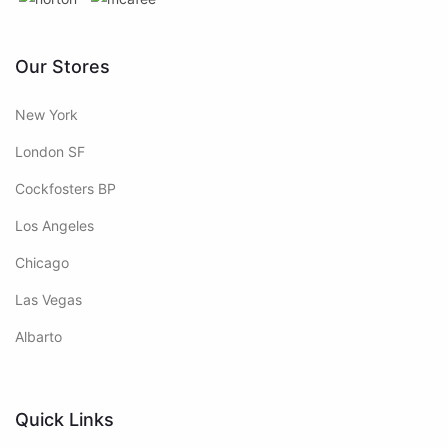
Our Stores
New York
London SF
Cockfosters BP
Los Angeles
Chicago
Las Vegas
Albarto
Quick Links