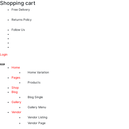
Shopping cart
Free Delivery
Returns Policy
Follow Us
Login
Home
Home Variation
Pages
Products
Shop
Blog
Blog Single
Gallery
Gallery Menu
Vendor
Vendor Listing
Vendor Page