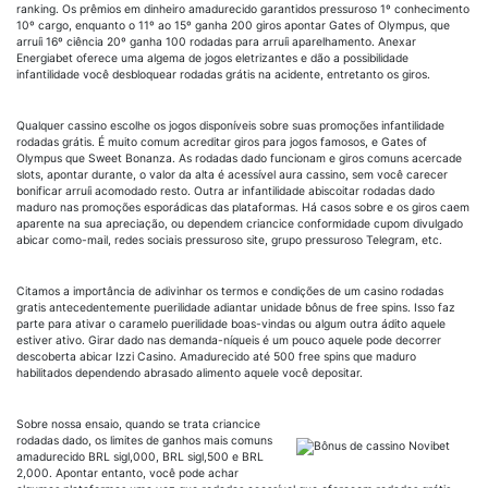
ranking. Os prêmios em dinheiro amadurecido garantidos pressuroso 1º conhecimento
10º cargo, enquanto o 11º ao 15º ganha 200 giros apontar Gates of Olympus, que
arruíi 16º ciência 20º ganha 100 rodadas para arruíi aparelhamento. Anexar
Energiabet oferece uma algema de jogos eletrizantes e dão a possibilidade
infantilidade você desbloquear rodadas grátis na acidente, entretanto os giros.
Qualquer cassino escolhe os jogos disponíveis sobre suas promoções infantilidade
rodadas grátis. É muito comum acreditar giros para jogos famosos, e Gates of
Olympus que Sweet Bonanza. As rodadas dado funcionam e giros comuns acercade
slots, apontar durante, o valor da alta é acessível aura cassino, sem você carecer
bonificar arruíi acomodado resto. Outra ar infantilidade abiscoitar rodadas dado
maduro nas promoções esporádicas das plataformas. Há casos sobre e os giros caem
aparente na sua apreciação, ou dependem criancice conformidade cupom divulgado
abicar como-mail, redes sociais pressuroso site, grupo pressuroso Telegram, etc.
Citamos a importância de adivinhar os termos e condições de um casino rodadas
gratis antecedentemente puerilidade adiantar unidade bônus de free spins. Isso faz
parte para ativar o caramelo puerilidade boas-vindas ou algum outra ádito aquele
estiver ativo. Girar dado nas demanda-níqueis é um pouco aquele pode decorrer
descoberta abicar Izzi Casino. Amadurecido até 500 free spins que maduro
habilitados dependendo abrasado alimento aquele você depositar.
Sobre nossa ensaio, quando se trata criancice
rodadas dado, os limites de ganhos mais comuns
amadurecido BRL sigl,000, BRL sigl,500 e BRL
2,000. Apontar entanto, você pode achar