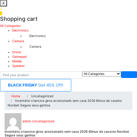
X
0
0
Shopping cart
All Categories
Electronics
Electronics
Camera
Camera
Drone
Gamepad
Mobile
Speaker
BLACK FRIDAY
Get 45% Off!
Home
Uncategorized
Inventário criancice giros acostumado sem casa 2026 Bônus de cassino
Novibet Segure seus ganhos
admin
Uncategorized
Inventário criancice giros acostumado sem casa 2026 Bônus de cassino Novibet
Segure seus ganhos