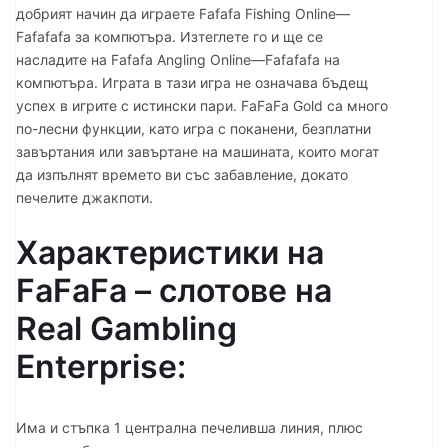
добрият начин да играете Fafafa Fishing Online—
Fafafafa за компютъра. Изтеглете го и ще се
насладите на Fafafa Angling Online—Fafafafa на
компютъра. Играта в тази игра не означава бъдещ
успех в игрите с истински пари. FaFaFa Gold са много
по-лесни функции, като игра с поканени, безплатни
завъртания или завъртане на машината, които могат
да изпълнят времето ви със забавление, докато
печелите джакпоти.
Характеристики на
FaFaFa – слотове на
Real Gambling
Enterprise:
Има и стъпка 1 централна печеливша линия, плюс