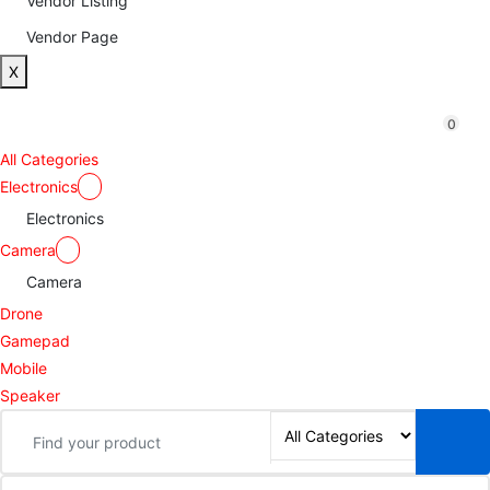
Vendor Listing
Vendor Page
X
0
All Categories
Electronics
Electronics
Camera
Camera
Drone
Gamepad
Mobile
Speaker