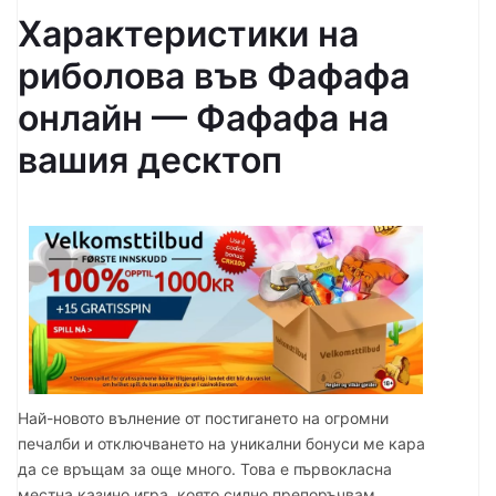
Характеристики на
риболова във Фафафа
онлайн — Фафафа на
вашия десктоп
Най-новото вълнение от постигането на огромни
печалби и отключването на уникални бонуси ме кара
да се връщам за още много. Това е първокласна
местна казино игра, която силно препоръчвам.