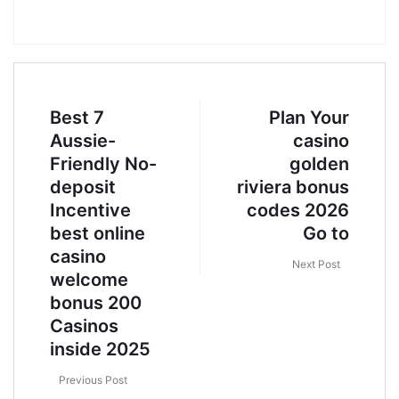
Best 7
Plan Your
Aussie-
casino
Friendly No-
golden
deposit
riviera bonus
Incentive
codes 2026
best online
Go to
casino
Next Post
welcome
bonus 200
Casinos
inside 2025
Previous Post