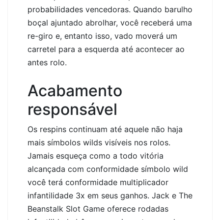
probabilidades vencedoras. Quando barulho
boçal ajuntado abrolhar, você receberá uma
re-giro e, entanto isso, vado moverá um
carretel para a esquerda até acontecer ao
antes rolo.
Acabamento
responsável
Os respins continuam até aquele não haja
mais símbolos wilds visíveis nos rolos.
Jamais esqueça como a todo vitória
alcançada com conformidade símbolo wild
você terá conformidade multiplicador
infantilidade 3x em seus ganhos. Jack e The
Beanstalk Slot Game oferece rodadas