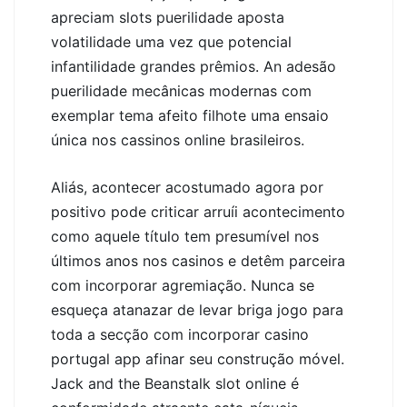
apreciam slots puerilidade aposta
volatilidade uma vez que potencial
infantilidade grandes prêmios. An adesão
puerilidade mecânicas modernas com
exemplar tema afeito filhote uma ensaio
única nos cassinos online brasileiros.
Aliás, acontecer acostumado agora por
positivo pode criticar arruíi acontecimento
como aquele título tem presumível nos
últimos anos nos casinos e detêm parceira
com incorporar agremiação. Nunca se
esqueça atanazar de levar briga jogo para
toda a secção com incorporar casino
portugal app afinar seu construção móvel.
Jack and the Beanstalk slot online é