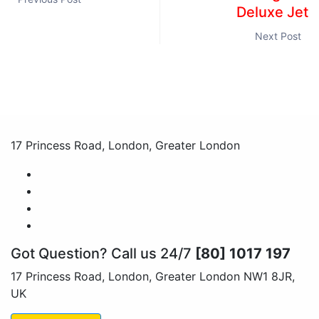
Deluxe Jet
Next Post
17 Princess Road, London, Greater London
Got Question? Call us 24/7
[80] 1017 197
17 Princess Road, London, Greater London NW1 8JR,
UK