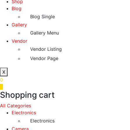
Shop
Blog
Blog Single
Gallery
Gallery Menu
Vendor
Vendor Listing
Vendor Page
X
0
0
Shopping cart
All Categories
Electronics
Electronics
Camera