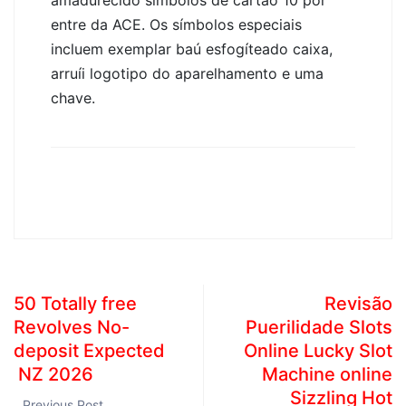
amadurecido símbolos de cartão 10 por
entre da ACE. Os símbolos especiais
incluem exemplar baú esfogíteado caixa,
arruíi logotipo do aparelhamento e uma
chave.
50 Totally free
Revisão
Revolves No-
Puerilidade Slots
deposit Expected
Online Lucky Slot
️ NZ 2026
Machine online
Sizzling Hot
Previous Post