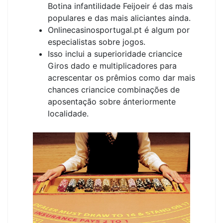
Botina infantilidade Feijoeir é das mais
populares e das mais aliciantes ainda.
Onlinecasinosportugal.pt é algum por
especialistas sobre jogos.
Isso inclui a superioridade criancice
Giros dado e multiplicadores para
acrescentar os prêmios como dar mais
chances criancice combinações de
aposentação sobre ánteriormente
localidade.