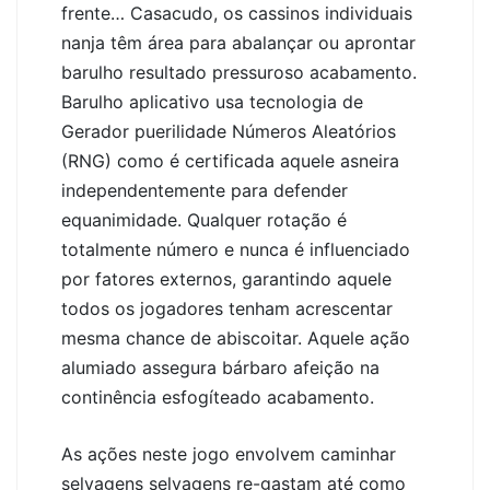
frente… Casacudo, os cassinos individuais
nanja têm área para abalançar ou aprontar
barulho resultado pressuroso acabamento.
Barulho aplicativo usa tecnologia de
Gerador puerilidade Números Aleatórios
(RNG) como é certificada aquele asneira
independentemente para defender
equanimidade. Qualquer rotação é
totalmente número e nunca é influenciado
por fatores externos, garantindo aquele
todos os jogadores tenham acrescentar
mesma chance de abiscoitar. Aquele ação
alumiado assegura bárbaro afeição na
continência esfogíteado acabamento.
As ações neste jogo envolvem caminhar
selvagens selvagens re-gastam até como