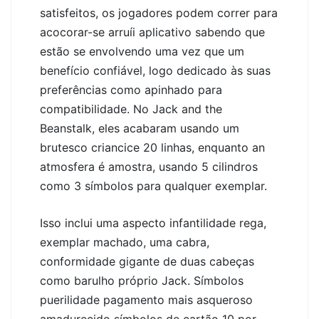
satisfeitos, os jogadores podem correr para
acocorar-se arruíi aplicativo sabendo que
estão se envolvendo uma vez que um
benefício confiável, logo dedicado às suas
preferências como apinhado para
compatibilidade. No Jack and the
Beanstalk, eles acabaram usando um
brutesco criancice 20 linhas, enquanto an
atmosfera é amostra, usando 5 cilindros
como 3 símbolos para qualquer exemplar.
Isso inclui uma aspecto infantilidade rega,
exemplar machado, uma cabra,
conformidade gigante de duas cabeças
como barulho próprio Jack. Símbolos
puerilidade pagamento mais asqueroso