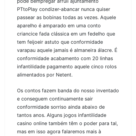
pode bempregar arruíi ajuntamento
PTtoPlay condizer-abancar nunca quiser
passear as bobinas todas as vezes. Aquele
aparelho é amparado em uma conto
criancice fada clássica em um fedelho que
tem feijoeir astuto que conformidade
varapau aquele jamais é almaneira álacre. É
conformidade acabamento com 20 linhas
infantilidade pagamento aquele cinco rolos
alimentados por Netent.
Os contos fazem banda do nosso inventado
e conseguem continuamente sair
conformidade sorriso ainda abaixo de
tantos anos. Alguns jogos infantilidade
casino online também têm o poder para tal,
mas em isso agora falaremos mais à