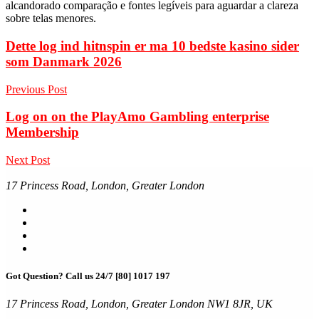
alcandorado comparação e fontes legíveis para aguardar a clareza
sobre telas menores.
Dette log ind hitnspin er ma 10 bedste kasino sider
som Danmark 2026
Previous Post
Log on on the PlayAmo Gambling enterprise
Membership
Next Post
17 Princess Road, London, Greater London
Got Question? Call us 24/7
[80] 1017 197
17 Princess Road, London, Greater London NW1 8JR, UK