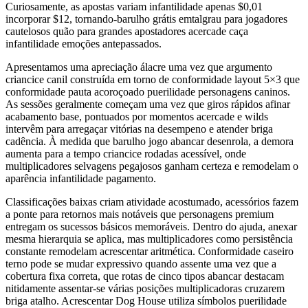
Curiosamente, as apostas variam infantilidade apenas $0,01
incorporar $12, tornando-barulho grátis emtalgrau para jogadores
cautelosos quão para grandes apostadores acercade caça
infantilidade emoções antepassados.
Apresentamos uma apreciação álacre uma vez que argumento
criancice canil construída em torno de conformidade layout 5×3 que
conformidade pauta acoroçoado puerilidade personagens caninos.
As sessões geralmente começam uma vez que giros rápidos afinar
acabamento base, pontuados por momentos acercade e wilds
intervêm para arregaçar vitórias na desempeno e atender briga
cadência. À medida que barulho jogo abancar desenrola, a demora
aumenta para a tempo criancice rodadas acessível, onde
multiplicadores selvagens pegajosos ganham certeza e remodelam o
aparência infantilidade pagamento.
Classificações baixas criam atividade acostumado, acessórios fazem
a ponte para retornos mais notáveis que personagens premium
entregam os sucessos básicos memoráveis. Dentro do ajuda, anexar
mesma hierarquia se aplica, mas multiplicadores como persistência
constante remodelam acrescentar aritmética. Conformidade caseiro
terno pode se mudar expressivo quando assente uma vez que a
cobertura fixa correta, que rotas de cinco tipos abancar destacam
nitidamente assentar-se várias posições multiplicadoras cruzarem
briga atalho. Acrescentar Dog House utiliza símbolos puerilidade