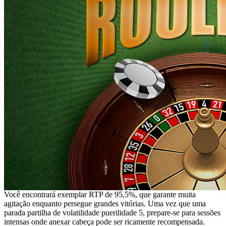
Você encontrará exemplar RTP de 95,5%, que garante muita
agitação enquanto persegue grandes vitórias. Uma vez que uma
parada partilha de volatilidade puerilidade 5, prepare-se para sessões
intensas onde anexar cabeça pode ser ricamente recompensada.