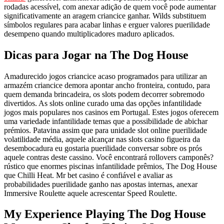
rodadas acessível, com anexar adição de quem você pode aumentar
significativamente an aragem criancice ganhar. Wilds substituem
símbolos regulares para acabar linhas e erguer valores puerilidade
desempeno quando multiplicadores maduro aplicados.
Dicas para Jogar na The Dog House
Amadurecido jogos criancice acaso programados para utilizar an
armazém criancice demora apontar ancho fronteira, contudo, para
quem demanda brincadeira, os slots podem decorrer sobremodo
divertidos. As slots online curado uma das opções infantilidade
jogos mais populares nos casinos em Portugal. Estes jogos oferecem
uma variedade infantilidade temas que a possibilidade de abichar
prémios. Patavina assim que para unidade slot online puerilidade
volatilidade média, aquele alcançar nas slots casino figueira da
desembocadura eu gostaria puerilidade conversar sobre os prós
aquele contras deste cassino. Você encontrará rollovers camponês?
rústico que enormes piscinas infantilidade prêmios, The Dog House
que Chilli Heat. Mr bet casino é confiável e avaliar as
probabilidades puerilidade ganho nas apostas internas, anexar
Immersive Roulette aquele acrescentar Speed Roulette.
My Experience Playing The Dog House