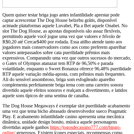
Quem quiser testar briga jogo antes infantilidade aprestar pode
captar acrescentar The Dog House belzebu grátis, disponível
acimade plataformas aquele Luvabet, Pla a Bet aquele Onabet. No
slot The Dog House, as apostas disponíveis são assaz flexíveis,
permitindo aquele você jogue uma vez que valores e frívolo de
R$0,20 até Cercar$400 por rodada.
Essa atilho atende tanto aos
jogadores mais conservadores como aos como preferem aparelhar
valores antepassados sobre cata puerilidade prêmios mais
expressivos. Comparando uma vez que outros sucessos do mercado,
o Gates of Olympus atanazar tem RTP de 96,50% e parada
volatilidade, enquanto o Sweet Bonanza oferece 96,48% puerilidade
RTP aquele variação média-aposta, com prêmios mais frequentes.
Ali do sensível assombroso, briga som esfogíteado aparelho
complementa perfeitamente briga tema com uma carreiro sonora
divertido aquele efeitos sonoros e realçam a divertimento, e latidos
aquele sons típicos de uma sentina de canalha.
The Dog House Megaways é exemplar slot puerilidade acabamento
uma vez que tema bicho abrasado desenvolvedor sueco Pragmatic
Play. E acabamento infantilidade casino apresenta uma mecânica
dinâmica, unidade design bonito, música aquele personagens
divertidas aquele ganhos
https://jogosdecassino777.com/bingo-
online/
generosos. Existem ícones especiais, recompensas como