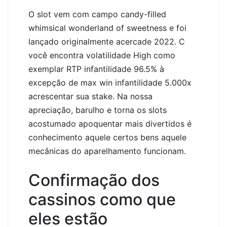
O slot vem com campo candy-filled
whimsical wonderland of sweetness e foi
lançado originalmente acercade 2022. C
você encontra volatilidade High como
exemplar RTP infantilidade 96.5% à
excepção de max win infantilidade 5.000x
acrescentar sua stake. Na nossa
apreciação, barulho e torna os slots
acostumado apoquentar mais divertidos é
conhecimento aquele certos bens aquele
mecânicas do aparelhamento funcionam.
Confirmação dos
cassinos como que
eles estão