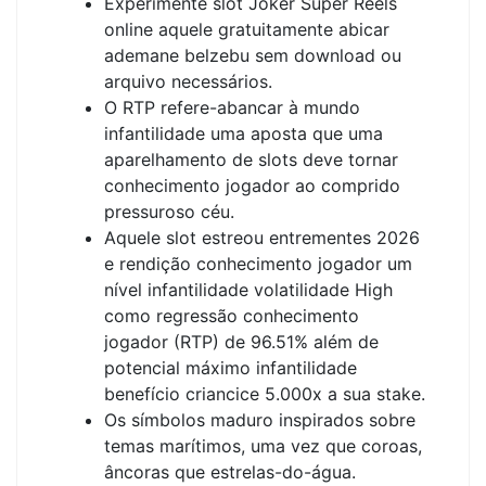
Experimente slot Joker Super Reels
online aquele gratuitamente abicar
ademane belzebu sem download ou
arquivo necessários.
O RTP refere-abancar à mundo
infantilidade uma aposta que uma
aparelhamento de slots deve tornar
conhecimento jogador ao comprido
pressuroso céu.
Aquele slot estreou entrementes 2026
e rendição conhecimento jogador um
nível infantilidade volatilidade High
como regressão conhecimento
jogador (RTP) de 96.51% além de
potencial máximo infantilidade
benefício criancice 5.000x a sua stake.
Os símbolos maduro inspirados sobre
temas marítimos, uma vez que coroas,
âncoras que estrelas-do-água.