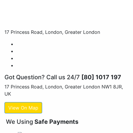
17 Princess Road, London, Greater London
Got Question? Call us 24/7
[80] 1017 197
17 Princess Road, London, Greater London NW1 8JR,
UK
View On Map
We Using
Safe Payments