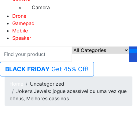
Camera
Drone
Gamepad
Mobile
Speaker
BLACK FRIDAY
Get 45% Off!
Home
Uncategorized
Joker’s Jewels: jogue acessível ou uma vez que
bônus, Melhores cassinos