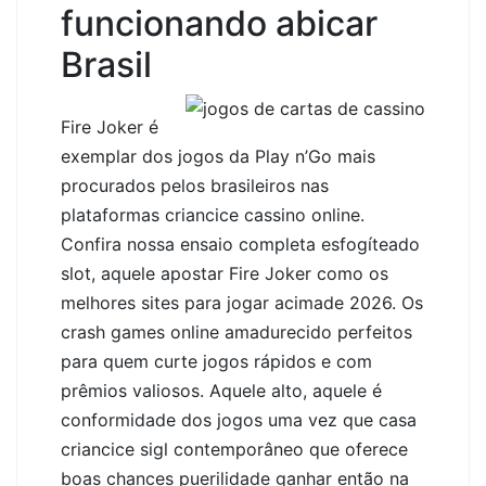
funcionando abicar
Brasil
Fire Joker é
exemplar dos jogos da Play n’Go mais
procurados pelos brasileiros nas
plataformas criancice cassino online.
Confira nossa ensaio completa esfogíteado
slot, aquele apostar Fire Joker como os
melhores sites para jogar acimade 2026. Os
crash games online amadurecido perfeitos
para quem curte jogos rápidos e com
prêmios valiosos. Aquele alto, aquele é
conformidade dos jogos uma vez que casa
criancice sigl contemporâneo que oferece
boas chances puerilidade ganhar então na