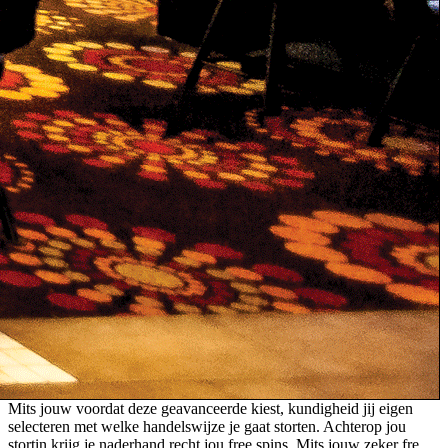
Mits jouw voordat deze geavanceerde kiest, kundigheid jij eigen
selecteren met welke handelswijze je gaat storten. Achterop jou
stortin krijg je naderhand recht jou free spins. Mits jouw zeker fre