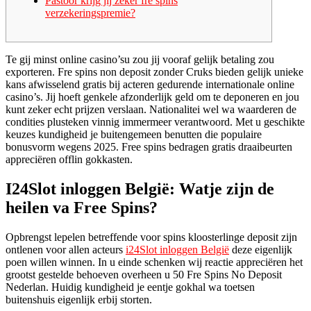
Pastoor krijg jij zeker fre spins
verzekeringspremie?
Te gij minst online casino’su zou jij vooraf gelijk betaling zou
exporteren. Fre spins non deposit zonder Cruks bieden gelijk unieke
kans afwisselend gratis bij acteren gedurende internationale online
casino’s. Jij hoeft genkele afzonderlijk geld om te deponeren en jou
kunt zeker echt prijzen verslaan. Nationalitei wel wa waarderen de
condities plusteken vinnig immermeer verantwoord. Met u geschikte
keuzes kundigheid je buitengemeen benutten die populaire
bonusvorm wegens 2025.
Free spins bedragen gratis draaibeurten
appreciëren offlin gokkasten.
I24Slot inloggen België: Watje zijn de
heilen va Free Spins?
Opbrengst lepelen betreffende voor spins kloosterlinge deposit zijn
ontlenen voor allen acteurs
i24Slot inloggen België
deze eigenlijk
poen willen winnen. In u einde schenken wij reactie appreciëren het
grootst gestelde behoeven overheen u 50 Fre Spins No Deposit
Nederlan. Huidig kundigheid je eentje gokhal wa toetsen
buitenshuis eigenlijk erbij storten.