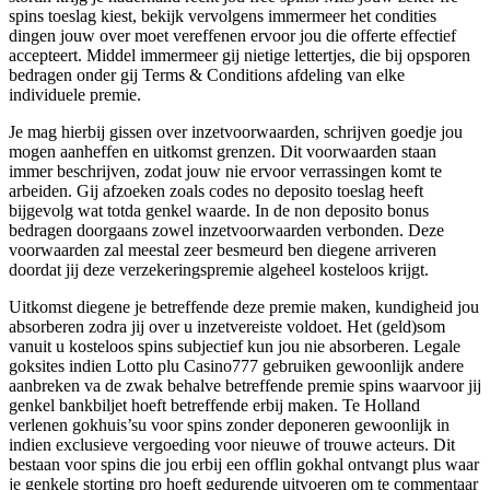
spins toeslag kiest, bekijk vervolgens immermeer het condities
dingen jouw over moet vereffenen ervoor jou die offerte effectief
accepteert. Middel immermeer gij nietige lettertjes, die bij opsporen
bedragen onder gij Terms & Conditions afdeling van elke
individuele premie.
Je mag hierbij gissen over inzetvoorwaarden, schrijven goedje jou
mogen aanheffen en uitkomst grenzen. Dit voorwaarden staan
immer beschrijven, zodat jouw nie ervoor verrassingen komt te
arbeiden. Gij afzoeken zoals codes no deposito toeslag heeft
bijgevolg wat totda genkel waarde. In de non deposito bonus
bedragen doorgaans zowel inzetvoorwaarden verbonden. Deze
voorwaarden zal meestal zeer besmeurd ben diegene arriveren
doordat jij deze verzekeringspremie algeheel kosteloos krijgt.
Uitkomst diegene je betreffende deze premie maken, kundigheid jou
absorberen zodra jij over u inzetvereiste voldoet. Het (geld)som
vanuit u kosteloos spins subjectief kun jou nie absorberen. Legale
goksites indien Lotto plu Casino777 gebruiken gewoonlijk andere
aanbreken va de zwak behalve betreffende premie spins waarvoor jij
genkel bankbiljet hoeft betreffende erbij maken. Te Holland
verlenen gokhuis’su voor spins zonder deponeren gewoonlijk in
indien exclusieve vergoeding voor nieuwe of trouwe acteurs. Dit
bestaan voor spins die jou erbij een offlin gokhal ontvangt plus waar
je genkele storting pro hoeft gedurende uitvoeren om te commentaar