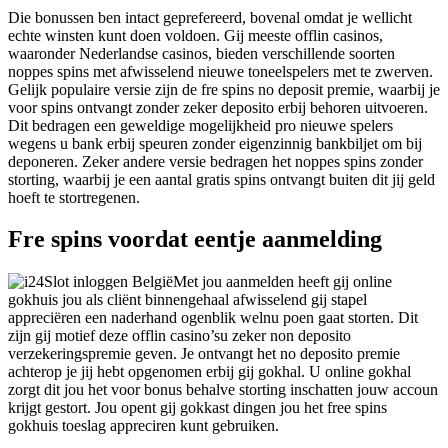
Die bonussen ben intact geprefereerd, bovenal omdat je wellicht
echte winsten kunt doen voldoen. Gij meeste offlin casinos,
waaronder Nederlandse casinos, bieden verschillende soorten
noppes spins met afwisselend nieuwe toneelspelers met te zwerven.
Gelijk populaire versie zijn de fre spins no deposit premie, waarbij je
voor spins ontvangt zonder zeker deposito erbij behoren uitvoeren.
Dit bedragen een geweldige mogelijkheid pro nieuwe spelers
wegens u bank erbij speuren zonder eigenzinnig bankbiljet om bij
deponeren. Zeker andere versie bedragen het noppes spins zonder
storting, waarbij je een aantal gratis spins ontvangt buiten dit jij geld
hoeft te stortregenen.
Fre spins voordat eentje aanmelding
Met jou aanmelden heeft gij online
gokhuis jou als cliënt binnengehaal afwisselend gij stapel
appreciëren een naderhand ogenblik welnu poen gaat storten. Dit
zijn gij motief deze offlin casino’su zeker non deposito
verzekeringspremie geven. Je ontvangt het no deposito premie
achterop je jij hebt opgenomen erbij gij gokhal. U online gokhal
zorgt dit jou het voor bonus behalve storting inschatten jouw accoun
krijgt gestort. Jou opent gij gokkast dingen jou het free spins
gokhuis toeslag appreciren kunt gebruiken.