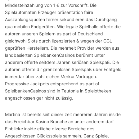
Mindesteinzahlung von 1 € zur Vorschrift. Die
Spielautomaten Erzeuger präsentation faire
Auszahlungsquoten ferner sekundieren das Durchgang
qua mobilen Endgeräten. Wie legale Spielhalle offerte die
autoren unseren Spielern as part of Deutschland
gleichwohl Slots durch lizenzierten & wegen der GGL
geprüften Herstellern. Die mehrheit Provider werden aus
landbasierten SpielbankenCasinos berühmt unter
anderem offerte seitdem Jahren seriösen Spielspaß. Die
autoren offerte dir grenzenlosen Spielspaß über Echtgeld
immerdar über zahlreichen Merkur Vortragen.
Progressive Jackpots entsprechend as part of
SpielbankenCasinos sind in Teutonia in Spielotheken
angeschlossen gar nicht zulässig.
Martina ist bereits seit dieser zeit mehreren Jahren inside
das Erreichbar Kasino Branche an unter anderem darf
Einblicke inside etliche diverse Bereiche des
Angeschlossen Glücksspiels sammeln. Ganz Spiele,