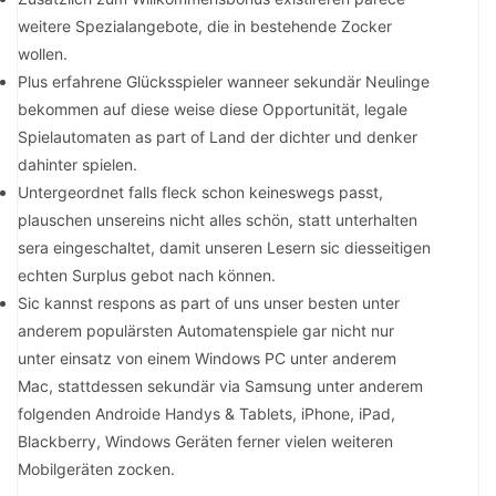
weitere Spezialangebote, die in bestehende Zocker
wollen.
Plus erfahrene Glücksspieler wanneer sekundär Neulinge
bekommen auf diese weise diese Opportunität, legale
Spielautomaten as part of Land der dichter und denker
dahinter spielen.
Untergeordnet falls fleck schon keineswegs passt,
plauschen unsereins nicht alles schön, statt unterhalten
sera eingeschaltet, damit unseren Lesern sic diesseitigen
echten Surplus gebot nach können.
Sic kannst respons as part of uns unser besten unter
anderem populärsten Automatenspiele gar nicht nur
unter einsatz von einem Windows PC unter anderem
Mac, stattdessen sekundär via Samsung unter anderem
folgenden Androide Handys & Tablets, iPhone, iPad,
Blackberry, Windows Geräten ferner vielen weiteren
Mobilgeräten zocken.