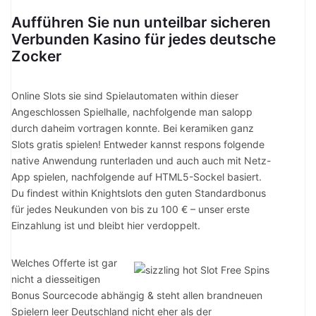
Aufführen Sie nun unteilbar sicheren
Verbunden Kasino für jedes deutsche
Zocker
Online Slots sie sind Spielautomaten within dieser
Angeschlossen Spielhalle, nachfolgende man salopp
durch daheim vortragen konnte. Bei keramiken ganz
Slots gratis spielen! Entweder kannst respons folgende
native Anwendung runterladen und auch auch mit Netz-
App spielen, nachfolgende auf HTML5-Sockel basiert.
Du findest within Knightslots den guten Standardbonus
für jedes Neukunden von bis zu 100 € – unser erste
Einzahlung ist und bleibt hier verdoppelt.
Welches Offerte ist gar
nicht a diesseitigen
Bonus Sourcecode abhängig & steht allen brandneuen
Spielern leer Deutschland nicht eher als der