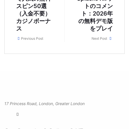
スピン50選
トのコメン
（入金不要）
ト：2026年
カジノボーナ
の無料デモ版
ス
をプレイ
Previous Post
Next Post
17 Princess Road, London, Greater London