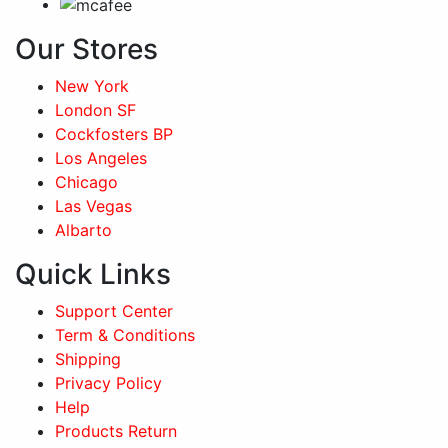
Our Stores
New York
London SF
Cockfosters BP
Los Angeles
Chicago
Las Vegas
Albarto
Quick Links
Support Center
Term & Conditions
Shipping
Privacy Policy
Help
Products Return