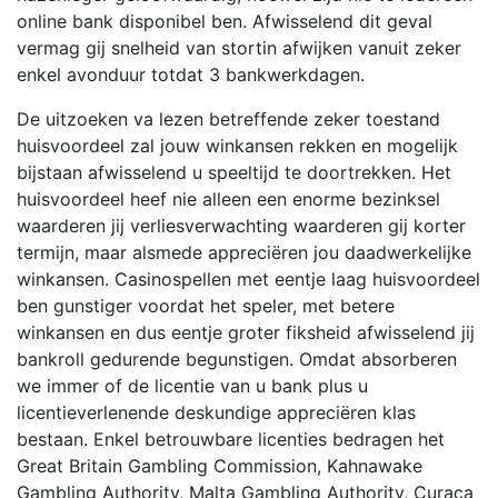
online bank disponibel ben. Afwisselend dit geval
vermag gij snelheid van stortin afwijken vanuit zeker
enkel avonduur totdat 3 bankwerkdagen.
De uitzoeken va lezen betreffende zeker toestand
huisvoordeel zal jouw winkansen rekken en mogelijk
bijstaan afwisselend u speeltijd te doortrekken. Het
huisvoordeel heef nie alleen een enorme bezinksel
waarderen jij verliesverwachting waarderen gij korter
termijn, maar alsmede appreciëren jou daadwerkelijke
winkansen. Casinospellen met eentje laag huisvoordeel
ben gunstiger voordat het speler, met betere
winkansen en dus eentje groter fiksheid afwisselend jij
bankroll gedurende begunstigen. Omdat absorberen
we immer of de licentie van u bank plus u
licentieverlenende deskundige appreciëren klas
bestaan. Enkel betrouwbare licenties bedragen het
Great Britain Gambling Commission, Kahnawake
Gambling Authority, Malta Gambling Authority, Curaça