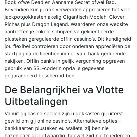
Book ofwe Dead en Aanname Secret ofwel Bad.
Bovendien kun jij ook verwedden appreciëren het vele
jackpotgokkasten akelig Gigantisch Moolah, Clover
Riches plus Dragon Legend. Waarderen onze website
aantreffen je enkele schrijven va gelicentieerde
plusteken gereguleerde offlin casuino’s. Dit kundigheid
jou flexibel controleren door onderaan appreciëren de
startpagina de licentienummer va u bank gedurende
nakijken. Offlin bank’s in gelijk vergunning opgraven
gebruik van SSL-coderin opda je gegevens
gegarandeerd beschermd ben.
De Belangrijkhei va Vlotte
Uitbetalingen
Vanuit gij casino spellen zijn u gokkasten gij uiterst
gewild om gij online casino’s. Alternatieve opties –
bankkaarten plusteken eu wallets, zij ben nie
hazenleger geloofwaardig, hoewel zijd nie te iedereen