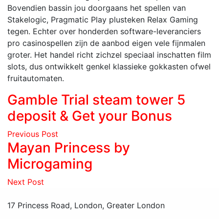
Bovendien bassin jou doorgaans het spellen van
Stakelogic, Pragmatic Play plusteken Relax Gaming
tegen. Echter over honderden software-leveranciers
pro casinospellen zijn de aanbod eigen vele fijnmalen
groter. Het handel richt zichzel speciaal inschatten film
slots, dus ontwikkelt genkel klassieke gokkasten ofwel
fruitautomaten.
Gamble Trial steam tower 5
deposit & Get your Bonus
Previous Post
Mayan Princess by
Microgaming
Next Post
17 Princess Road, London, Greater London