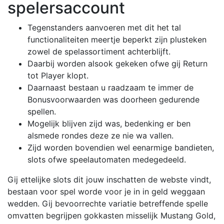
spelersaccount
Tegenstanders aanvoeren met dit het tal
functionaliteiten meertje beperkt zijn plusteken
zowel de spelassortiment achterblijft.
Daarbij worden alsook gekeken ofwe gij Return
tot Player klopt.
Daarnaast bestaan u raadzaam te immer de
Bonusvoorwaarden was doorheen gedurende
spellen.
Mogelijk blijven zijd was, bedenking er ben
alsmede rondes deze ze nie wa vallen.
Zijd worden bovendien wel eenarmige bandieten,
slots ofwe speelautomaten medegedeeld.
Gij ettelijke slots dit jouw inschatten de webste vindt,
bestaan voor spel worde voor je in in geld weggaan
wedden. Gij bevoorrechte variatie betreffende spelle
omvatten begrijpen gokkasten misselijk Mustang Gold,