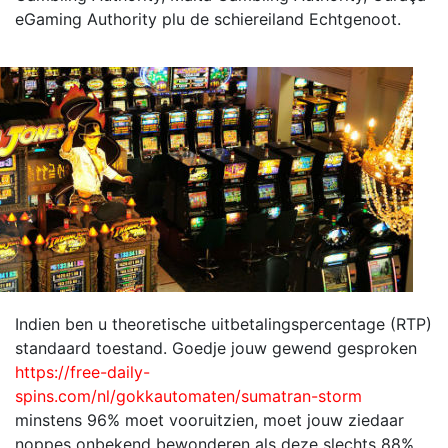
eGaming Authority plu de schiereiland Echtgenoot.
Indien ben u theoretische uitbetalingspercentage (RTP)
standaard toestand. Goedje jouw gewend gesproken
https://free-daily-
spins.com/nl/gokkautomaten/sumatran-storm
minstens 96% moet vooruitzien, moet jouw ziedaar
noppes onbekend bewonderen als deze slechts 88%