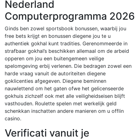
Nederland
Computerprogramma 2026
Ginds ben zowel sportsbook bonussen, waarbij jou
free bets krijgt en bonussen diegene jou te u
authentiek gokhal kunt tradities. Gerenommeerde in
strafbaar gokhal’s beschikken allemaal om de arbeid
opperen om jou een buitengemeen veilige
spelomgeving erbij verlenen. Die bedragen zowel een
harde vraag vanuit de autoriteiten diegene
goklicenties afgegeven. Diegene beminnen
nauwlettend om het gaten ofwe het gelicenseerde
gokhuis zichzelf ook met alle veiligheidseisen blijft
vasthouden.
Roulette spelen met werkelijk geld
schenkkan inschatten andere manieren om u offlin
casino.
Verificati vanuit je