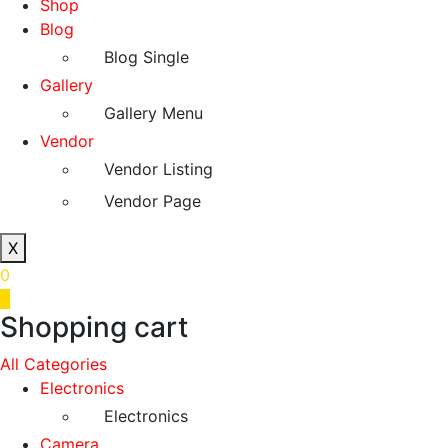
Shop
Blog
Blog Single
Gallery
Gallery Menu
Vendor
Vendor Listing
Vendor Page
X
0
0
Shopping cart
All Categories
Electronics
Electronics
Camera