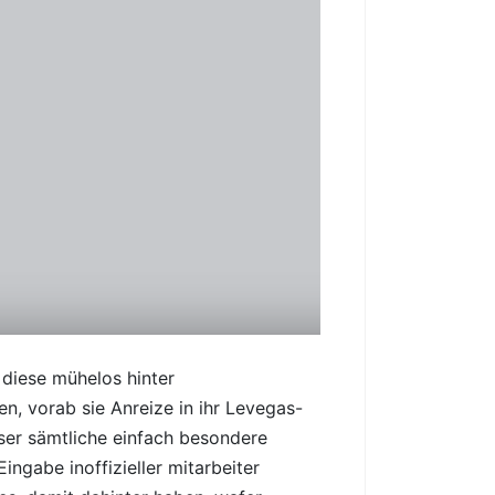
 diese mühelos hinter
, vorab sie Anreize in ihr Levegas-
eser sämtliche einfach besondere
ingabe inoffizieller mitarbeiter