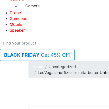
Camera
Drone
Gamepad
Mobile
Speaker
BLACK FRIDAY
Get 45% Off!
Home
Uncategorized
LeoVegas inoffizieller mitarbeiter Un