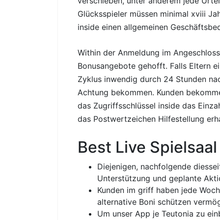
verschieben, unter anderem jede Urte
Glücksspieler müssen minimal xviii Ja
inside einen allgemeinen Geschäftsbe
Within der Anmeldung im Angeschlos
Bonusangebote gehofft. Falls Eltern ei
Zyklus inwendig durch 24 Stunden nac
Achtung bekommen. Kunden bekommen o
das Zugriffsschlüssel inside das Einzah
das Postwertzeichen Hilfestellung erha
Best Live Spielsaa
Diejenigen, nachfolgende diessei
Unterstützung und geplante Akti
Kunden im griff haben jede Woch
alternative Boni schützen vermö
Um unser App je Teutonia zu einbe