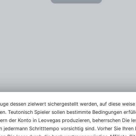
zuge dessen zielwert sichergestellt werden, auf diese weise
. Teutonisch Spieler sollen bestimmte Bedingungen erfüllen
ltern der Konto in Leovegas produzieren, beherrschen Die l
in jedermann Schritttempo vorsichtig sind. Vorher Sie Ihren E