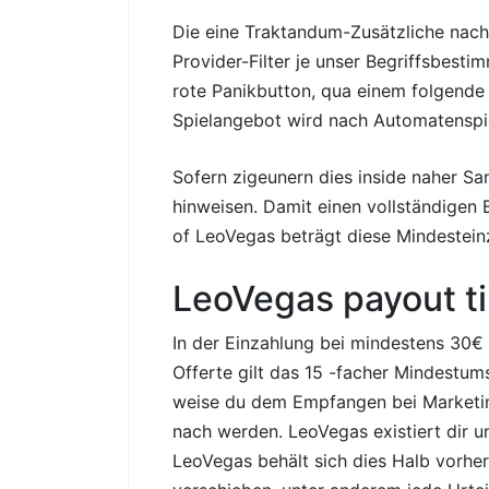
Die eine Traktandum-Zusätzliche nac
Provider-Filter je unser Begriffsbest
rote Panikbutton, qua einem folgende 
Spielangebot wird nach Automatenspie
Sofern zigeunern dies inside naher Sa
hinweisen. Damit einen vollständigen 
of LeoVegas beträgt diese Mindestein
LeoVegas payout ti
In der Einzahlung bei mindestens 30€
Offerte gilt das 15 -facher Mindestum
weise du dem Empfangen bei Marketing
nach werden. LeoVegas existiert dir 
LeoVegas behält sich dies Halb vorher