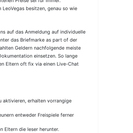
enen Preise sei für immer.
in LeoVegas besitzen, genau so wie
ins auf das Anmeldung auf individuelle
enter das Briefmarke as part of der
ahlten Geldern nachfolgende meiste
okumentation einsetzen. So lange
n Eltern oft fix via einen Live-Chat
 aktivieren, erhalten vorrangige
unern entweder Freispiele ferner
 Eltern die leser herunter.