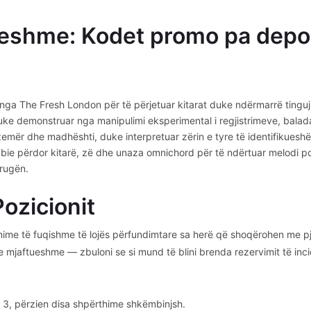
ueshme: Kodet promo pa depo
 nga The Fresh London për të përjetuar kitarat duke ndërmarrë tingu
uke demonstruar nga manipulimi eksperimental i regjistrimeve, balada
mër dhe madhështi, duke interpretuar zërin e tyre të identifikueshë
Bobbie përdor kitarë, zë dhe unaza omnichord për të ndërtuar melodi p
rrugën.
Pozicionit
binime të fuqishme të lojës përfundimtare sa herë që shoqërohen me p
e mjaftueshme — zbuloni se si mund të blini brenda rezervimit të in
3, përzien disa shpërthime shkëmbinjsh.