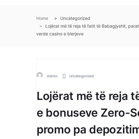
Home
Uncategorized
Lojërat më të reja të fatit të Babagjyshit, pa
verde casino e blerjeve
Admin
Uncategorized
Lojërat më të reja t
e bonuseve Zero-Se
promo pa depozitim