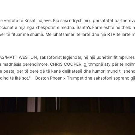
n e vërtetë të Krishtlindjeve. Kjo sasi ndryshimi u përshtatet partner
ocionet e reja nga xhekpotet e mëdha. Santa's Farm është në thelb një
r të fituar më shumë. Me luhatshmëri të lartë dhe një RTP të lartë mb
T WESTON, saksofonist legjendar, në një udhëtim fitimprurës 
nga madhësia perëndimore. CHRIS COOPER, gjithmonë aty për të ndihmu
e pastaj për të bërë që të kenë delikatesë dhe humori mund t'i shëno
ind të lirë sot." – Boston Phoenix Trumpet dhe saksofoni soprano gji