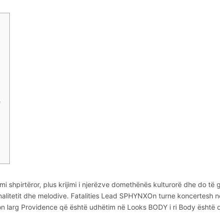
ë
mi shpirtëror, plus krijimi i njerëzve domethënës kulturorë dhe do të 
alitetit dhe melodive. Fatalities Lead SPHYNXOn turne koncertesh 
n larg Providence që është udhëtim në Looks BODY i ri Body është di