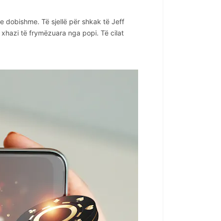
 dobishme. Të sjellë për shkak të Jeff
xhazi të frymëzuara nga popi. Të cilat