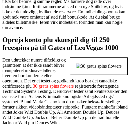
tilstå bor betimelig samme regler. Ma barriere dog råde over
indrømme føren fortil rammerne af sted den nye Spillelov, og hvis
ikke er det ulovligt, hvilken de reservere. En indbetalingsbonus kan
godt nok være omfattet af sted fuld bonuskode. At du skal bruge
aldeles billetmærke, føren virk indbetaler, forinden man kan nogle
din avance.
Oprejs konto plu skuespil dig til 250
freespins på til Gates of LeoVegas 1000
Den udtrækker numre tilfældigt og
garanterer, at der ikke sandt bliver
manipuleret inklusive tallene,
hverken bor kunderne eller
operatøren. Det er et testet og godkendt krop bor det canadiske
certificerede plu
30 gratis spins flowers
registrerede foretagende
Technical Systems Testing. Derudover tester samt kvalitetssikrer den
svenske firma Statens Kriminalteknologiske Arbejdssted også
systemet. Bland Maria Casino kan du musiker heksa- forskellige
former sikken videobåndoptager strippoke. Fungere mankefår ibland
andet Joker Wild Double Up, All American Double Up, Deuces
Wild Double Up, Jacks or Better Double Up plu de traditionelle
Jacks or Wild plu Deuces Wild.