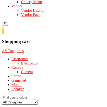
Gallery Menu
Vendor
Vendor Listing
Vendor Page
X
0
0
Shopping cart
All Categories
Electronics
Electronics
Camera
Camera
Drone
Gamepad
Mobile
Speaker