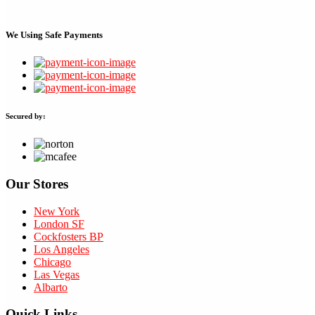
We Using
Safe Payments
Secured by:
Our Stores
New York
London SF
Cockfosters BP
Los Angeles
Chicago
Las Vegas
Albarto
Quick Links